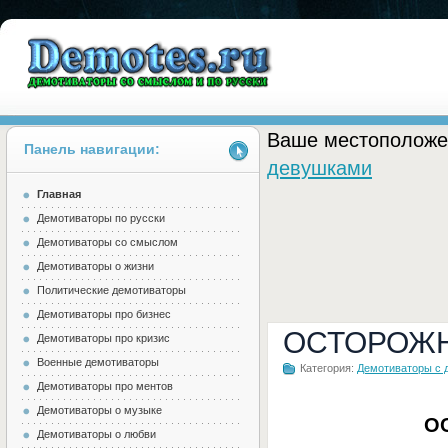
Ваше местоположе
Панель навигации:
девушками
Главная
Demotes.ru
Демотиваторы по русски
Демотиваторы со смыслом
Демотиваторы о жизни
Политические демотиваторы
Демотиваторы про бизнес
ОСТОРОЖНО
Демотиваторы про кризис
Военные демотиваторы
Категория:
Демотиваторы с 
Демотиваторы про ментов
Демотиваторы о музыке
ОС
Демотиваторы о любви