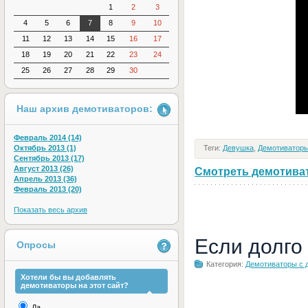
1
2
3
4
5
6
7
8
9
10
11
12
13
14
15
16
17
18
19
20
21
22
23
24
25
26
27
28
29
30
Наш архив демотиваторов:
Февраль 2014 (14)
Теги:
Девушка
,
Демотиваторы
Октябрь 2013 (1)
Сентябрь 2013 (17)
Август 2013 (26)
Смотреть демотивато
Апрель 2013 (36)
Февраль 2013 (20)
Показать весь архив
Если долго
Опросы
Категория:
Демотиваторы с 
Хотели бы вы добавлять
демотиваторы на этот сайт?
Да