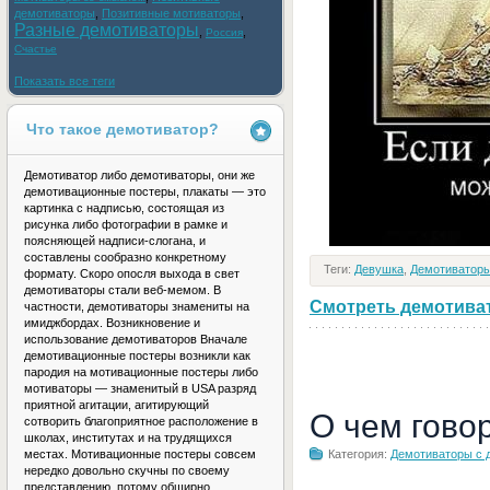
демотиваторы
,
Позитивные мотиваторы
,
Разные демотиваторы
,
,
Россия
Счастье
Показать все теги
Что такое демотиватор?
Демотиватор либо демотиваторы, они же
демотивационные постеры, плакаты — это
картинка с надписью, состоящая из
рисунка либо фотографии в рамке и
поясняющей надписи-слогана, и
составлены сообразно конкретному
Теги:
Девушка
,
Демотиваторы
формату. Скоро опосля выхода в свет
демотиваторы стали веб-мемом. В
Смотреть демотивато
частности, демотиваторы знамениты на
имиджбордах. Возникновение и
использование демотиваторов Вначале
демотивационные постеры возникли как
пародия на мотивационные постеры либо
мотиваторы — знаменитый в USA разряд
приятной агитации, агитирующий
О чем гово
сотворить благоприятное расположение в
школах, институтах и на трудящихся
Категория:
Демотиваторы с 
местах. Мотивационные постеры совсем
нередко довольно скучны по своему
представлению, потому обширно