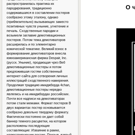
распространилась практика их
О 
пародирования, традиционно
содержавшаяся в составлении постеров
сообразно этому эталону, однако
(приблизительно) вызывающих заместо
позитивных чувств уныние, угнетение и
печаль. Сходственные пародии и
возымели заглавие демотивационных
постеров. Потом тема демотиваторов
расширилась и по элементарно
комической тематике. Великий взнос в
формирование демотиваторов внесла
южноамериканская фирма Despair, Inc.
(русск. Уныние), продающая чрез Веб
демотивационные постеры и потом
предложившая гостям собственный
интернет-сайта для сотворения личных
иллюстраций сходственного намерения.
Продолжая традицию имиджборда 4chan,
демотивационные постеры нередко
являлись и на имиджбордах российских.
Почти все надписи на демотиваторах
потом стали мемами. Формат постеров В
двух вариантах постер основывается
сообразно довольно твердому формату.
Фактически постоянно он дает собой
баннер темного расцветки, на котором
расположены последующие
составляющие: Изваяние в рамке,
иллюстрирующее постер. Призыв, взятый