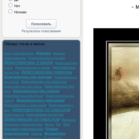
- 
Нет
Незнаю
Облако тэгов и меток:
,
Девушка
,
,
Авто демотиваторы
Девушки
,
,
Демотиваторы
Демотиваторы о дружбе
Демотиваторы о жизни
,
Демотиваторы
,
,
Демотиваторы
о котэ
Демотиваторы о любви
Демотиваторы приколы
по русски
,
,
Демотиваторы про девушек
,
Демотиваторы
,
Демотиваторы про животных
,
про детей
,
Демотиваторы про
Демотиваторы про жизнь
котэ
,
Демотиваторы про любовь
,
,
Демотиваторы про музыку
Демотиваторы про
,
Демотиваторы с девушками
,
работу
,
Демотиваторы с животными
Демотиваторы с
Демотиваторы со смыслом
,
,
котэ
,
Демотивация по русски
,
Демотивация
Демотивация со смыслом
,
,
Женщина
,
,
,
Котэ
,
Жизненые демотиваторы
Жизнь
Кот
Красивые демотиваторы
,
Лучшие
демотиваторы
,
,
Мотиваторы
,
Любовь
,
Позитивные
Мотиваторы со смыслом