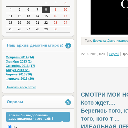
1
2
3
4
5
6
7
8
9
10
11
12
13
14
15
16
17
18
19
20
21
22
23
24
25
26
27
28
29
30
Теги:
Девушка
,
Демотиватор
Наш архив демотиваторов:
22-05-2011, 16:08
Сергей
Про
Февраль 2014 (14)
Октябрь 2013 (1)
Сентябрь 2013 (17)
Август 2013 (26)
Апрель 2013 (36)
Февраль 2013 (20)
Показать весь архив
СМОТРИ МОИ Н
Котэ ждет....
Опросы
Берегись того, 
Хотели бы вы добавлять
того, кого т ...
демотиваторы на этот сайт?
ИДЕАЛЬНАЯ ДЕ
Да