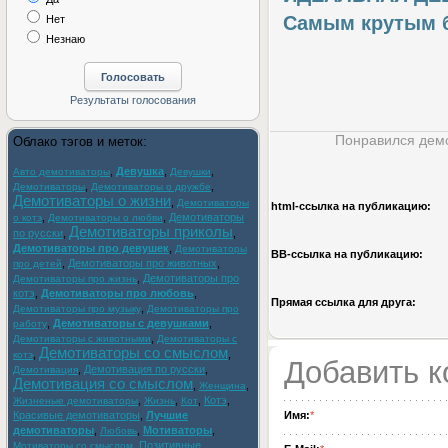
Самым крутым б
Нет
Незнаю
Понравился демо
Облако тэгов и меток:
,
Девушка
,
,
Авто демотиваторы
Девушки
,
,
Демотиваторы
Демотиваторы о дружбе
Демотиваторы о жизни
,
Демотиваторы
html-cсылка на публикацию:
,
,
Демотиваторы
о котэ
Демотиваторы о любви
Демотиваторы приколы
по русски
,
,
Демотиваторы про девушек
,
Демотиваторы
BB-cсылка на публикацию:
,
Демотиваторы про животных
,
про детей
,
Демотиваторы про
Демотиваторы про жизнь
котэ
,
Демотиваторы про любовь
,
Прямая ссылка для друга:
,
Демотиваторы про музыку
Демотиваторы про
,
Демотиваторы с девушками
,
работу
,
Демотиваторы с животными
Демотиваторы с
Демотиваторы со смыслом
,
,
котэ
Добавить 
,
Демотивация по русски
,
Демотивация
Демотивация со смыслом
,
,
Женщина
,
,
,
Котэ
,
Жизненые демотиваторы
Жизнь
Кот
Красивые демотиваторы
,
Лучшие
Имя:
*
демотиваторы
,
,
Мотиваторы
,
Любовь
,
Позитивные
Мотиваторы со смыслом