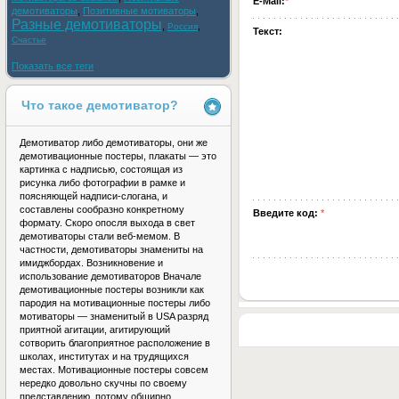
E-Mail:
*
демотиваторы
,
Позитивные мотиваторы
,
Разные демотиваторы
,
,
Россия
Текст:
Счастье
Показать все теги
Что такое демотиватор?
Демотиватор либо демотиваторы, они же
демотивационные постеры, плакаты — это
картинка с надписью, состоящая из
рисунка либо фотографии в рамке и
поясняющей надписи-слогана, и
составлены сообразно конкретному
Введите код:
*
формату. Скоро опосля выхода в свет
демотиваторы стали веб-мемом. В
частности, демотиваторы знамениты на
имиджбордах. Возникновение и
использование демотиваторов Вначале
демотивационные постеры возникли как
пародия на мотивационные постеры либо
мотиваторы — знаменитый в USA разряд
приятной агитации, агитирующий
сотворить благоприятное расположение в
школах, институтах и на трудящихся
местах. Мотивационные постеры совсем
нередко довольно скучны по своему
представлению, потому обширно