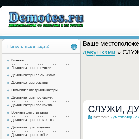
Ваше местоположе
Панель навигации:
девушками
» СЛУЖ
Главная
Demotes.ru
Демотиваторы по русски
Демотиваторы со смыслом
Демотиваторы о жизни
Политические демотиваторы
Демотиваторы про бизнес
Демотиваторы про кризис
СЛУЖИ, Д
Военные демотиваторы
Категория:
Демотиваторы с
Демотиваторы про ментов
Демотиваторы о музыке
Демотиваторы о любви