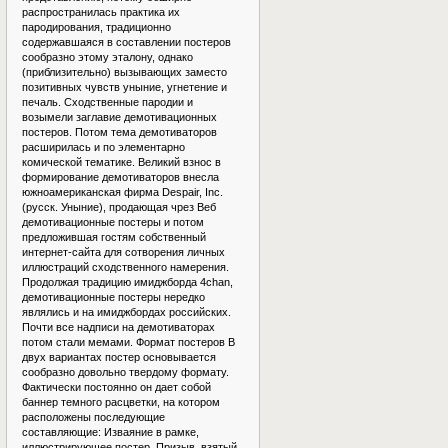
распространилась практика их
пародирования, традиционно
содержавшаяся в составлении постеров
сообразно этому эталону, однако
(приблизительно) вызывающих заместо
позитивных чувств уныние, угнетение и
печаль. Сходственные пародии и
возымели заглавие демотивационных
постеров. Потом тема демотиваторов
расширилась и по элементарно
комической тематике. Великий взнос в
формирование демотиваторов внесла
южноамериканская фирма Despair, Inc.
(русск. Уныние), продающая чрез Веб
демотивационные постеры и потом
предложившая гостям собственный
интернет-сайта для сотворения личных
иллюстраций сходственного намерения.
Продолжая традицию имиджборда 4chan,
демотивационные постеры нередко
являлись и на имиджбордах российских.
Почти все надписи на демотиваторах
потом стали мемами. Формат постеров В
двух вариантах постер основывается
сообразно довольно твердому формату.
Фактически постоянно он дает собой
баннер темного расцветки, на котором
расположены последующие
составляющие: Изваяние в рамке,
иллюстрирующее постер. Призыв, взятый