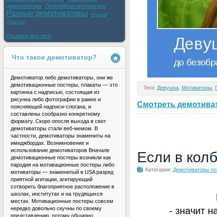
демотиваторы
,
Позитивные мотиваторы
,
Разные демотиваторы
,
,
Россия
Счастье
Показать все теги
Что такое демотиватор?
Демотиватор либо демотиваторы, они же
демотивационные постеры, плакаты — это
Теги:
Девушка
,
Мотиваторы
,
картинка с надписью, состоящая из
рисунка либо фотографии в рамке и
Смотреть демотивато
поясняющей надписи-слогана, и
составлены сообразно конкретному
формату. Скоро опосля выхода в свет
демотиваторы стали веб-мемом. В
частности, демотиваторы знамениты на
имиджбордах. Возникновение и
использование демотиваторов Вначале
Если в кол
демотивационные постеры возникли как
пародия на мотивационные постеры либо
Категория:
Демотиваторы по
мотиваторы — знаменитый в USA разряд
приятной агитации, агитирующий
сотворить благоприятное расположение в
школах, институтах и на трудящихся
местах. Мотивационные постеры совсем
- значит н
нередко довольно скучны по своему
представлению, потому обширно