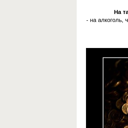
На т
- на алкоголь,