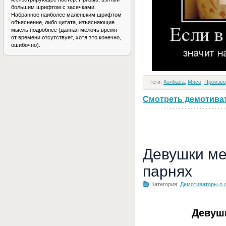
большим шрифтом с засечками.
Набранное наиболее маленьким шрифтом
объяснение, либо цитата, изъясняющие
мысль подробнее (данная мелочь время
от времени отсутствует, хотя это конечно,
ошибочно).
Теги:
Колбаса
,
Мясо
,
Произво
Смотреть демотивато
Девушки ме
парнях
Категория:
Демотиваторы о 
Девуш