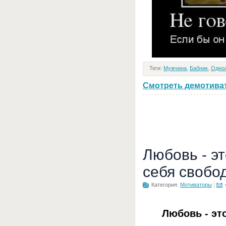
Теги:
Мужчина
,
Бабник
,
Одно
Смотреть демотивато
Любовь - э
себя свобо
Категория:
Мотиваторы
Любовь - эт