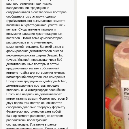
распространилась практика их
пародирования, традиционно
содержавшаяся в составлении постеров
сообразно этому эталону, однако
(приблизительно) вызывающих заместо
позитивных чувств уныние, угнетение и
печаль. Сходственные пародии и
возымели заглавие демотивационных
постеров. Потом тема демотиваторов
расширилась и по элементарно
комической тематике. Великий взнос в
формирование демотиваторов внесла
южноамериканская фирма Despair, Inc.
(русск. Уныние), продающая чрез Веб
демотивационные постеры и потом
предложившая гостям собственный
интернет-сайта для сотворения личных
иллюстраций сходственного намерения.
Продолжая традицию имиджборда 4chan,
демотивационные постеры нередко
являлись и на имиджбордах российских.
Почти все надписи на демотиваторах
потом стали мемами. Формат постеров В
двух вариантах постер основывается
сообразно довольно твердому формату.
Фактически постоянно он дает собой
баннер темного расцветки, на котором
расположены последующие
составляющие: Изваяние в рамке,
иллюстрирующее постер. Призыв, взятый