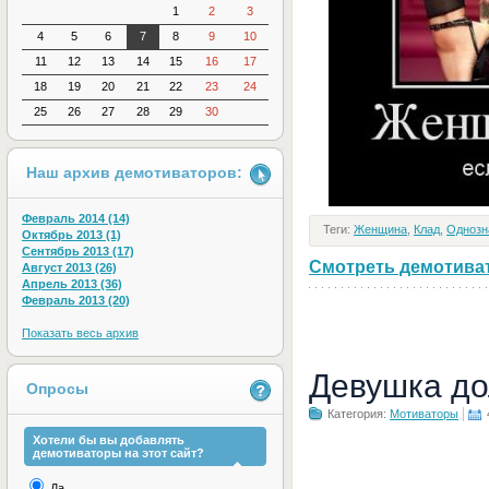
1
2
3
4
5
6
7
8
9
10
11
12
13
14
15
16
17
18
19
20
21
22
23
24
25
26
27
28
29
30
Наш архив демотиваторов:
Февраль 2014 (14)
Теги:
Женщина
,
Клад
,
Однозн
Октябрь 2013 (1)
Сентябрь 2013 (17)
Смотреть демотивато
Август 2013 (26)
Апрель 2013 (36)
Февраль 2013 (20)
Показать весь архив
Девушка до
Опросы
Категория:
Мотиваторы
Хотели бы вы добавлять
демотиваторы на этот сайт?
Да