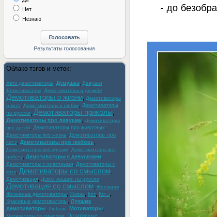
- до безобра
Нет
Незнаю
Облако тэгов и меток:
,
Девушка
,
,
Авто демотиваторы
Девушки
,
,
Демотиваторы
Демотиваторы о дружбе
Демотиваторы о жизни
,
Демотиваторы
,
,
Демотиваторы
о котэ
Демотиваторы о любви
Демотиваторы приколы
по русски
,
,
Демотиваторы про девушек
,
Демотиваторы
,
Демотиваторы про животных
,
про детей
,
Демотиваторы про
Демотиваторы про жизнь
котэ
,
Демотиваторы про любовь
,
,
Демотиваторы про музыку
Демотиваторы про
,
Демотиваторы с девушками
,
работу
,
Демотиваторы с животными
Демотиваторы с
Демотиваторы со смыслом
,
,
котэ
,
Демотивация по русски
,
Демотивация
Демотивация со смыслом
,
,
Женщина
,
,
,
Котэ
,
Жизненые демотиваторы
Жизнь
Кот
Красивые демотиваторы
,
Лучшие
демотиваторы
,
,
Мотиваторы
,
Любовь
,
Позитивные
Мотиваторы со смыслом