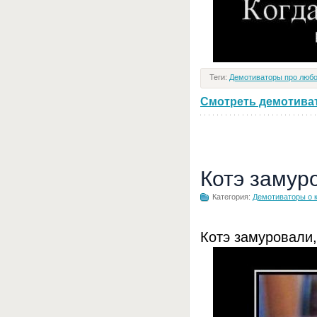
Теги:
Демотиваторы про люб
Смотреть демотивато
Котэ замур
Категория:
Демотиваторы о 
Котэ замуровали