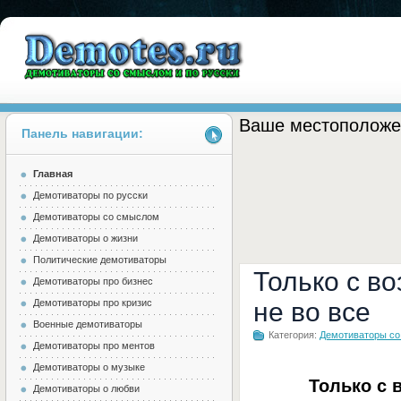
Ваше местоположе
Панель навигации:
Главная
Demotes.ru
Демотиваторы по русски
Демотиваторы со смыслом
Демотиваторы о жизни
Политические демотиваторы
Только с в
Демотиваторы про бизнес
Демотиваторы про кризис
не во все
Военные демотиваторы
Категория:
Демотиваторы с
Демотиваторы про ментов
Демотиваторы о музыке
Только с 
Демотиваторы о любви