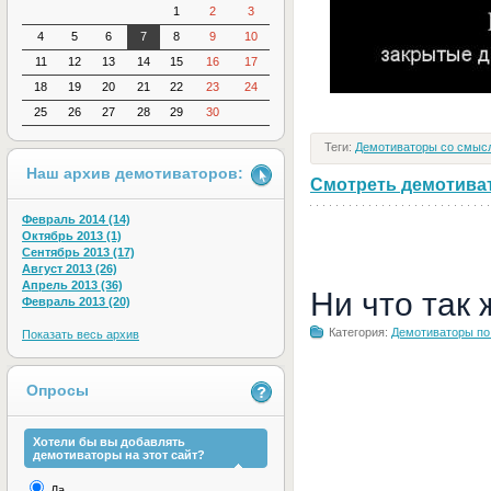
1
2
3
4
5
6
7
8
9
10
11
12
13
14
15
16
17
18
19
20
21
22
23
24
25
26
27
28
29
30
Теги:
Демотиваторы со смыс
Наш архив демотиваторов:
Смотреть демотивато
Февраль 2014 (14)
Октябрь 2013 (1)
Сентябрь 2013 (17)
Август 2013 (26)
Апрель 2013 (36)
Ни что так
Февраль 2013 (20)
Категория:
Демотиваторы по
Показать весь архив
Опросы
Хотели бы вы добавлять
демотиваторы на этот сайт?
Да