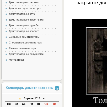
- закрытые две
Демотиваторы с детьми
Армейские демотиваторы
Демотиваторы о котэ
Демотиваторы с животными
Демотиваторы о дружбе
Демотиваторы о красоте
Смешные демотиваторы
Спортивные демотиваторы
Разные демотиваторы
Демотиваторы с девушками
Мотиваторы
Календарь демотиваторов:
«
Апрель 2016 »
Пн
Вт
Ср
Чт
Пт
Сб
Вс