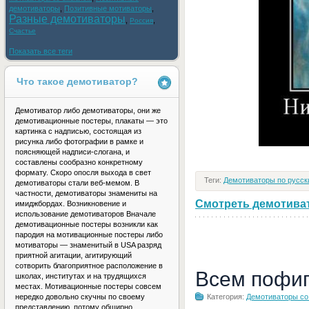
демотиваторы
,
Позитивные мотиваторы
,
Разные демотиваторы
,
,
Россия
Счастье
Показать все теги
Что такое демотиватор?
Демотиватор либо демотиваторы, они же
демотивационные постеры, плакаты — это
картинка с надписью, состоящая из
рисунка либо фотографии в рамке и
поясняющей надписи-слогана, и
составлены сообразно конкретному
формату. Скоро опосля выхода в свет
Теги:
Демотиваторы по русск
демотиваторы стали веб-мемом. В
частности, демотиваторы знамениты на
Смотреть демотивато
имиджбордах. Возникновение и
использование демотиваторов Вначале
демотивационные постеры возникли как
пародия на мотивационные постеры либо
мотиваторы — знаменитый в USA разряд
приятной агитации, агитирующий
сотворить благоприятное расположение в
Всем пофиг
школах, институтах и на трудящихся
местах. Мотивационные постеры совсем
Категория:
Демотиваторы с
нередко довольно скучны по своему
представлению, потому обширно