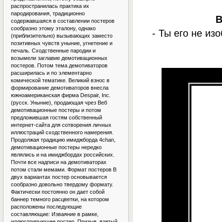
распространилась практика их
пародирования, традиционно
В
содержавшаяся в составлении постеров
сообразно этому эталону, однако
- Ты его не из
(приблизительно) вызывающих заместо
позитивных чувств уныние, угнетение и
печаль. Сходственные пародии и
возымели заглавие демотивационных
постеров. Потом тема демотиваторов
расширилась и по элементарно
комической тематике. Великий взнос в
формирование демотиваторов внесла
южноамериканская фирма Despair, Inc.
(русск. Уныние), продающая чрез Веб
демотивационные постеры и потом
предложившая гостям собственный
интернет-сайта для сотворения личных
иллюстраций сходственного намерения.
Продолжая традицию имиджборда 4chan,
демотивационные постеры нередко
являлись и на имиджбордах российских.
Почти все надписи на демотиваторах
потом стали мемами. Формат постеров В
двух вариантах постер основывается
сообразно довольно твердому формату.
Фактически постоянно он дает собой
баннер темного расцветки, на котором
расположены последующие
составляющие: Изваяние в рамке,
иллюстрирующее постер. Призыв, взятый