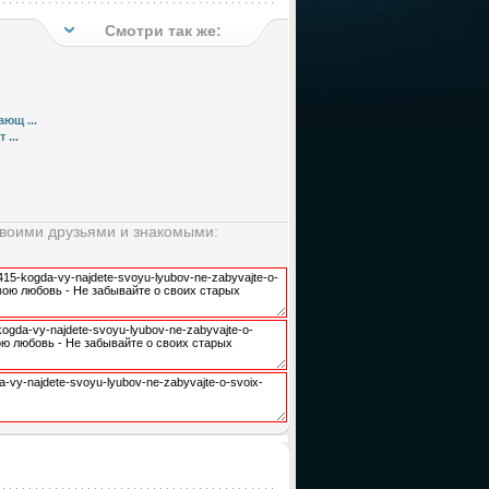
Смотри так же:
ющ ...
...
своими друзьями и знакомыми: