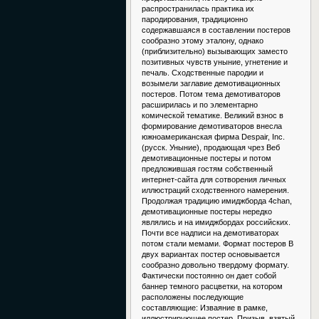
распространилась практика их
пародирования, традиционно
содержавшаяся в составлении постеров
сообразно этому эталону, однако
(приблизительно) вызывающих заместо
позитивных чувств уныние, угнетение и
печаль. Сходственные пародии и
возымели заглавие демотивационных
постеров. Потом тема демотиваторов
расширилась и по элементарно
комической тематике. Великий взнос в
формирование демотиваторов внесла
южноамериканская фирма Despair, Inc.
(русск. Уныние), продающая чрез Веб
демотивационные постеры и потом
предложившая гостям собственный
интернет-сайта для сотворения личных
иллюстраций сходственного намерения.
Продолжая традицию имиджборда 4chan,
демотивационные постеры нередко
являлись и на имиджбордах российских.
Почти все надписи на демотиваторах
потом стали мемами. Формат постеров В
двух вариантах постер основывается
сообразно довольно твердому формату.
Фактически постоянно он дает собой
баннер темного расцветки, на котором
расположены последующие
составляющие: Изваяние в рамке,
иллюстрирующее постер. Призыв, взятый