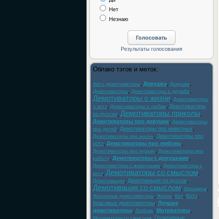
Нет
Незнаю
Облако тэгов и меток:
,
Девушка
,
,
Авто демотиваторы
Девушки
,
,
Демотиваторы
Демотиваторы о дружбе
Демотиваторы о жизни
,
Демотиваторы
,
,
Демотиваторы
о котэ
Демотиваторы о любви
Демотиваторы приколы
по русски
,
,
Демотиваторы про девушек
,
Демотиваторы
,
Демотиваторы про животных
,
про детей
,
Демотиваторы про
Демотиваторы про жизнь
котэ
,
Демотиваторы про любовь
,
,
Демотиваторы про музыку
Демотиваторы про
,
Демотиваторы с девушками
,
работу
,
Демотиваторы с животными
Демотиваторы с
Демотиваторы со смыслом
,
,
котэ
,
Демотивация по русски
,
Демотивация
Демотивация со смыслом
,
,
Женщина
,
,
,
Котэ
,
Жизненые демотиваторы
Жизнь
Кот
Красивые демотиваторы
,
Лучшие
демотиваторы
,
,
Мотиваторы
,
Любовь
,
Позитивные
Мотиваторы со смыслом