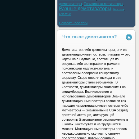
демотиваторы
,
Позитивные мотиваторы
,
Разные демотиваторы
,
,
Россия
Счастье
Показать все теги
Что такое демотиватор?
Демотиватор либо демотиваторы, они же
демотивационные постеры, плакаты — это
картинка с надписью, состоящая из
рисунка либо фотографии в рамке и
поясняющей надписи-слогана, и
составлены сообразно конкретному
формату. Скоро опосля выхода в свет
демотиваторы стали веб-мемом. В
частности, демотиваторы знамениты на
имиджбордах. Возникновение и
использование демотиваторов Вначале
демотивационные постеры возникли как
пародия на мотивационные постеры либо
мотиваторы — знаменитый в USA разряд
приятной агитации, агитирующий
сотворить благоприятное расположение в
школах, институтах и на трудящихся
местах. Мотивационные постеры совсем
нередко довольно скучны по своему
представлению, потому обширно