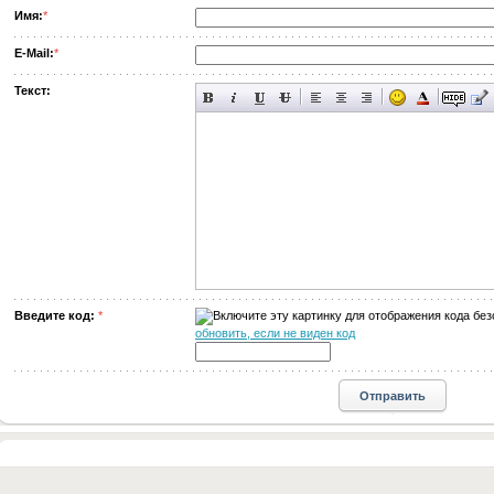
Имя:
*
E-Mail:
*
Текст:
Введите код:
*
обновить, если не виден код