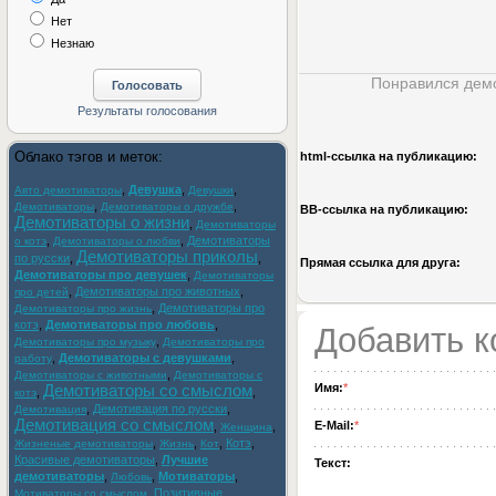
Нет
Незнаю
Понравился демо
Облако тэгов и меток:
html-cсылка на публикацию:
,
Девушка
,
,
Авто демотиваторы
Девушки
,
,
Демотиваторы
Демотиваторы о дружбе
BB-cсылка на публикацию:
Демотиваторы о жизни
,
Демотиваторы
,
,
Демотиваторы
о котэ
Демотиваторы о любви
Демотиваторы приколы
по русски
,
,
Прямая ссылка для друга:
Демотиваторы про девушек
,
Демотиваторы
,
Демотиваторы про животных
,
про детей
,
Демотиваторы про
Демотиваторы про жизнь
котэ
,
Демотиваторы про любовь
,
Добавить 
,
Демотиваторы про музыку
Демотиваторы про
,
Демотиваторы с девушками
,
работу
,
Демотиваторы с животными
Демотиваторы с
Имя:
*
Демотиваторы со смыслом
,
,
котэ
,
Демотивация по русски
,
Демотивация
Демотивация со смыслом
E-Mail:
*
,
,
Женщина
,
,
,
Котэ
,
Жизненые демотиваторы
Жизнь
Кот
Красивые демотиваторы
,
Лучшие
Текст:
демотиваторы
,
,
Мотиваторы
,
Любовь
,
Позитивные
Мотиваторы со смыслом