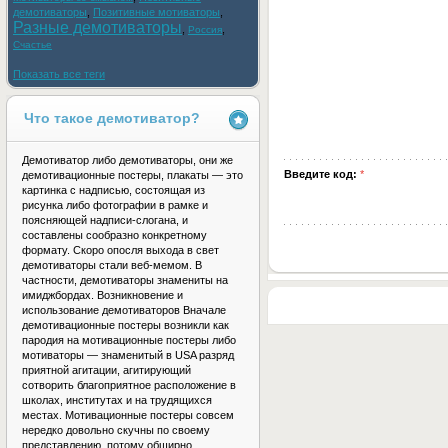
демотиваторы
,
Позитивные мотиваторы
,
Разные демотиваторы
,
,
Россия
Счастье
Показать все теги
Что такое демотиватор?
Демотиватор либо демотиваторы, они же
Введите код:
*
демотивационные постеры, плакаты — это
картинка с надписью, состоящая из
рисунка либо фотографии в рамке и
поясняющей надписи-слогана, и
составлены сообразно конкретному
формату. Скоро опосля выхода в свет
демотиваторы стали веб-мемом. В
частности, демотиваторы знамениты на
имиджбордах. Возникновение и
использование демотиваторов Вначале
демотивационные постеры возникли как
пародия на мотивационные постеры либо
мотиваторы — знаменитый в USA разряд
приятной агитации, агитирующий
сотворить благоприятное расположение в
школах, институтах и на трудящихся
местах. Мотивационные постеры совсем
нередко довольно скучны по своему
представлению, потому обширно