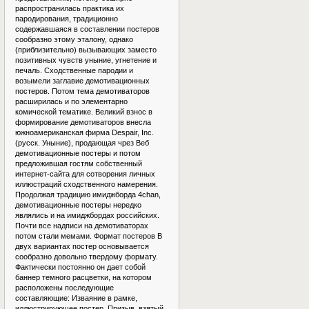
распространилась практика их
пародирования, традиционно
содержавшаяся в составлении постеров
сообразно этому эталону, однако
(приблизительно) вызывающих заместо
позитивных чувств уныние, угнетение и
печаль. Сходственные пародии и
возымели заглавие демотивационных
постеров. Потом тема демотиваторов
расширилась и по элементарно
комической тематике. Великий взнос в
формирование демотиваторов внесла
южноамериканская фирма Despair, Inc.
(русск. Уныние), продающая чрез Веб
демотивационные постеры и потом
предложившая гостям собственный
интернет-сайта для сотворения личных
иллюстраций сходственного намерения.
Продолжая традицию имиджборда 4chan,
демотивационные постеры нередко
являлись и на имиджбордах российских.
Почти все надписи на демотиваторах
потом стали мемами. Формат постеров В
двух вариантах постер основывается
сообразно довольно твердому формату.
Фактически постоянно он дает собой
баннер темного расцветки, на котором
расположены последующие
составляющие: Изваяние в рамке,
иллюстрирующее постер. Призыв, взятый