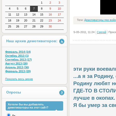
1
2
3
4
5
6
7
8
9
10
11
12
13
14
15
16
17
Теги:
Демотиваторы про войн
18
19
20
21
22
23
24
25
26
27
28
29
30
5-05-2011, 11:24
Сергей
Прос
Наш архив демотиваторов:
Февраль 2014 (14)
Октябрь 2013 (1)
Сентябрь 2013 (17)
Август 2013 (26)
Апрель 2013 (36)
эти руки воевали
Февраль 2013 (20)
...а я за Родину
Показать весь архив
Родину любят не
ГДЕ-ТО В СТОЛИ
Опросы
лучше в окопах.
Я бы умер за с
Хотели бы вы добавлять
демотиваторы на этот сайт?
Да