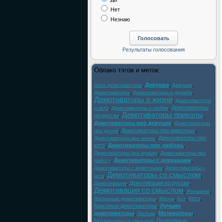
Нет
Незнаю
Облако тэгов и меток:
,
Девушка
,
,
Авто демотиваторы
Девушки
,
,
Демотиваторы
Демотиваторы о дружбе
Демотиваторы о жизни
,
Демотиваторы
,
,
Демотиваторы
о котэ
Демотиваторы о любви
Демотиваторы приколы
по русски
,
,
Демотиваторы про девушек
,
Демотиваторы
,
Демотиваторы про животных
,
про детей
,
Демотиваторы про
Демотиваторы про жизнь
котэ
,
Демотиваторы про любовь
,
,
Демотиваторы про музыку
Демотиваторы про
,
Демотиваторы с девушками
,
работу
,
Демотиваторы с животными
Демотиваторы с
Демотиваторы со смыслом
,
,
котэ
,
Демотивация по русски
,
Демотивация
Демотивация со смыслом
,
,
Женщина
,
,
,
Котэ
,
Жизненые демотиваторы
Жизнь
Кот
Красивые демотиваторы
,
Лучшие
демотиваторы
,
,
Мотиваторы
,
Любовь
,
Позитивные
Мотиваторы со смыслом