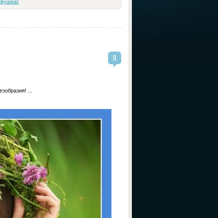
евушках
0
зобразия! ...