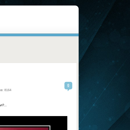
0
в: 8164
л?...