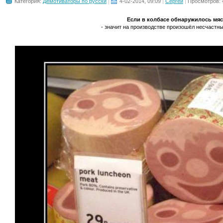
Категория:
Демотиваторы по русски
4-02-2014, 09:09
Сергей
Просмотров: 
Если в колбасе обнаружилось мя
- значит на производстве произошёл несчастный