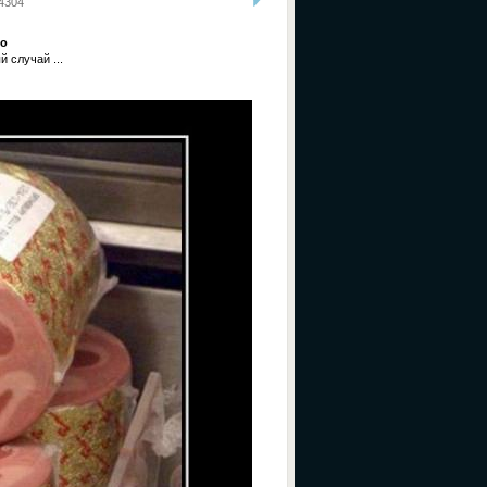
4304
со
 случай ...