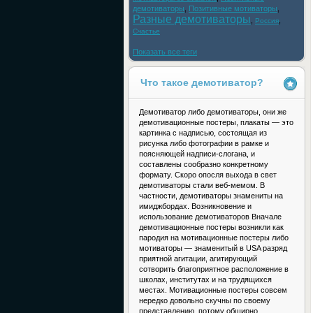
демотиваторы
,
Позитивные мотиваторы
,
Разные демотиваторы
,
,
Россия
Счастье
Показать все теги
Что такое демотиватор?
Демотиватор либо демотиваторы, они же
демотивационные постеры, плакаты — это
картинка с надписью, состоящая из
рисунка либо фотографии в рамке и
поясняющей надписи-слогана, и
составлены сообразно конкретному
формату. Скоро опосля выхода в свет
демотиваторы стали веб-мемом. В
частности, демотиваторы знамениты на
имиджбордах. Возникновение и
использование демотиваторов Вначале
демотивационные постеры возникли как
пародия на мотивационные постеры либо
мотиваторы — знаменитый в USA разряд
приятной агитации, агитирующий
сотворить благоприятное расположение в
школах, институтах и на трудящихся
местах. Мотивационные постеры совсем
нередко довольно скучны по своему
представлению, потому обширно