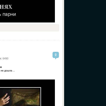
0
в: 6490
ик
не дошла ...