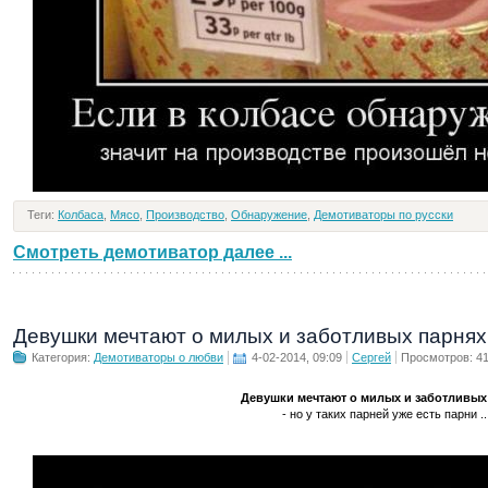
Теги:
Колбаса
,
Мясо
,
Производство
,
Обнаружение
,
Демотиваторы по русски
Смотреть демотиватор далее ...
Девушки мечтают о милых и заботливых парнях
Категория:
Демотиваторы о любви
4-02-2014, 09:09
Сергей
Просмотров: 4
Девушки мечтают о милых и заботливых
- но у таких парней уже есть парни ..