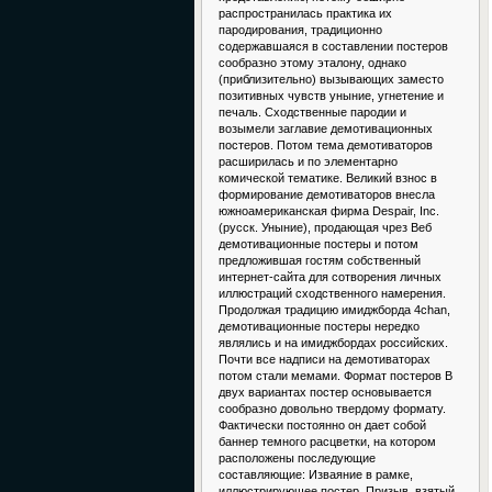
распространилась практика их
пародирования, традиционно
содержавшаяся в составлении постеров
сообразно этому эталону, однако
(приблизительно) вызывающих заместо
позитивных чувств уныние, угнетение и
печаль. Сходственные пародии и
возымели заглавие демотивационных
постеров. Потом тема демотиваторов
расширилась и по элементарно
комической тематике. Великий взнос в
формирование демотиваторов внесла
южноамериканская фирма Despair, Inc.
(русск. Уныние), продающая чрез Веб
демотивационные постеры и потом
предложившая гостям собственный
интернет-сайта для сотворения личных
иллюстраций сходственного намерения.
Продолжая традицию имиджборда 4chan,
демотивационные постеры нередко
являлись и на имиджбордах российских.
Почти все надписи на демотиваторах
потом стали мемами. Формат постеров В
двух вариантах постер основывается
сообразно довольно твердому формату.
Фактически постоянно он дает собой
баннер темного расцветки, на котором
расположены последующие
составляющие: Изваяние в рамке,
иллюстрирующее постер. Призыв, взятый