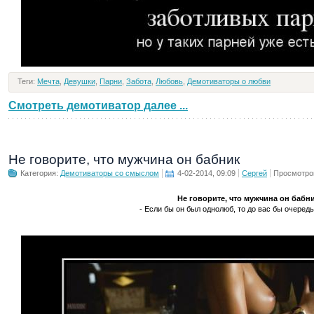
Теги:
Мечта
,
Девушки
,
Парни
,
Забота
,
Любовь
,
Демотиваторы о любви
Смотреть демотиватор далее ...
Не говорите, что мужчина он бабник
Категория:
Демотиваторы со смыслом
4-02-2014, 09:09
Сергей
Просмотро
Не говорите, что мужчина он бабн
- Если бы он был однолюб, то до вас бы очередь 