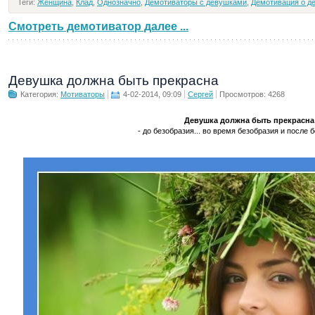
Теги:
Женщина
,
Клад
,
Однозначно
,
Демотиваторы с девушками
,
Демотивация о д
Смотреть демотиватор далее ...
Девушка должна быть прекрасна
Категория:
Мотиваторы
4-02-2014, 09:09
Сергей
Просмотров: 4268
Девушка должна быть прекрасна
- до безобразия... во время безобразия и после бе