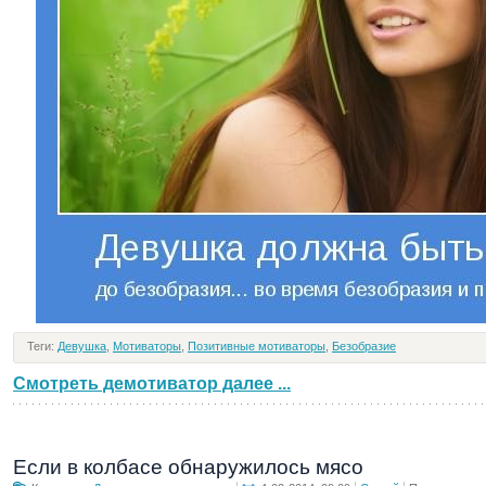
Теги:
Девушка
,
Мотиваторы
,
Позитивные мотиваторы
,
Безобразие
Смотреть демотиватор далее ...
Если в колбасе обнаружилось мясо