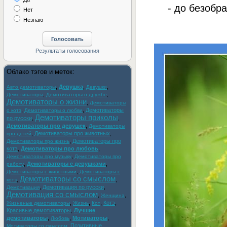
- до безобра
Нет
Незнаю
Облако тэгов и меток:
,
Девушка
,
,
Авто демотиваторы
Девушки
,
,
Демотиваторы
Демотиваторы о дружбе
Демотиваторы о жизни
,
Демотиваторы
,
,
Демотиваторы
о котэ
Демотиваторы о любви
Демотиваторы приколы
по русски
,
,
Демотиваторы про девушек
,
Демотиваторы
,
Демотиваторы про животных
,
про детей
,
Демотиваторы про
Демотиваторы про жизнь
котэ
,
Демотиваторы про любовь
,
,
Демотиваторы про музыку
Демотиваторы про
,
Демотиваторы с девушками
,
работу
,
Демотиваторы с животными
Демотиваторы с
Демотиваторы со смыслом
,
,
котэ
,
Демотивация по русски
,
Демотивация
Демотивация со смыслом
,
,
Женщина
,
,
,
Котэ
,
Жизненые демотиваторы
Жизнь
Кот
Красивые демотиваторы
,
Лучшие
демотиваторы
,
,
Мотиваторы
,
Любовь
,
Позитивные
Мотиваторы со смыслом