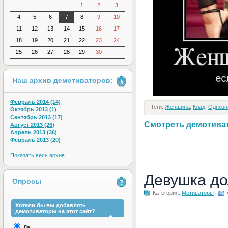
1
2
3
4
5
6
7
8
9
10
11
12
13
14
15
16
17
18
19
20
21
22
23
24
25
26
27
28
29
30
Наш архив демотиваторов:
Февраль 2014 (14)
Теги:
Женщина
,
Клад
,
Однозн
Октябрь 2013 (1)
Сентябрь 2013 (17)
Смотреть демотивато
Август 2013 (26)
Апрель 2013 (36)
Февраль 2013 (20)
Показать весь архив
Девушка до
Опросы
Категория:
Мотиваторы
Хотели бы вы добавлять
демотиваторы на этот сайт?
Да