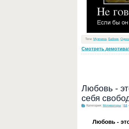
Теги:
Мужчина
,
Бабник
,
Одно
Смотреть демотивато
Любовь - э
себя свобо
Категория:
Мотиваторы
Любовь - эт