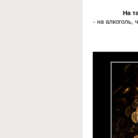
На т
- на алкоголь,