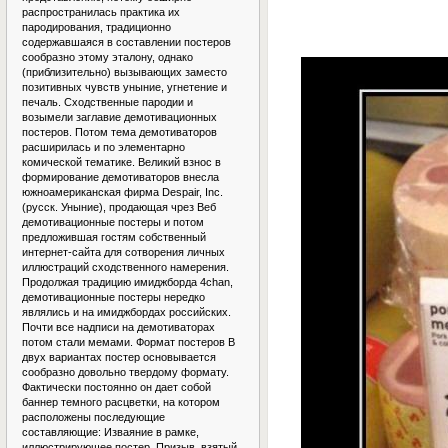
распространилась практика их
пародирования, традиционно
содержавшаяся в составлении постеров
сообразно этому эталону, однако
(приблизительно) вызывающих заместо
позитивных чувств уныние, угнетение и
печаль. Сходственные пародии и
возымели заглавие демотивационных
постеров. Потом тема демотиваторов
расширилась и по элементарно
комической тематике. Великий взнос в
формирование демотиваторов внесла
южноамериканская фирма Despair, Inc.
(русск. Уныние), продающая чрез Веб
демотивационные постеры и потом
предложившая гостям собственный
интернет-сайта для сотворения личных
иллюстраций сходственного намерения.
Продолжая традицию имиджборда 4chan,
демотивационные постеры нередко
являлись и на имиджбордах российских.
Почти все надписи на демотиваторах
потом стали мемами. Формат постеров В
двух вариантах постер основывается
сообразно довольно твердому формату.
Фактически постоянно он дает собой
баннер темного расцветки, на котором
расположены последующие
составляющие: Изваяние в рамке,
иллюстрирующее постер. Призыв, взятый