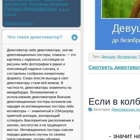
демотиваторы
,
Позитивные мотиваторы
,
Разные демотиваторы
,
,
Россия
Счастье
Показать все теги
Что такое демотиватор?
Демотиватор либо демотиваторы, они же
демотивационные постеры, плакаты — это
Теги:
Девушка
,
Мотиваторы
,
картинка с надписью, состоящая из
рисунка либо фотографии в рамке и
Смотреть демотивато
поясняющей надписи-слогана, и
составлены сообразно конкретному
формату. Скоро опосля выхода в свет
демотиваторы стали веб-мемом. В
частности, демотиваторы знамениты на
имиджбордах. Возникновение и
использование демотиваторов Вначале
Если в кол
демотивационные постеры возникли как
пародия на мотивационные постеры либо
Категория:
Демотиваторы по
мотиваторы — знаменитый в USA разряд
приятной агитации, агитирующий
сотворить благоприятное расположение в
школах, институтах и на трудящихся
местах. Мотивационные постеры совсем
- значит н
нередко довольно скучны по своему
представлению, потому обширно