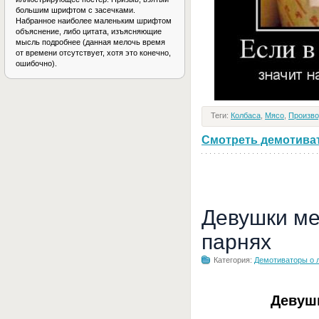
большим шрифтом с засечками.
Набранное наиболее маленьким шрифтом
объяснение, либо цитата, изъясняющие
мысль подробнее (данная мелочь время
от времени отсутствует, хотя это конечно,
ошибочно).
Теги:
Колбаса
,
Мясо
,
Произво
Смотреть демотивато
Девушки ме
парнях
Категория:
Демотиваторы о 
Девуш