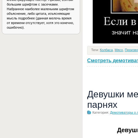
большим шрифтом с засечками.
Набранное наиболее маленьким шрифтом
объяснение, либо цитата, изъясняющие
мысль подробнее (данная мелочь время
от времени отсутствует, хотя это конечно,
ошибочно).
Теги:
Колбаса
,
Мясо
,
Произво
Смотреть демотивато
Девушки ме
парнях
Категория:
Демотиваторы о 
Девуш