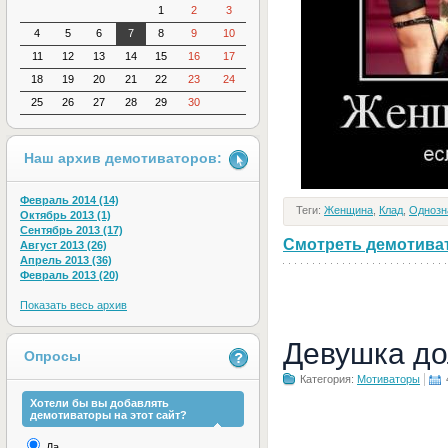
1
2
3
4
5
6
7
8
9
10
11
12
13
14
15
16
17
18
19
20
21
22
23
24
25
26
27
28
29
30
Наш архив демотиваторов:
Февраль 2014 (14)
Теги:
Женщина
,
Клад
,
Однозн
Октябрь 2013 (1)
Сентябрь 2013 (17)
Смотреть демотивато
Август 2013 (26)
Апрель 2013 (36)
Февраль 2013 (20)
Показать весь архив
Девушка до
Опросы
Категория:
Мотиваторы
Хотели бы вы добавлять
демотиваторы на этот сайт?
Да