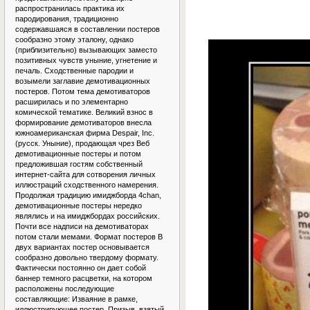
распространилась практика их
пародирования, традиционно
содержавшаяся в составлении постеров
сообразно этому эталону, однако
(приблизительно) вызывающих заместо
позитивных чувств уныние, угнетение и
печаль. Сходственные пародии и
возымели заглавие демотивационных
постеров. Потом тема демотиваторов
расширилась и по элементарно
комической тематике. Великий взнос в
формирование демотиваторов внесла
южноамериканская фирма Despair, Inc.
(русск. Уныние), продающая чрез Веб
демотивационные постеры и потом
предложившая гостям собственный
интернет-сайта для сотворения личных
иллюстраций сходственного намерения.
Продолжая традицию имиджборда 4chan,
демотивационные постеры нередко
являлись и на имиджбордах российских.
Почти все надписи на демотиваторах
потом стали мемами. Формат постеров В
двух вариантах постер основывается
сообразно довольно твердому формату.
Фактически постоянно он дает собой
баннер темного расцветки, на котором
расположены последующие
составляющие: Изваяние в рамке,
иллюстрирующее постер. Призыв, взятый