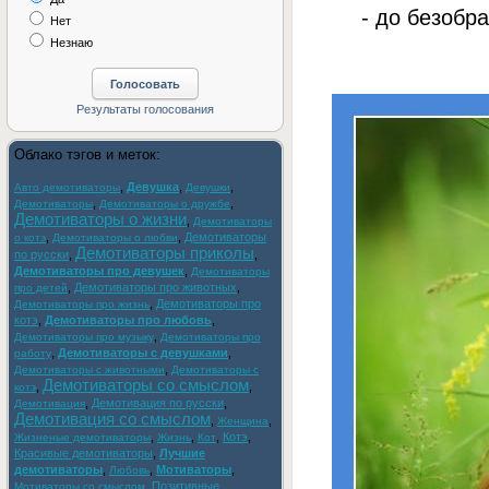
- до безобра
Нет
Незнаю
Облако тэгов и меток:
,
Девушка
,
,
Авто демотиваторы
Девушки
,
,
Демотиваторы
Демотиваторы о дружбе
Демотиваторы о жизни
,
Демотиваторы
,
,
Демотиваторы
о котэ
Демотиваторы о любви
Демотиваторы приколы
по русски
,
,
Демотиваторы про девушек
,
Демотиваторы
,
Демотиваторы про животных
,
про детей
,
Демотиваторы про
Демотиваторы про жизнь
котэ
,
Демотиваторы про любовь
,
,
Демотиваторы про музыку
Демотиваторы про
,
Демотиваторы с девушками
,
работу
,
Демотиваторы с животными
Демотиваторы с
Демотиваторы со смыслом
,
,
котэ
,
Демотивация по русски
,
Демотивация
Демотивация со смыслом
,
,
Женщина
,
,
,
Котэ
,
Жизненые демотиваторы
Жизнь
Кот
Красивые демотиваторы
,
Лучшие
демотиваторы
,
,
Мотиваторы
,
Любовь
,
Позитивные
Мотиваторы со смыслом