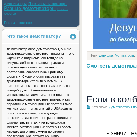
демотиваторы
,
Позитивные мотиваторы
,
Разные демотиваторы
,
,
Россия
Счастье
Показать все теги
Что такое демотиватор?
Демотиватор либо демотиваторы, они же
демотивационные постеры, плакаты — это
Теги:
Девушка
,
Мотиваторы
,
картинка с надписью, состоящая из
рисунка либо фотографии в рамке и
Смотреть демотивато
поясняющей надписи-слогана, и
составлены сообразно конкретному
формату. Скоро опосля выхода в свет
демотиваторы стали веб-мемом. В
частности, демотиваторы знамениты на
имиджбордах. Возникновение и
использование демотиваторов Вначале
Если в кол
демотивационные постеры возникли как
пародия на мотивационные постеры либо
Категория:
Демотиваторы по
мотиваторы — знаменитый в USA разряд
приятной агитации, агитирующий
сотворить благоприятное расположение в
школах, институтах и на трудящихся
местах. Мотивационные постеры совсем
- значит н
нередко довольно скучны по своему
представлению, потому обширно