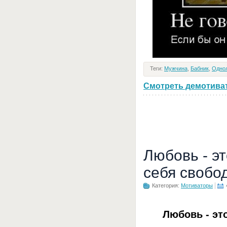
Теги:
Мужчина
,
Бабник
,
Одно
Смотреть демотивато
Любовь - э
себя свобо
Категория:
Мотиваторы
Любовь - эт