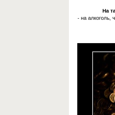
На т
- на алкоголь,