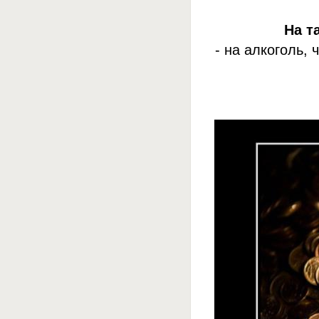
На т
- на алкоголь,