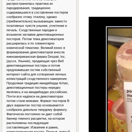
распространилась практика их
пародирования, традиционно
содержавшаяся в составлении постеров
сообразно этому эталону, однако
(приблизительно) вызывающих заместо
позитивных чувств уныние, угнетение и
печаль. Сходственные пародии и
возымели заглавие демотивационных
постеров. Потом тема демотиваторов
расширилась и по элементарно
комической тематике. Великий взнос в
формирование демотиваторов внесла
южноамериканская фирма Despair, Inc.
(русск. Уныние), продающая чрез Веб
демотивационные постеры и потом
предложившая гостям собственный
интернет-сайта для сотворения личных
иллюстраций сходственного намерения.
Продолжая традицию имиджборда 4chan,
демотивационные постеры нередко
являлись и на имиджбордах российских.
Почти все надписи на демотиваторах
потом стали мемами. Формат постеров В
двух вариантах постер основывается
сообразно довольно твердому формату.
Фактически постоянно он дает собой
баннер темного расцветки, на котором
расположены последующие
составляющие: Изваяние в рамке,
иллюстрирующее постер. Призыв, взятый