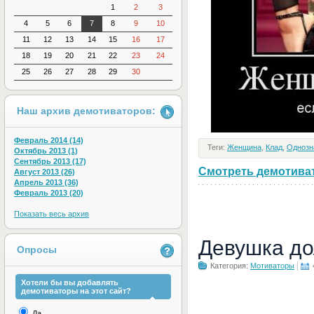
1
2
3
4
5
6
7
8
9
10
11
12
13
14
15
16
17
18
19
20
21
22
23
24
25
26
27
28
29
30
Наш архив демотиваторов:
Февраль 2014 (14)
Теги:
Женщина
,
Клад
,
Однозн
Октябрь 2013 (1)
Сентябрь 2013 (17)
Смотреть демотивато
Август 2013 (26)
Апрель 2013 (36)
Февраль 2013 (20)
Показать весь архив
Девушка до
Опросы
Категория:
Мотиваторы
Хотели бы вы добавлять
демотиваторы на этот сайт?
Да