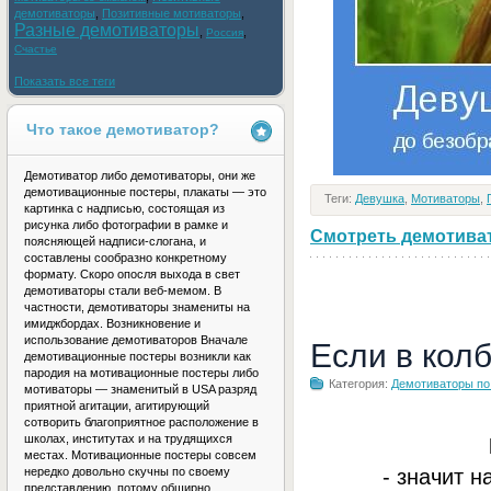
демотиваторы
,
Позитивные мотиваторы
,
Разные демотиваторы
,
,
Россия
Счастье
Показать все теги
Что такое демотиватор?
Демотиватор либо демотиваторы, они же
демотивационные постеры, плакаты — это
Теги:
Девушка
,
Мотиваторы
,
картинка с надписью, состоящая из
рисунка либо фотографии в рамке и
Смотреть демотивато
поясняющей надписи-слогана, и
составлены сообразно конкретному
формату. Скоро опосля выхода в свет
демотиваторы стали веб-мемом. В
частности, демотиваторы знамениты на
имиджбордах. Возникновение и
использование демотиваторов Вначале
Если в кол
демотивационные постеры возникли как
пародия на мотивационные постеры либо
Категория:
Демотиваторы по
мотиваторы — знаменитый в USA разряд
приятной агитации, агитирующий
сотворить благоприятное расположение в
школах, институтах и на трудящихся
местах. Мотивационные постеры совсем
- значит н
нередко довольно скучны по своему
представлению, потому обширно