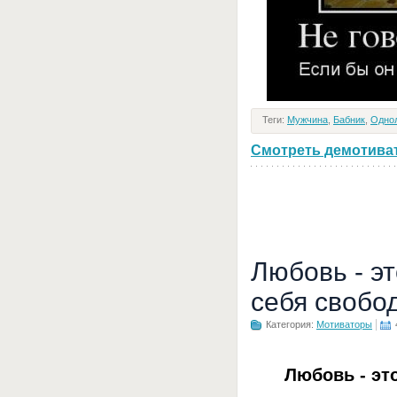
Теги:
Мужчина
,
Бабник
,
Одно
Смотреть демотивато
Любовь - э
себя свобо
Категория:
Мотиваторы
Любовь - эт