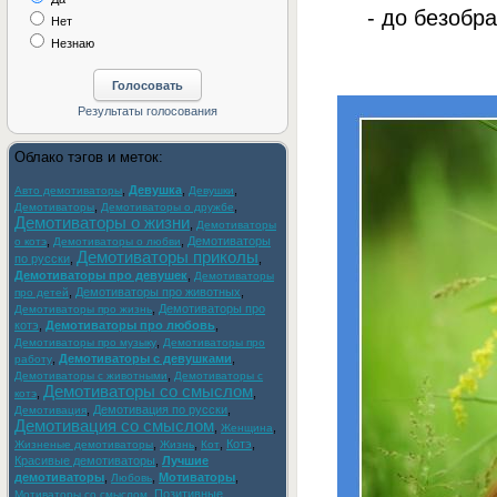
- до безобра
Нет
Незнаю
Облако тэгов и меток:
,
Девушка
,
,
Авто демотиваторы
Девушки
,
,
Демотиваторы
Демотиваторы о дружбе
Демотиваторы о жизни
,
Демотиваторы
,
,
Демотиваторы
о котэ
Демотиваторы о любви
Демотиваторы приколы
по русски
,
,
Демотиваторы про девушек
,
Демотиваторы
,
Демотиваторы про животных
,
про детей
,
Демотиваторы про
Демотиваторы про жизнь
котэ
,
Демотиваторы про любовь
,
,
Демотиваторы про музыку
Демотиваторы про
,
Демотиваторы с девушками
,
работу
,
Демотиваторы с животными
Демотиваторы с
Демотиваторы со смыслом
,
,
котэ
,
Демотивация по русски
,
Демотивация
Демотивация со смыслом
,
,
Женщина
,
,
,
Котэ
,
Жизненые демотиваторы
Жизнь
Кот
Красивые демотиваторы
,
Лучшие
демотиваторы
,
,
Мотиваторы
,
Любовь
,
Позитивные
Мотиваторы со смыслом