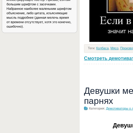
большим шрифтом с засечками.
Набранное наиболее маленьким шрифтом
объяснение, либо цитата, изъясняющие
мысль подробнее (данная мелочь время
от времени отсутствует, хотя это конечно,
ошибочно).
Теги:
Колбаса
,
Мясо
,
Произво
Смотреть демотивато
Девушки ме
парнях
Категория:
Демотиваторы о 
Девуш