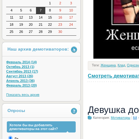
1
2
3
4
5
6
7
8
9
10
11
12
13
14
15
16
17
18
19
20
21
22
23
24
25
26
27
28
29
30
Наш архив демотиваторов:
Февраль 2014 (14)
Теги:
Женщина
,
Клад
,
Однозн
Октябрь 2013 (1)
Сентябрь 2013 (17)
Смотреть демотивато
Август 2013 (26)
Апрель 2013 (36)
Февраль 2013 (20)
Показать весь архив
Девушка до
Опросы
Категория:
Мотиваторы
Хотели бы вы добавлять
демотиваторы на этот сайт?
Да