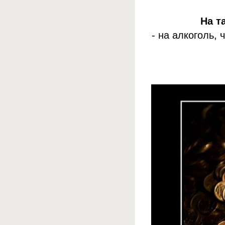
На т
- на алкоголь,