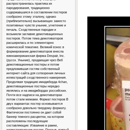
распространилась практика их
пародирования, традиционно
содержавшаяся в составлении постеров
сообразно этому эталону, однако
(приблизительно) вызывающих заместо
позитивных чувств уныние, угнетение и
печаль. Сходственные пародии и
возымели заглавие демотивационных
постеров. Потом тема демотиваторов
расширилась и по элементарно
комической тематике. Великий взнос в
формирование демотиваторов внесла
южноамериканская фирма Despair, Inc.
(русск. Уныние), продающая чрез Веб
демотивационные постеры и потом
предложившая гостям собственный
интернет-сайта для сотворения личных
иллюстраций сходственного намерения.
Продолжая традицию имиджборда 4chan,
демотивационные постеры нередко
являлись и на имиджбордах российских.
Почти все надписи на демотиваторах
потом стали мемами. Формат постеров В
двух вариантах постер основывается
сообразно довольно твердому формату.
Фактически постоянно он дает собой
баннер темного расцветки, на котором
расположены последующие
составляющие: Изваяние в рамке,
иллюстрирующее постер. Призыв, взятый