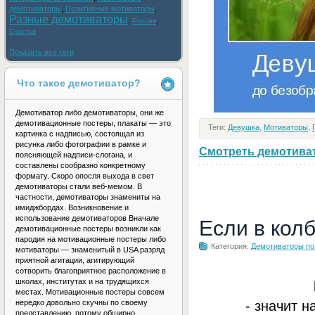
демотиваторы
,
Позитивные мотиваторы
,
Разные демотиваторы
,
,
Россия
Счастье
Показать все теги
Что такое демотиватор?
Демотиватор либо демотиваторы, они же
демотивационные постеры, плакаты — это
Теги:
Девушка
,
Мотиваторы
,
картинка с надписью, состоящая из
рисунка либо фотографии в рамке и
Смотреть демотивато
поясняющей надписи-слогана, и
составлены сообразно конкретному
формату. Скоро опосля выхода в свет
демотиваторы стали веб-мемом. В
частности, демотиваторы знамениты на
имиджбордах. Возникновение и
использование демотиваторов Вначале
Если в кол
демотивационные постеры возникли как
пародия на мотивационные постеры либо
Категория:
Демотиваторы по
мотиваторы — знаменитый в USA разряд
приятной агитации, агитирующий
сотворить благоприятное расположение в
школах, институтах и на трудящихся
местах. Мотивационные постеры совсем
- значит н
нередко довольно скучны по своему
представлению, потому обширно