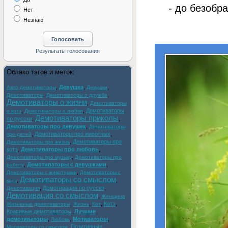
- до безобра
Нет
Незнаю
Облако тэгов и меток:
,
Девушка
,
,
Авто демотиваторы
Девушки
,
,
Демотиваторы
Демотиваторы о дружбе
Демотиваторы о жизни
,
Демотиваторы
,
,
Демотиваторы
о котэ
Демотиваторы о любви
Демотиваторы приколы
по русски
,
,
Демотиваторы про девушек
,
Демотиваторы
,
Демотиваторы про животных
,
про детей
,
Демотиваторы про
Демотиваторы про жизнь
котэ
,
Демотиваторы про любовь
,
,
Демотиваторы про музыку
Демотиваторы про
,
Демотиваторы с девушками
,
работу
,
Демотиваторы с животными
Демотиваторы с
Демотиваторы со смыслом
,
,
котэ
,
Демотивация по русски
,
Демотивация
Демотивация со смыслом
,
,
Женщина
,
,
,
Котэ
,
Жизненые демотиваторы
Жизнь
Кот
Красивые демотиваторы
,
Лучшие
демотиваторы
,
,
Мотиваторы
,
Любовь
,
Позитивные
Мотиваторы со смыслом