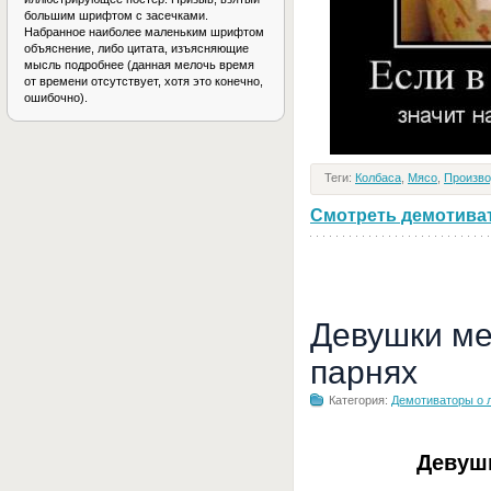
большим шрифтом с засечками.
Набранное наиболее маленьким шрифтом
объяснение, либо цитата, изъясняющие
мысль подробнее (данная мелочь время
от времени отсутствует, хотя это конечно,
ошибочно).
Теги:
Колбаса
,
Мясо
,
Произво
Смотреть демотивато
Девушки ме
парнях
Категория:
Демотиваторы о 
Девуш