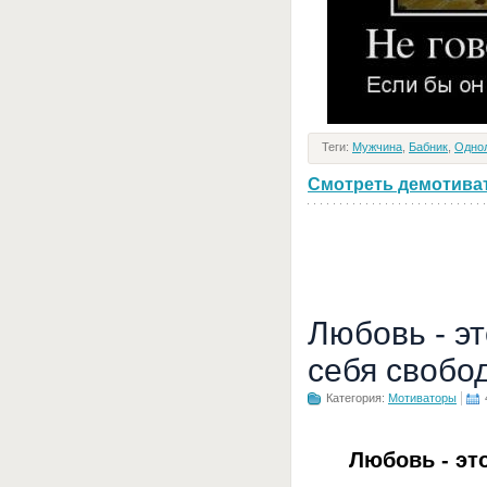
Теги:
Мужчина
,
Бабник
,
Одно
Смотреть демотивато
Любовь - э
себя свобо
Категория:
Мотиваторы
Любовь - эт