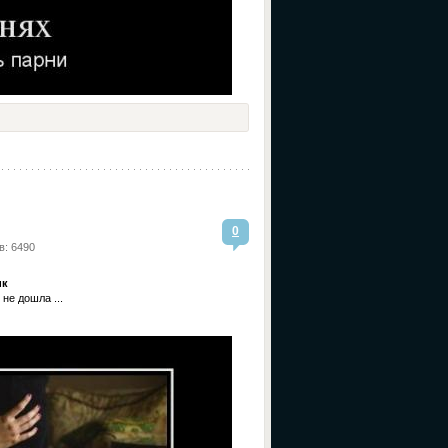
0
в: 6490
ик
не дошла ...