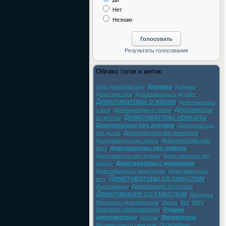
Нет
Незнаю
Облако тэгов и меток:
,
Девушка
,
,
Авто демотиваторы
Девушки
,
,
Демотиваторы
Демотиваторы о дружбе
Демотиваторы о жизни
,
Демотиваторы
,
,
Демотиваторы
о котэ
Демотиваторы о любви
Демотиваторы приколы
по русски
,
,
Демотиваторы про девушек
,
Демотиваторы
,
Демотиваторы про животных
,
про детей
,
Демотиваторы про
Демотиваторы про жизнь
котэ
,
Демотиваторы про любовь
,
,
Демотиваторы про музыку
Демотиваторы про
,
Демотиваторы с девушками
,
работу
,
Демотиваторы с животными
Демотиваторы с
Демотиваторы со смыслом
,
,
котэ
,
Демотивация по русски
,
Демотивация
Демотивация со смыслом
,
,
Женщина
,
,
,
Котэ
,
Жизненые демотиваторы
Жизнь
Кот
Красивые демотиваторы
,
Лучшие
демотиваторы
,
,
Мотиваторы
,
Любовь
,
Позитивные
Мотиваторы со смыслом