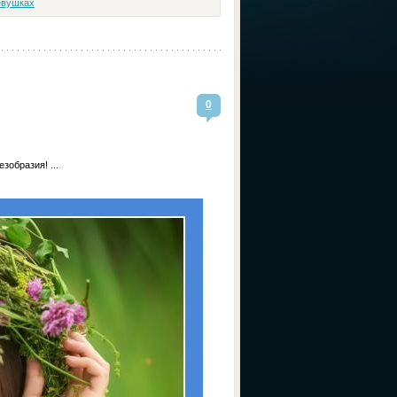
евушках
0
зобразия! ...