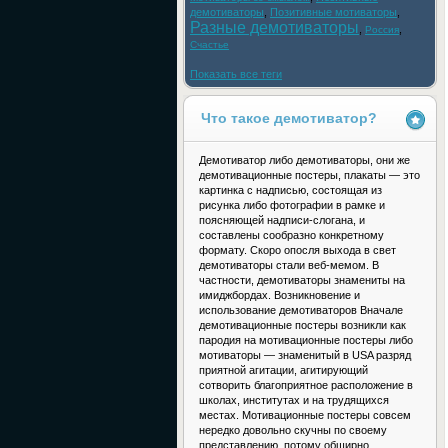
демотиваторы
,
Позитивные мотиваторы
,
Разные демотиваторы
,
,
Россия
Счастье
Показать все теги
Что такое демотиватор?
Демотиватор либо демотиваторы, они же
демотивационные постеры, плакаты — это
картинка с надписью, состоящая из
рисунка либо фотографии в рамке и
поясняющей надписи-слогана, и
составлены сообразно конкретному
формату. Скоро опосля выхода в свет
демотиваторы стали веб-мемом. В
частности, демотиваторы знамениты на
имиджбордах. Возникновение и
использование демотиваторов Вначале
демотивационные постеры возникли как
пародия на мотивационные постеры либо
мотиваторы — знаменитый в USA разряд
приятной агитации, агитирующий
сотворить благоприятное расположение в
школах, институтах и на трудящихся
местах. Мотивационные постеры совсем
нередко довольно скучны по своему
представлению, потому обширно