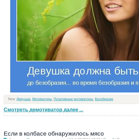
Теги:
Девушка
,
Мотиваторы
,
Позитивные мотиваторы
,
Безобразие
Смотреть демотиватор далее ...
Если в колбасе обнаружилось мясо