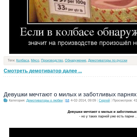
Теги:
Колбаса
,
Мясо
,
Производство
,
Обнаружение
,
Демотиваторы по русски
Смотреть демотиватор далее ...
Девушки мечтают о милых и заботливых парнях
Категория:
Демотиваторы о любви
4-02-2014, 09:09
Сергей
Просмотров: 4
Девушки мечтают о милых и заботливых
- но у таких парней уже есть парни ..