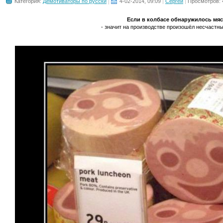
Категория:
Демотиваторы по русски
4-02-2014, 09:09
Сергей
Просмотров: 
Если в колбасе обнаружилось мя
- значит на производстве произошёл несчастный