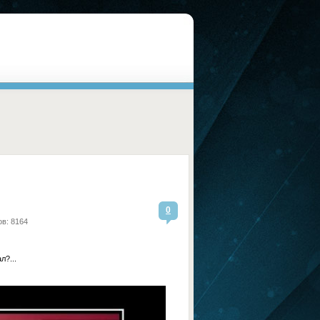
0
в: 8164
л?...