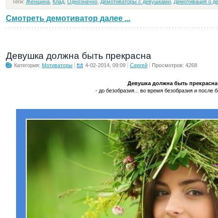
Теги:
Женщина
,
Клад
,
Однозначно
,
Демотиваторы с девушками
,
Демотивация о д
Смотреть демотиватор далее ...
Девушка должна быть прекрасна
Категория:
Мотиваторы
4-02-2014, 09:09
Сергей
Просмотров: 4268
Девушка должна быть прекрасна
- до безобразия... во время безобразия и после бе