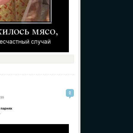
0
199
 парнях
.