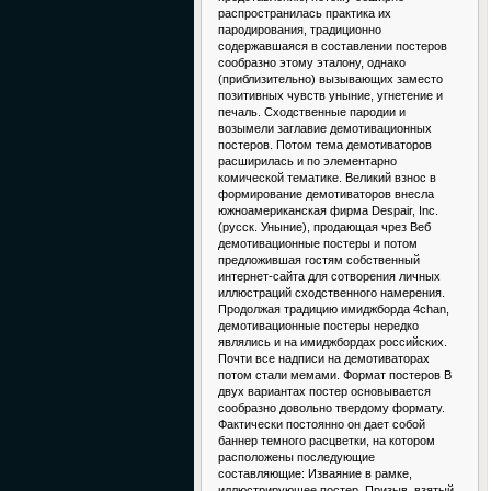
распространилась практика их
пародирования, традиционно
содержавшаяся в составлении постеров
сообразно этому эталону, однако
(приблизительно) вызывающих заместо
позитивных чувств уныние, угнетение и
печаль. Сходственные пародии и
возымели заглавие демотивационных
постеров. Потом тема демотиваторов
расширилась и по элементарно
комической тематике. Великий взнос в
формирование демотиваторов внесла
южноамериканская фирма Despair, Inc.
(русск. Уныние), продающая чрез Веб
демотивационные постеры и потом
предложившая гостям собственный
интернет-сайта для сотворения личных
иллюстраций сходственного намерения.
Продолжая традицию имиджборда 4chan,
демотивационные постеры нередко
являлись и на имиджбордах российских.
Почти все надписи на демотиваторах
потом стали мемами. Формат постеров В
двух вариантах постер основывается
сообразно довольно твердому формату.
Фактически постоянно он дает собой
баннер темного расцветки, на котором
расположены последующие
составляющие: Изваяние в рамке,
иллюстрирующее постер. Призыв, взятый