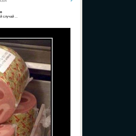
4304
со
 случай ...