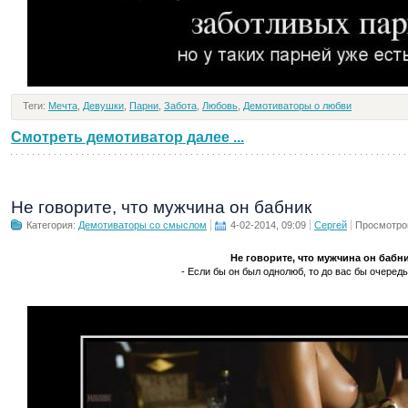
Теги:
Мечта
,
Девушки
,
Парни
,
Забота
,
Любовь
,
Демотиваторы о любви
Смотреть демотиватор далее ...
Не говорите, что мужчина он бабник
Категория:
Демотиваторы со смыслом
4-02-2014, 09:09
Сергей
Просмотро
Не говорите, что мужчина он бабн
- Если бы он был однолюб, то до вас бы очередь 