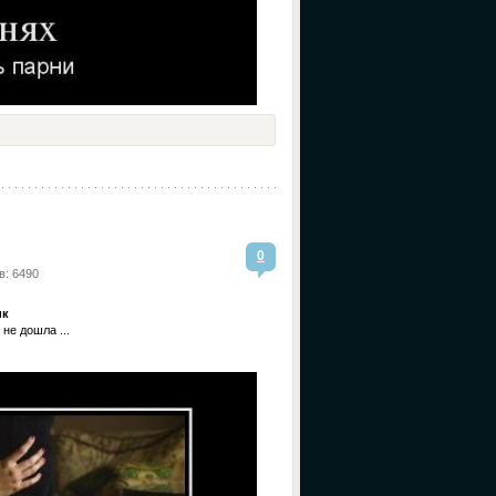
0
в: 6490
ик
не дошла ...