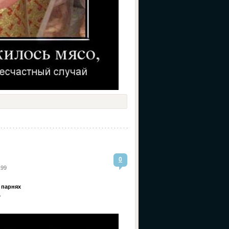
0
199
 парнях
.