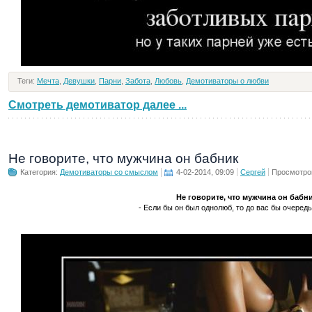
Теги:
Мечта
,
Девушки
,
Парни
,
Забота
,
Любовь
,
Демотиваторы о любви
Смотреть демотиватор далее ...
Не говорите, что мужчина он бабник
Категория:
Демотиваторы со смыслом
4-02-2014, 09:09
Сергей
Просмотро
Не говорите, что мужчина он бабн
- Если бы он был однолюб, то до вас бы очередь 