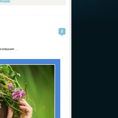
евушках
0
зобразия! ...