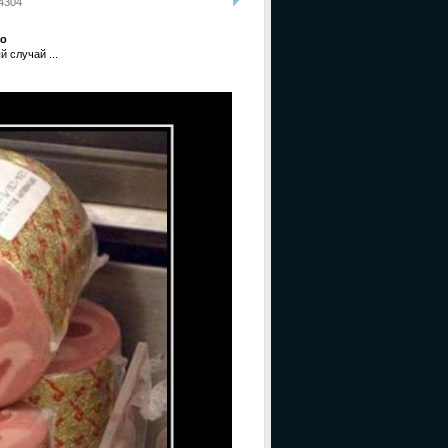
4304
со
 случай ...