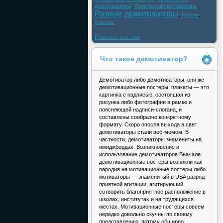
демотиваторы
,
Позитивные мотиваторы
,
Разные демотиваторы
,
,
Россия
Счастье
Показать все теги
Что такое демотиватор?
Демотиватор либо демотиваторы, они же
демотивационные постеры, плакаты — это
картинка с надписью, состоящая из
рисунка либо фотографии в рамке и
поясняющей надписи-слогана, и
составлены сообразно конкретному
формату. Скоро опосля выхода в свет
демотиваторы стали веб-мемом. В
частности, демотиваторы знамениты на
имиджбордах. Возникновение и
использование демотиваторов Вначале
демотивационные постеры возникли как
пародия на мотивационные постеры либо
мотиваторы — знаменитый в USA разряд
приятной агитации, агитирующий
сотворить благоприятное расположение в
школах, институтах и на трудящихся
местах. Мотивационные постеры совсем
нередко довольно скучны по своему
представлению, потому обширно