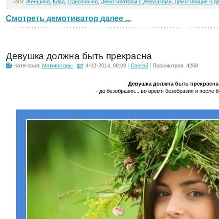
Теги:
Женщина
,
Клад
,
Однозначно
,
Демотиваторы с девушками
,
Демотивация о д
Смотреть демотиватор далее ...
Девушка должна быть прекрасна
Категория:
Мотиваторы
4-02-2014, 09:09
Сергей
Просмотров: 4268
Девушка должна быть прекрасна
- до безобразия... во время безобразия и после бе