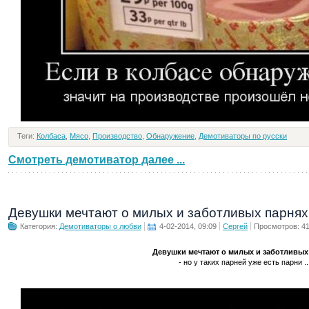
Теги:
Колбаса
,
Мясо
,
Производство
,
Обнаружение
,
Демотиваторы по русски
Смотреть демотиватор далее ...
Девушки мечтают о милых и заботливых парнях
Категория:
Демотиваторы о любви
4-02-2014, 09:09
Сергей
Просмотров: 4
Девушки мечтают о милых и заботливых
- но у таких парней уже есть парни ..