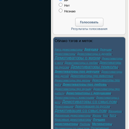
Нет
Незнаю
Облако тэгов и меток:
,
Девушка
,
,
Авто демотиваторы
Девушки
,
,
Демотиваторы
Демотиваторы о дружбе
Демотиваторы о жизни
,
Демотиваторы
,
,
Демотиваторы
о котэ
Демотиваторы о любви
Демотиваторы приколы
по русски
,
,
Демотиваторы про девушек
,
Демотиваторы
,
Демотиваторы про животных
,
про детей
,
Демотиваторы про
Демотиваторы про жизнь
котэ
,
Демотиваторы про любовь
,
,
Демотиваторы про музыку
Демотиваторы про
,
Демотиваторы с девушками
,
работу
,
Демотиваторы с животными
Демотиваторы с
Демотиваторы со смыслом
,
,
котэ
,
Демотивация по русски
,
Демотивация
Демотивация со смыслом
,
,
Женщина
,
,
,
Котэ
,
Жизненые демотиваторы
Жизнь
Кот
Красивые демотиваторы
,
Лучшие
демотиваторы
,
,
Мотиваторы
,
Любовь
,
Позитивные
Мотиваторы со смыслом