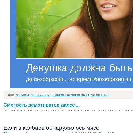
Теги:
Девушка
,
Мотиваторы
,
Позитивные мотиваторы
,
Безобразие
Смотреть демотиватор далее ...
Если в колбасе обнаружилось мясо