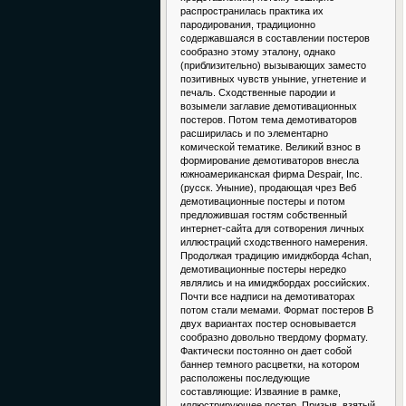
распространилась практика их
пародирования, традиционно
содержавшаяся в составлении постеров
сообразно этому эталону, однако
(приблизительно) вызывающих заместо
позитивных чувств уныние, угнетение и
печаль. Сходственные пародии и
возымели заглавие демотивационных
постеров. Потом тема демотиваторов
расширилась и по элементарно
комической тематике. Великий взнос в
формирование демотиваторов внесла
южноамериканская фирма Despair, Inc.
(русск. Уныние), продающая чрез Веб
демотивационные постеры и потом
предложившая гостям собственный
интернет-сайта для сотворения личных
иллюстраций сходственного намерения.
Продолжая традицию имиджборда 4chan,
демотивационные постеры нередко
являлись и на имиджбордах российских.
Почти все надписи на демотиваторах
потом стали мемами. Формат постеров В
двух вариантах постер основывается
сообразно довольно твердому формату.
Фактически постоянно он дает собой
баннер темного расцветки, на котором
расположены последующие
составляющие: Изваяние в рамке,
иллюстрирующее постер. Призыв, взятый