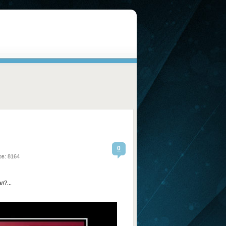
0
в: 8164
л?...