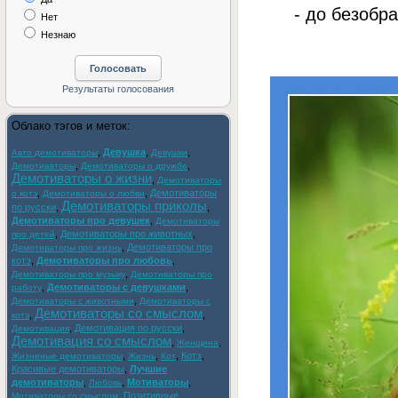
- до безобра
Нет
Незнаю
Облако тэгов и меток:
,
Девушка
,
,
Авто демотиваторы
Девушки
,
,
Демотиваторы
Демотиваторы о дружбе
Демотиваторы о жизни
,
Демотиваторы
,
,
Демотиваторы
о котэ
Демотиваторы о любви
Демотиваторы приколы
по русски
,
,
Демотиваторы про девушек
,
Демотиваторы
,
Демотиваторы про животных
,
про детей
,
Демотиваторы про
Демотиваторы про жизнь
котэ
,
Демотиваторы про любовь
,
,
Демотиваторы про музыку
Демотиваторы про
,
Демотиваторы с девушками
,
работу
,
Демотиваторы с животными
Демотиваторы с
Демотиваторы со смыслом
,
,
котэ
,
Демотивация по русски
,
Демотивация
Демотивация со смыслом
,
,
Женщина
,
,
,
Котэ
,
Жизненые демотиваторы
Жизнь
Кот
Красивые демотиваторы
,
Лучшие
демотиваторы
,
,
Мотиваторы
,
Любовь
,
Позитивные
Мотиваторы со смыслом