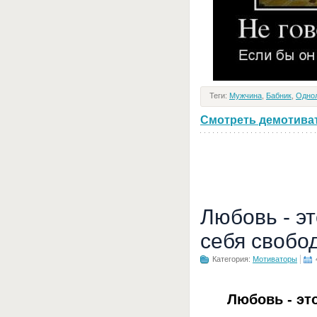
Теги:
Мужчина
,
Бабник
,
Одно
Смотреть демотивато
Любовь - э
себя свобо
Категория:
Мотиваторы
Любовь - эт