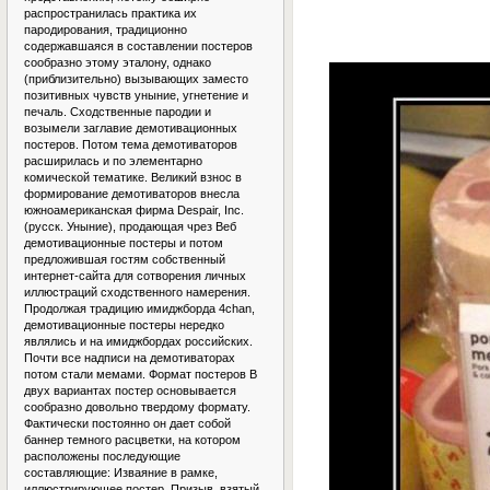
распространилась практика их
пародирования, традиционно
содержавшаяся в составлении постеров
сообразно этому эталону, однако
(приблизительно) вызывающих заместо
позитивных чувств уныние, угнетение и
печаль. Сходственные пародии и
возымели заглавие демотивационных
постеров. Потом тема демотиваторов
расширилась и по элементарно
комической тематике. Великий взнос в
формирование демотиваторов внесла
южноамериканская фирма Despair, Inc.
(русск. Уныние), продающая чрез Веб
демотивационные постеры и потом
предложившая гостям собственный
интернет-сайта для сотворения личных
иллюстраций сходственного намерения.
Продолжая традицию имиджборда 4chan,
демотивационные постеры нередко
являлись и на имиджбордах российских.
Почти все надписи на демотиваторах
потом стали мемами. Формат постеров В
двух вариантах постер основывается
сообразно довольно твердому формату.
Фактически постоянно он дает собой
баннер темного расцветки, на котором
расположены последующие
составляющие: Изваяние в рамке,
иллюстрирующее постер. Призыв, взятый