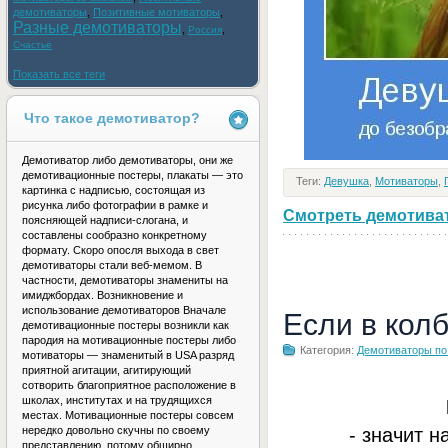
демотиваторы
,
Позитивные мотиваторы
,
Разные демотиваторы
,
,
Россия
Счастье
Показать все теги
Что такое демотиватор?
Демотиватор либо демотиваторы, они же
демотивационные постеры, плакаты — это
Теги:
Девушка
,
Мотиваторы
,
картинка с надписью, состоящая из
рисунка либо фотографии в рамке и
Смотреть демотивато
поясняющей надписи-слогана, и
составлены сообразно конкретному
формату. Скоро опосля выхода в свет
демотиваторы стали веб-мемом. В
частности, демотиваторы знамениты на
имиджбордах. Возникновение и
использование демотиваторов Вначале
Если в кол
демотивационные постеры возникли как
пародия на мотивационные постеры либо
Категория:
Демотиваторы по
мотиваторы — знаменитый в USA разряд
приятной агитации, агитирующий
сотворить благоприятное расположение в
школах, институтах и на трудящихся
местах. Мотивационные постеры совсем
- значит н
нередко довольно скучны по своему
представлению, потому обширно