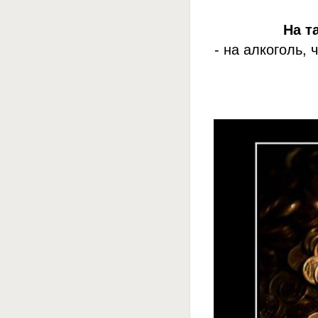
На т
- на алкоголь,