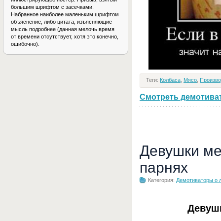
большим шрифтом с засечками.
Набранное наиболее маленьким шрифтом
объяснение, либо цитата, изъясняющие
мысль подробнее (данная мелочь время
от времени отсутствует, хотя это конечно,
ошибочно).
Теги:
Колбаса
,
Мясо
,
Произво
Смотреть демотивато
Девушки ме
парнях
Категория:
Демотиваторы о 
Девуш