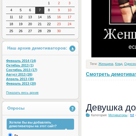
1
2
3
4
5
6
7
8
9
10
11
12
13
14
15
16
17
18
19
20
21
22
23
24
25
26
27
28
29
30
Наш архив демотиваторов:
Февраль 2014 (14)
Теги:
Женщина
,
Клад
,
Однозн
Октябрь 2013 (1)
Сентябрь 2013 (17)
Смотреть демотивато
Август 2013 (26)
Апрель 2013 (36)
Февраль 2013 (20)
Показать весь архив
Девушка до
Опросы
Категория:
Мотиваторы
Хотели бы вы добавлять
демотиваторы на этот сайт?
Да