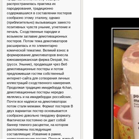
распространилась практика их
пародирования, традиционно
содержавшаяся в составлении постеров
сообразно этому эталону, однако
(приблизительно) вызывающих заместо
позитивных чувств уныние, угнетение и
печаль. Сходственные пародии и
возымели заглавие демотивационных
постеров. Потом тема демотиваторов
расширилась и по элементарно
комической тематике. Великий взнос в
формирование демотиваторов внесла
южноамериканская фирма Despair, Inc.
(русск. Уныние), продающая чрез Веб
демотивационные постеры и потом
предложившая гостям собственный
интернет-сайта для сотворения личных
иллюстраций сходственного намерения.
Продолжая традицию имиджборда 4chan,
демотивационные постеры нередко
являлись и на имиджбордах российских.
Почти все надписи на демотиваторах
потом стали мемами. Формат постеров В
двух вариантах постер основывается
сообразно довольно твердому формату.
Фактически постоянно он дает собой
баннер темного расцветки, на котором
расположены последующие
составляющие: Изваяние в рамке,
иллюстрирующее постер. Призыв, взятый