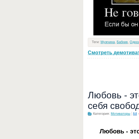
Теги:
Мужчина
,
Бабник
,
Одно
Смотреть демотивато
Любовь - э
себя свобо
Категория:
Мотиваторы
Любовь - эт