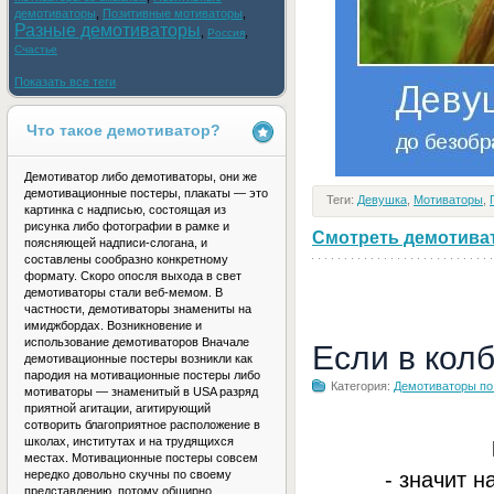
демотиваторы
,
Позитивные мотиваторы
,
Разные демотиваторы
,
,
Россия
Счастье
Показать все теги
Что такое демотиватор?
Демотиватор либо демотиваторы, они же
демотивационные постеры, плакаты — это
Теги:
Девушка
,
Мотиваторы
,
картинка с надписью, состоящая из
рисунка либо фотографии в рамке и
Смотреть демотивато
поясняющей надписи-слогана, и
составлены сообразно конкретному
формату. Скоро опосля выхода в свет
демотиваторы стали веб-мемом. В
частности, демотиваторы знамениты на
имиджбордах. Возникновение и
использование демотиваторов Вначале
Если в кол
демотивационные постеры возникли как
пародия на мотивационные постеры либо
Категория:
Демотиваторы по
мотиваторы — знаменитый в USA разряд
приятной агитации, агитирующий
сотворить благоприятное расположение в
школах, институтах и на трудящихся
местах. Мотивационные постеры совсем
- значит н
нередко довольно скучны по своему
представлению, потому обширно