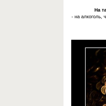
На т
- на алкоголь,