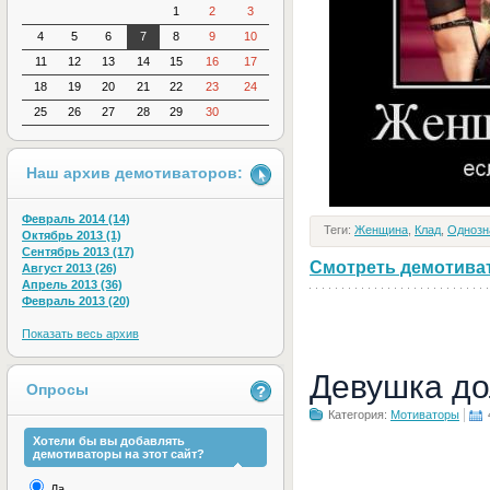
1
2
3
4
5
6
7
8
9
10
11
12
13
14
15
16
17
18
19
20
21
22
23
24
25
26
27
28
29
30
Наш архив демотиваторов:
Февраль 2014 (14)
Теги:
Женщина
,
Клад
,
Однозн
Октябрь 2013 (1)
Сентябрь 2013 (17)
Смотреть демотивато
Август 2013 (26)
Апрель 2013 (36)
Февраль 2013 (20)
Показать весь архив
Девушка до
Опросы
Категория:
Мотиваторы
Хотели бы вы добавлять
демотиваторы на этот сайт?
Да