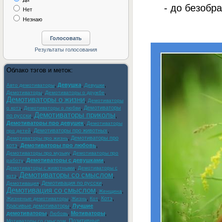
- до безобра
Нет
Незнаю
Облако тэгов и меток:
,
Девушка
,
,
Авто демотиваторы
Девушки
,
,
Демотиваторы
Демотиваторы о дружбе
Демотиваторы о жизни
,
Демотиваторы
,
,
Демотиваторы
о котэ
Демотиваторы о любви
Демотиваторы приколы
по русски
,
,
Демотиваторы про девушек
,
Демотиваторы
,
Демотиваторы про животных
,
про детей
,
Демотиваторы про
Демотиваторы про жизнь
котэ
,
Демотиваторы про любовь
,
,
Демотиваторы про музыку
Демотиваторы про
,
Демотиваторы с девушками
,
работу
,
Демотиваторы с животными
Демотиваторы с
Демотиваторы со смыслом
,
,
котэ
,
Демотивация по русски
,
Демотивация
Демотивация со смыслом
,
,
Женщина
,
,
,
Котэ
,
Жизненые демотиваторы
Жизнь
Кот
Красивые демотиваторы
,
Лучшие
демотиваторы
,
,
Мотиваторы
,
Любовь
,
Позитивные
Мотиваторы со смыслом