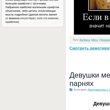
большим шрифтом с засечками.
Набранное наиболее маленьким шрифтом
объяснение, либо цитата, изъясняющие
мысль подробнее (данная мелочь время
от времени отсутствует, хотя это конечно,
ошибочно).
Теги:
Колбаса
,
Мясо
,
Произво
Смотреть демотивато
Девушки ме
парнях
Категория:
Демотиваторы о 
Девуш