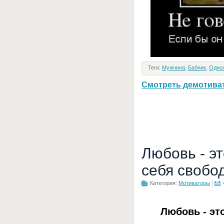
Теги:
Мужчина
,
Бабник
,
Одно
Смотреть демотивато
Любовь - э
себя свобо
Категория:
Мотиваторы
Любовь - эт