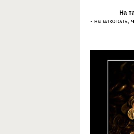
На т
- на алкоголь,