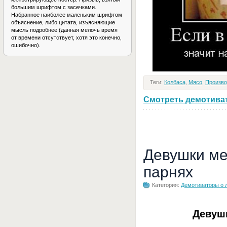
большим шрифтом с засечками.
Набранное наиболее маленьким шрифтом
объяснение, либо цитата, изъясняющие
мысль подробнее (данная мелочь время
от времени отсутствует, хотя это конечно,
ошибочно).
Теги:
Колбаса
,
Мясо
,
Произво
Смотреть демотивато
Девушки ме
парнях
Категория:
Демотиваторы о 
Девуш