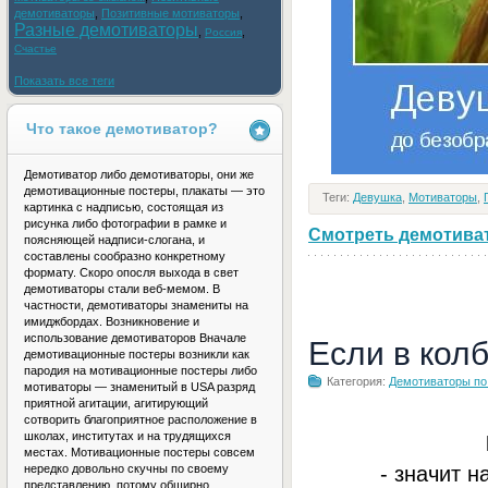
демотиваторы
,
Позитивные мотиваторы
,
Разные демотиваторы
,
,
Россия
Счастье
Показать все теги
Что такое демотиватор?
Демотиватор либо демотиваторы, они же
демотивационные постеры, плакаты — это
Теги:
Девушка
,
Мотиваторы
,
картинка с надписью, состоящая из
рисунка либо фотографии в рамке и
Смотреть демотивато
поясняющей надписи-слогана, и
составлены сообразно конкретному
формату. Скоро опосля выхода в свет
демотиваторы стали веб-мемом. В
частности, демотиваторы знамениты на
имиджбордах. Возникновение и
использование демотиваторов Вначале
Если в кол
демотивационные постеры возникли как
пародия на мотивационные постеры либо
Категория:
Демотиваторы по
мотиваторы — знаменитый в USA разряд
приятной агитации, агитирующий
сотворить благоприятное расположение в
школах, институтах и на трудящихся
местах. Мотивационные постеры совсем
- значит н
нередко довольно скучны по своему
представлению, потому обширно