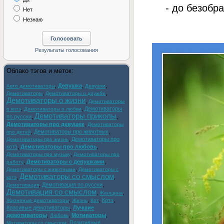
- до безобра
Нет
Незнаю
Облако тэгов и меток:
,
Девушка
,
,
Авто демотиваторы
Девушки
,
,
Демотиваторы
Демотиваторы о дружбе
Демотиваторы о жизни
,
Демотиваторы
,
,
Демотиваторы
о котэ
Демотиваторы о любви
Демотиваторы приколы
по русски
,
,
Демотиваторы про девушек
,
Демотиваторы
,
Демотиваторы про животных
,
про детей
,
Демотиваторы про
Демотиваторы про жизнь
котэ
,
Демотиваторы про любовь
,
,
Демотиваторы про музыку
Демотиваторы про
,
Демотиваторы с девушками
,
работу
,
Демотиваторы с животными
Демотиваторы с
Демотиваторы со смыслом
,
,
котэ
,
Демотивация по русски
,
Демотивация
Демотивация со смыслом
,
,
Женщина
,
,
,
Котэ
,
Жизненые демотиваторы
Жизнь
Кот
Красивые демотиваторы
,
Лучшие
демотиваторы
,
,
Мотиваторы
,
Любовь
,
Позитивные
Мотиваторы со смыслом