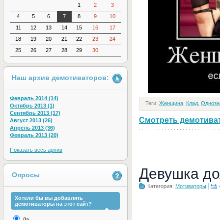
1
2
3
4
5
6
7
8
9
10
11
12
13
14
15
16
17
18
19
20
21
22
23
24
25
26
27
28
29
30
Наш архив демотиваторов:
Февраль 2014 (14)
Теги:
Женщина
,
Клад
,
Однозн
Октябрь 2013 (1)
Сентябрь 2013 (17)
Смотреть демотивато
Август 2013 (26)
Апрель 2013 (36)
Февраль 2013 (20)
Показать весь архив
Девушка до
Опросы
Категория:
Мотиваторы
Хотели бы вы добавлять
демотиваторы на этот сайт?
Да