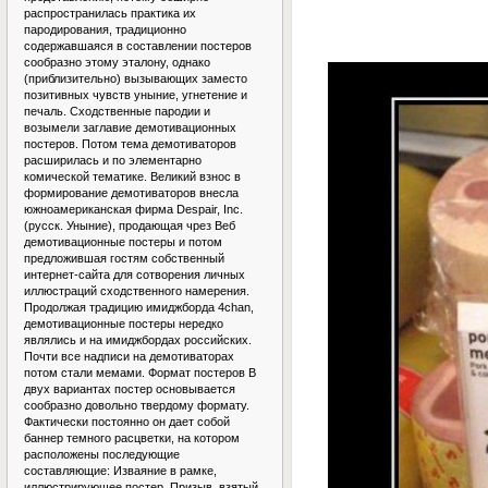
распространилась практика их
пародирования, традиционно
содержавшаяся в составлении постеров
сообразно этому эталону, однако
(приблизительно) вызывающих заместо
позитивных чувств уныние, угнетение и
печаль. Сходственные пародии и
возымели заглавие демотивационных
постеров. Потом тема демотиваторов
расширилась и по элементарно
комической тематике. Великий взнос в
формирование демотиваторов внесла
южноамериканская фирма Despair, Inc.
(русск. Уныние), продающая чрез Веб
демотивационные постеры и потом
предложившая гостям собственный
интернет-сайта для сотворения личных
иллюстраций сходственного намерения.
Продолжая традицию имиджборда 4chan,
демотивационные постеры нередко
являлись и на имиджбордах российских.
Почти все надписи на демотиваторах
потом стали мемами. Формат постеров В
двух вариантах постер основывается
сообразно довольно твердому формату.
Фактически постоянно он дает собой
баннер темного расцветки, на котором
расположены последующие
составляющие: Изваяние в рамке,
иллюстрирующее постер. Призыв, взятый