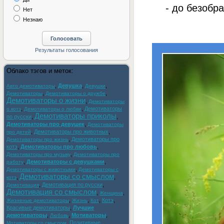
- до безобра
Нет
Незнаю
Облако тэгов и меток:
,
Девушка
,
,
Авто демотиваторы
Девушки
,
,
Демотиваторы
Демотиваторы о дружбе
Демотиваторы о жизни
,
Демотиваторы
,
,
Демотиваторы
о котэ
Демотиваторы о любви
Демотиваторы приколы
по русски
,
,
Демотиваторы про девушек
,
Демотиваторы
,
Демотиваторы про животных
,
про детей
,
Демотиваторы про
Демотиваторы про жизнь
котэ
,
Демотиваторы про любовь
,
,
Демотиваторы про музыку
Демотиваторы про
,
Демотиваторы с девушками
,
работу
,
Демотиваторы с животными
Демотиваторы с
Демотиваторы со смыслом
,
,
котэ
,
Демотивация по русски
,
Демотивация
Демотивация со смыслом
,
,
Женщина
,
,
,
Котэ
,
Жизненые демотиваторы
Жизнь
Кот
Красивые демотиваторы
,
Лучшие
демотиваторы
,
,
Мотиваторы
,
Любовь
,
Позитивные
Мотиваторы со смыслом