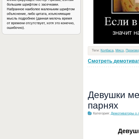
большим шрифтом с засечками.
Набранное наиболее маленьким шрифтом
объяснение, либо цитата, изъясняющие
мысль подробнее (данная мелочь время
от времени отсутствует, хотя это конечно,
ошибочно).
Теги:
Колбаса
,
Мясо
,
Произво
Смотреть демотивато
Девушки ме
парнях
Категория:
Демотиваторы о 
Девуш