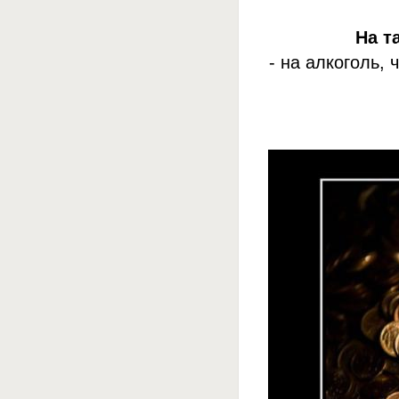
На т
- на алкоголь,