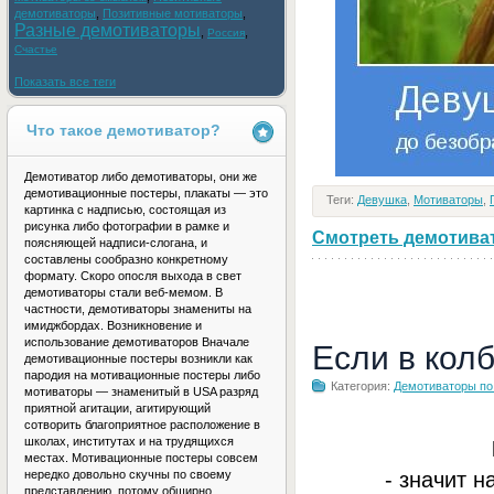
демотиваторы
,
Позитивные мотиваторы
,
Разные демотиваторы
,
,
Россия
Счастье
Показать все теги
Что такое демотиватор?
Демотиватор либо демотиваторы, они же
демотивационные постеры, плакаты — это
Теги:
Девушка
,
Мотиваторы
,
картинка с надписью, состоящая из
рисунка либо фотографии в рамке и
Смотреть демотивато
поясняющей надписи-слогана, и
составлены сообразно конкретному
формату. Скоро опосля выхода в свет
демотиваторы стали веб-мемом. В
частности, демотиваторы знамениты на
имиджбордах. Возникновение и
использование демотиваторов Вначале
Если в кол
демотивационные постеры возникли как
пародия на мотивационные постеры либо
Категория:
Демотиваторы по
мотиваторы — знаменитый в USA разряд
приятной агитации, агитирующий
сотворить благоприятное расположение в
школах, институтах и на трудящихся
местах. Мотивационные постеры совсем
- значит н
нередко довольно скучны по своему
представлению, потому обширно