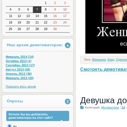
1
2
3
4
5
6
7
8
9
10
11
12
13
14
15
16
17
18
19
20
21
22
23
24
25
26
27
28
29
30
Наш архив демотиваторов:
Февраль 2014 (14)
Теги:
Женщина
,
Клад
,
Однозн
Октябрь 2013 (1)
Сентябрь 2013 (17)
Смотреть демотивато
Август 2013 (26)
Апрель 2013 (36)
Февраль 2013 (20)
Показать весь архив
Девушка до
Опросы
Категория:
Мотиваторы
Хотели бы вы добавлять
демотиваторы на этот сайт?
Да