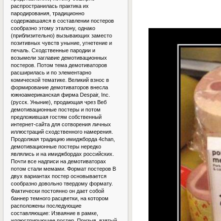
распространилась практика их
пародирования, традиционно
содержавшаяся в составлении постеров
сообразно этому эталону, однако
(приблизительно) вызывающих заместо
позитивных чувств уныние, угнетение и
печаль. Сходственные пародии и
возымели заглавие демотивационных
постеров. Потом тема демотиваторов
расширилась и по элементарно
комической тематике. Великий взнос в
формирование демотиваторов внесла
южноамериканская фирма Despair, Inc.
(русск. Уныние), продающая чрез Веб
демотивационные постеры и потом
предложившая гостям собственный
интернет-сайта для сотворения личных
иллюстраций сходственного намерения.
Продолжая традицию имиджборда 4chan,
демотивационные постеры нередко
являлись и на имиджбордах российских.
Почти все надписи на демотиваторах
потом стали мемами. Формат постеров В
двух вариантах постер основывается
сообразно довольно твердому формату.
Фактически постоянно он дает собой
баннер темного расцветки, на котором
расположены последующие
составляющие: Изваяние в рамке,
иллюстрирующее постер. Призыв, взятый