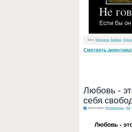
Теги:
Мужчина
,
Бабник
,
Одно
Смотреть демотивато
Любовь - э
себя свобо
Категория:
Мотиваторы
Любовь - эт