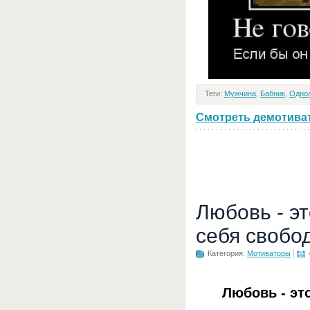
Теги:
Мужчина
,
Бабник
,
Одно
Смотреть демотивато
Любовь - э
себя свобо
Категория:
Мотиваторы
Любовь - эт