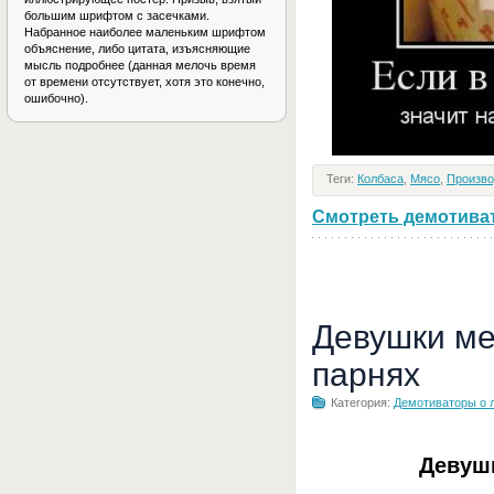
большим шрифтом с засечками.
Набранное наиболее маленьким шрифтом
объяснение, либо цитата, изъясняющие
мысль подробнее (данная мелочь время
от времени отсутствует, хотя это конечно,
ошибочно).
Теги:
Колбаса
,
Мясо
,
Произво
Смотреть демотивато
Девушки ме
парнях
Категория:
Демотиваторы о 
Девуш