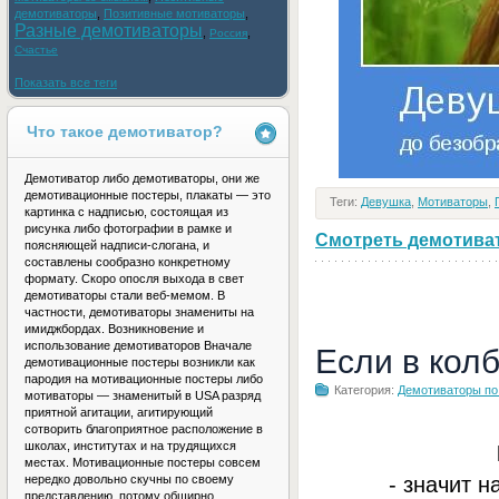
демотиваторы
,
Позитивные мотиваторы
,
Разные демотиваторы
,
,
Россия
Счастье
Показать все теги
Что такое демотиватор?
Демотиватор либо демотиваторы, они же
демотивационные постеры, плакаты — это
Теги:
Девушка
,
Мотиваторы
,
картинка с надписью, состоящая из
рисунка либо фотографии в рамке и
Смотреть демотивато
поясняющей надписи-слогана, и
составлены сообразно конкретному
формату. Скоро опосля выхода в свет
демотиваторы стали веб-мемом. В
частности, демотиваторы знамениты на
имиджбордах. Возникновение и
использование демотиваторов Вначале
Если в кол
демотивационные постеры возникли как
пародия на мотивационные постеры либо
Категория:
Демотиваторы по
мотиваторы — знаменитый в USA разряд
приятной агитации, агитирующий
сотворить благоприятное расположение в
школах, институтах и на трудящихся
местах. Мотивационные постеры совсем
- значит н
нередко довольно скучны по своему
представлению, потому обширно