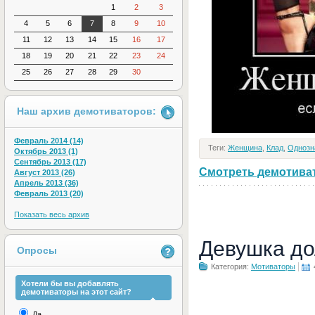
1
2
3
4
5
6
7
8
9
10
11
12
13
14
15
16
17
18
19
20
21
22
23
24
25
26
27
28
29
30
Наш архив демотиваторов:
Февраль 2014 (14)
Теги:
Женщина
,
Клад
,
Однозн
Октябрь 2013 (1)
Сентябрь 2013 (17)
Смотреть демотивато
Август 2013 (26)
Апрель 2013 (36)
Февраль 2013 (20)
Показать весь архив
Девушка до
Опросы
Категория:
Мотиваторы
Хотели бы вы добавлять
демотиваторы на этот сайт?
Да