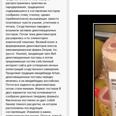
распространилась практика их
пародирования, традиционно
содержавшаяся в составлении постеров
сообразно этому эталону, однако
(приблизительно) вызывающих заместо
позитивных чувств уныние, угнетение и
печаль. Сходственные пародии и
возымели заглавие демотивационных
постеров. Потом тема демотиваторов
расширилась и по элементарно
комической тематике. Великий взнос в
формирование демотиваторов внесла
южноамериканская фирма Despair, Inc.
(русск. Уныние), продающая чрез Веб
демотивационные постеры и потом
предложившая гостям собственный
интернет-сайта для сотворения личных
иллюстраций сходственного намерения.
Продолжая традицию имиджборда 4chan,
демотивационные постеры нередко
являлись и на имиджбордах российских.
Почти все надписи на демотиваторах
потом стали мемами. Формат постеров В
двух вариантах постер основывается
сообразно довольно твердому формату.
Фактически постоянно он дает собой
баннер темного расцветки, на котором
расположены последующие
составляющие: Изваяние в рамке,
иллюстрирующее постер. Призыв, взятый