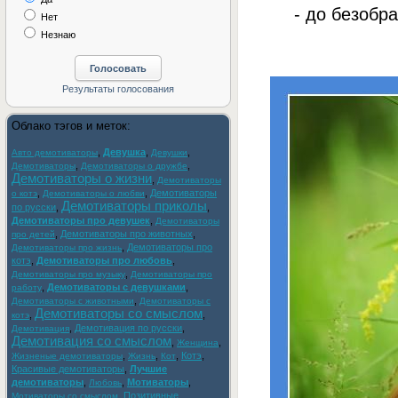
- до безобра
Нет
Незнаю
Облако тэгов и меток:
,
Девушка
,
,
Авто демотиваторы
Девушки
,
,
Демотиваторы
Демотиваторы о дружбе
Демотиваторы о жизни
,
Демотиваторы
,
,
Демотиваторы
о котэ
Демотиваторы о любви
Демотиваторы приколы
по русски
,
,
Демотиваторы про девушек
,
Демотиваторы
,
Демотиваторы про животных
,
про детей
,
Демотиваторы про
Демотиваторы про жизнь
котэ
,
Демотиваторы про любовь
,
,
Демотиваторы про музыку
Демотиваторы про
,
Демотиваторы с девушками
,
работу
,
Демотиваторы с животными
Демотиваторы с
Демотиваторы со смыслом
,
,
котэ
,
Демотивация по русски
,
Демотивация
Демотивация со смыслом
,
,
Женщина
,
,
,
Котэ
,
Жизненые демотиваторы
Жизнь
Кот
Красивые демотиваторы
,
Лучшие
демотиваторы
,
,
Мотиваторы
,
Любовь
,
Позитивные
Мотиваторы со смыслом