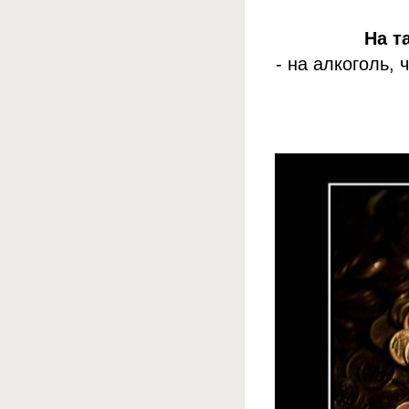
На т
- на алкоголь,