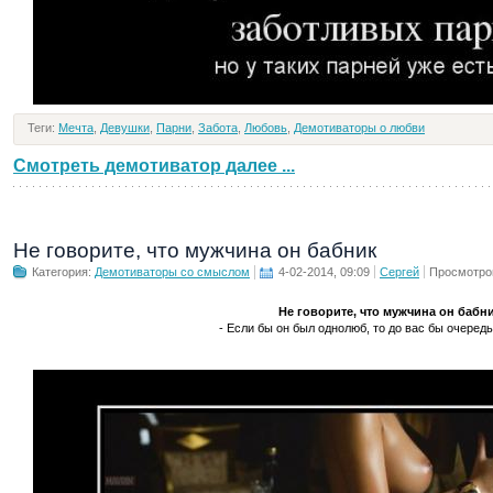
Теги:
Мечта
,
Девушки
,
Парни
,
Забота
,
Любовь
,
Демотиваторы о любви
Смотреть демотиватор далее ...
Не говорите, что мужчина он бабник
Категория:
Демотиваторы со смыслом
4-02-2014, 09:09
Сергей
Просмотро
Не говорите, что мужчина он бабн
- Если бы он был однолюб, то до вас бы очередь 