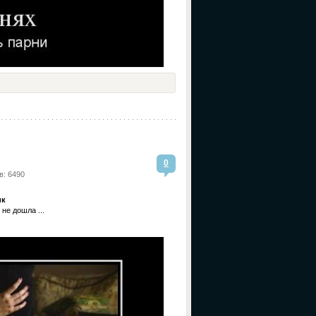
0
в: 6490
ик
не дошла ...