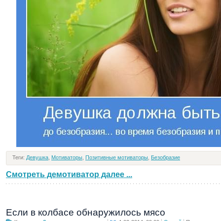
Теги:
Девушка
,
Мотиваторы
,
Позитивные мотиваторы
,
Безобразие
Смотреть демотиватор далее ...
Если в колбасе обнаружилось мясо