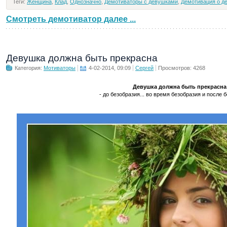
Теги:
Женщина
,
Клад
,
Однозначно
,
Демотиваторы с девушками
,
Демотивация о д
Смотреть демотиватор далее ...
Девушка должна быть прекрасна
Категория:
Мотиваторы
4-02-2014, 09:09
Сергей
Просмотров: 4268
Девушка должна быть прекрасна
- до безобразия... во время безобразия и после бе