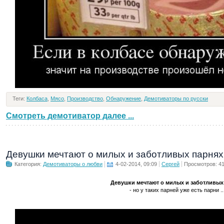
Теги:
Колбаса
,
Мясо
,
Производство
,
Обнаружение
,
Демотиваторы по русски
Смотреть демотиватор далее ...
Девушки мечтают о милых и заботливых парнях
Категория:
Демотиваторы о любви
4-02-2014, 09:09
Сергей
Просмотров: 4
Девушки мечтают о милых и заботливых
- но у таких парней уже есть парни ..