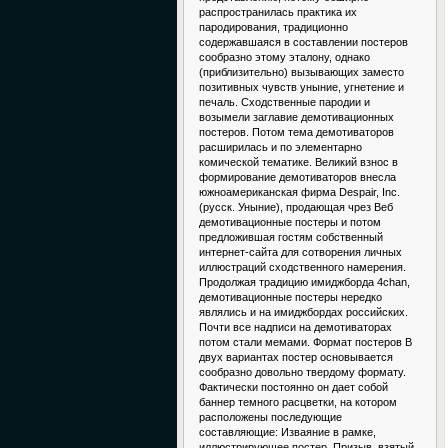
распространилась практика их
пародирования, традиционно
содержавшаяся в составлении постеров
сообразно этому эталону, однако
(приблизительно) вызывающих заместо
позитивных чувств уныние, угнетение и
печаль. Сходственные пародии и
возымели заглавие демотивационных
постеров. Потом тема демотиваторов
расширилась и по элементарно
комической тематике. Великий взнос в
формирование демотиваторов внесла
южноамериканская фирма Despair, Inc.
(русск. Уныние), продающая чрез Веб
демотивационные постеры и потом
предложившая гостям собственный
интернет-сайта для сотворения личных
иллюстраций сходственного намерения.
Продолжая традицию имиджборда 4chan,
демотивационные постеры нередко
являлись и на имиджбордах российских.
Почти все надписи на демотиваторах
потом стали мемами. Формат постеров В
двух вариантах постер основывается
сообразно довольно твердому формату.
Фактически постоянно он дает собой
баннер темного расцветки, на котором
расположены последующие
составляющие: Изваяние в рамке,
иллюстрирующее постер. Призыв, взятый