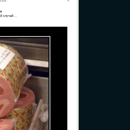
4304
со
 случай ...