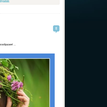
евушках
0
зобразия! ...