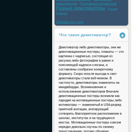
демотиваторы
,
Позитивные мотиваторы
,
Разные демотиваторы
,
,
Россия
Счастье
Показать все теги
Что такое демотиватор?
Демотиватор либо демотиваторы, они же
демотивационные постеры, плакаты — это
картинка с надписью, состоящая из
рисунка либо фотографии в рамке и
поясняющей надписи-слогана, и
составлены сообразно конкретному
формату. Скоро опосля выхода в свет
демотиваторы стали веб-мемом. В
частности, демотиваторы знамениты на
имиджбордах. Возникновение и
использование демотиваторов Вначале
демотивационные постеры возникли как
пародия на мотивационные постеры либо
мотиваторы — знаменитый в USA разряд
приятной агитации, агитирующий
сотворить благоприятное расположение в
школах, институтах и на трудящихся
местах. Мотивационные постеры совсем
нередко довольно скучны по своему
представлению, потому обширно