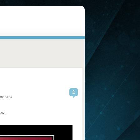
0
в: 8164
л?...