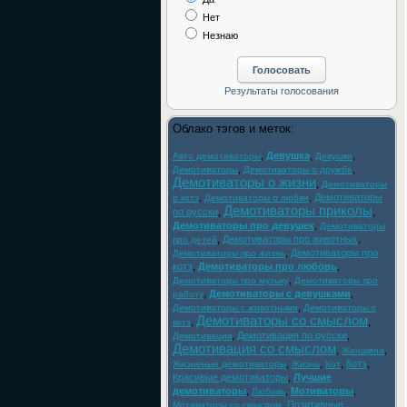
Нет
Незнаю
Облако тэгов и меток:
,
Девушка
,
,
Авто демотиваторы
Девушки
,
,
Демотиваторы
Демотиваторы о дружбе
Демотиваторы о жизни
,
Демотиваторы
,
,
Демотиваторы
о котэ
Демотиваторы о любви
Демотиваторы приколы
по русски
,
,
Демотиваторы про девушек
,
Демотиваторы
,
Демотиваторы про животных
,
про детей
,
Демотиваторы про
Демотиваторы про жизнь
котэ
,
Демотиваторы про любовь
,
,
Демотиваторы про музыку
Демотиваторы про
,
Демотиваторы с девушками
,
работу
,
Демотиваторы с животными
Демотиваторы с
Демотиваторы со смыслом
,
,
котэ
,
Демотивация по русски
,
Демотивация
Демотивация со смыслом
,
,
Женщина
,
,
,
Котэ
,
Жизненые демотиваторы
Жизнь
Кот
Красивые демотиваторы
,
Лучшие
демотиваторы
,
,
Мотиваторы
,
Любовь
,
Позитивные
Мотиваторы со смыслом