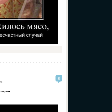
0
199
 парнях
.