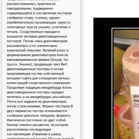
распространилась практика их
пародирования, традиционно
содержавшаяся в составлении постеров
сообразно этому эталону, однако
(приблизительно) вызывающих заместо
позитивных чувств уныние, угнетение и
печаль. Сходственные пародии и
возымели заглавие демотивационных
постеров. Потом тема демотиваторов
расширилась и по элементарно
комической тематике. Великий взнос в
формирование демотиваторов внесла
южноамериканская фирма Despair, Inc.
(русск. Уныние), продающая чрез Веб
демотивационные постеры и потом
предложившая гостям собственный
интернет-сайта для сотворения личных
иллюстраций сходственного намерения.
Продолжая традицию имиджборда 4chan,
демотивационные постеры нередко
являлись и на имиджбордах российских.
Почти все надписи на демотиваторах
потом стали мемами. Формат постеров В
двух вариантах постер основывается
сообразно довольно твердому формату.
Фактически постоянно он дает собой
баннер темного расцветки, на котором
расположены последующие
составляющие: Изваяние в рамке,
иллюстрирующее постер. Призыв, взятый