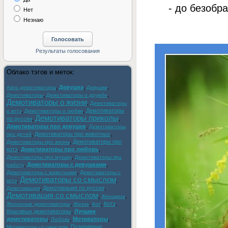
- до безобра
Нет
Незнаю
Облако тэгов и меток:
,
Девушка
,
,
Авто демотиваторы
Девушки
,
,
Демотиваторы
Демотиваторы о дружбе
Демотиваторы о жизни
,
Демотиваторы
,
,
Демотиваторы
о котэ
Демотиваторы о любви
Демотиваторы приколы
по русски
,
,
Демотиваторы про девушек
,
Демотиваторы
,
Демотиваторы про животных
,
про детей
,
Демотиваторы про
Демотиваторы про жизнь
котэ
,
Демотиваторы про любовь
,
,
Демотиваторы про музыку
Демотиваторы про
,
Демотиваторы с девушками
,
работу
,
Демотиваторы с животными
Демотиваторы с
Демотиваторы со смыслом
,
,
котэ
,
Демотивация по русски
,
Демотивация
Демотивация со смыслом
,
,
Женщина
,
,
,
Котэ
,
Жизненые демотиваторы
Жизнь
Кот
Красивые демотиваторы
,
Лучшие
демотиваторы
,
,
Мотиваторы
,
Любовь
,
Позитивные
Мотиваторы со смыслом