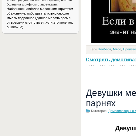
большим шрифтом с засечками.
Набранное наиболее маленьким шрифтом
объяснение, либо цитата, изъясняющие
мысль подробнее (данная мелочь время
от времени отсутствует, хотя это конечно,
ошибочно).
Теги:
Колбаса
,
Мясо
,
Произво
Смотреть демотивато
Девушки ме
парнях
Категория:
Демотиваторы о 
Девуш