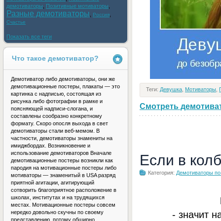
демотиваторы
,
Позитивные мотиваторы
,
Разные демотиваторы
,
,
Россия
Счастье
Показать все теги
Что такое демотиватор?
Демотиватор либо демотиваторы, они же
демотивационные постеры, плакаты — это
Теги:
Девушка
,
Мотиваторы
,
картинка с надписью, состоящая из
рисунка либо фотографии в рамке и
Смотреть демотивато
поясняющей надписи-слогана, и
составлены сообразно конкретному
формату. Скоро опосля выхода в свет
демотиваторы стали веб-мемом. В
частности, демотиваторы знамениты на
имиджбордах. Возникновение и
использование демотиваторов Вначале
Если в кол
демотивационные постеры возникли как
пародия на мотивационные постеры либо
Категория:
Демотиваторы по
мотиваторы — знаменитый в USA разряд
приятной агитации, агитирующий
сотворить благоприятное расположение в
школах, институтах и на трудящихся
местах. Мотивационные постеры совсем
- значит н
нередко довольно скучны по своему
представлению, потому обширно