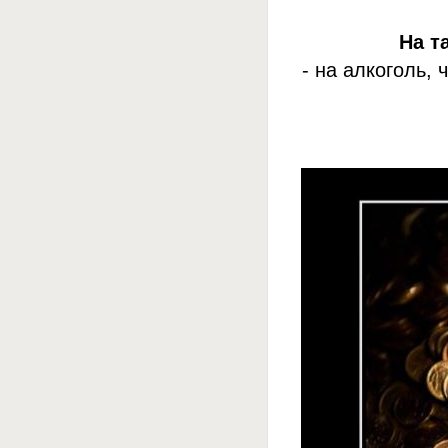
На т
- на алкоголь,