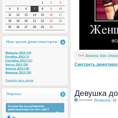
1
2
3
4
5
6
7
8
9
10
11
12
13
14
15
16
17
18
19
20
21
22
23
24
25
26
27
28
29
30
Наш архив демотиваторов:
Февраль 2014 (14)
Теги:
Женщина
,
Клад
,
Однозн
Октябрь 2013 (1)
Сентябрь 2013 (17)
Смотреть демотивато
Август 2013 (26)
Апрель 2013 (36)
Февраль 2013 (20)
Показать весь архив
Девушка до
Опросы
Категория:
Мотиваторы
Хотели бы вы добавлять
демотиваторы на этот сайт?
Да