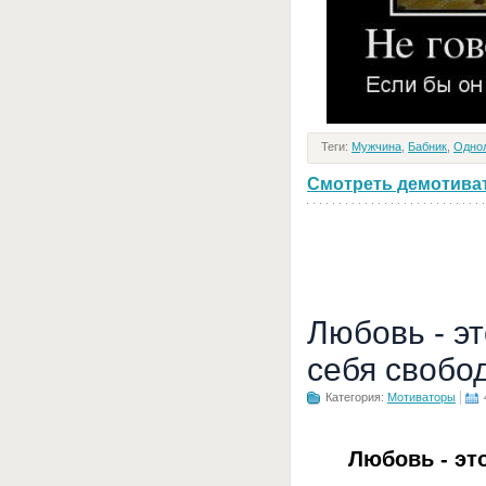
Теги:
Мужчина
,
Бабник
,
Одно
Смотреть демотивато
Любовь - э
себя свобо
Категория:
Мотиваторы
Любовь - эт