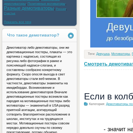
демотиваторы
,
Позитивные мотиваторы
,
Разные демотиваторы
,
,
Россия
Счастье
Показать все теги
Что такое демотиватор?
Демотиватор либо демотиваторы, они же
демотивационные постеры, плакаты — это
Теги:
Девушка
,
Мотиваторы
,
картинка с надписью, состоящая из
рисунка либо фотографии в рамке и
Смотреть демотивато
поясняющей надписи-слогана, и
составлены сообразно конкретному
формату. Скоро опосля выхода в свет
демотиваторы стали веб-мемом. В
частности, демотиваторы знамениты на
имиджбордах. Возникновение и
использование демотиваторов Вначале
Если в кол
демотивационные постеры возникли как
пародия на мотивационные постеры либо
Категория:
Демотиваторы по
мотиваторы — знаменитый в USA разряд
приятной агитации, агитирующий
сотворить благоприятное расположение в
школах, институтах и на трудящихся
местах. Мотивационные постеры совсем
- значит н
нередко довольно скучны по своему
представлению, потому обширно