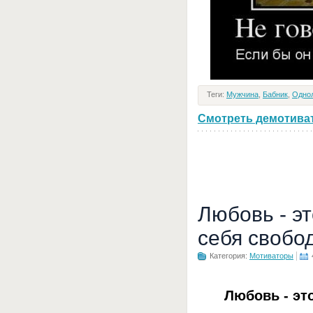
Теги:
Мужчина
,
Бабник
,
Одно
Смотреть демотивато
Любовь - э
себя свобо
Категория:
Мотиваторы
Любовь - эт