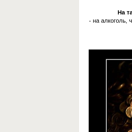
На т
- на алкоголь,