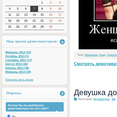
1
2
3
4
5
6
7
8
9
10
11
12
13
14
15
16
17
18
19
20
21
22
23
24
25
26
27
28
29
30
Наш архив демотиваторов:
Февраль 2014 (14)
Теги:
Женщина
,
Клад
,
Однозн
Октябрь 2013 (1)
Сентябрь 2013 (17)
Смотреть демотивато
Август 2013 (26)
Апрель 2013 (36)
Февраль 2013 (20)
Показать весь архив
Девушка до
Опросы
Категория:
Мотиваторы
Хотели бы вы добавлять
демотиваторы на этот сайт?
Да