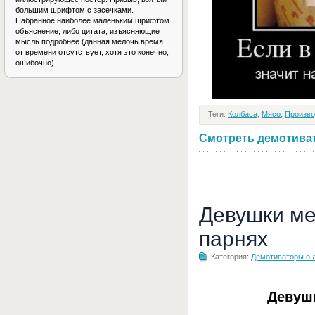
большим шрифтом с засечками.
Набранное наиболее маленьким шрифтом
объяснение, либо цитата, изъясняющие
мысль подробнее (данная мелочь время
от времени отсутствует, хотя это конечно,
ошибочно).
Теги:
Колбаса
,
Мясо
,
Произво
Смотреть демотивато
Девушки ме
парнях
Категория:
Демотиваторы о 
Девуш