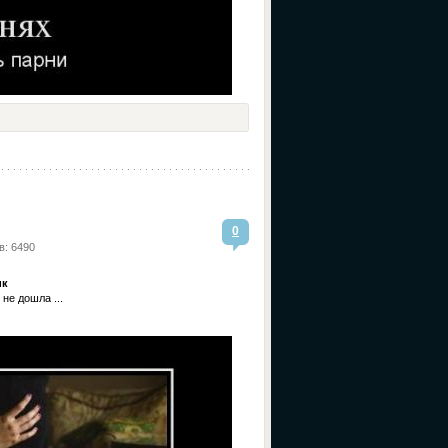
0
в: 6490
ик
не дошла ...