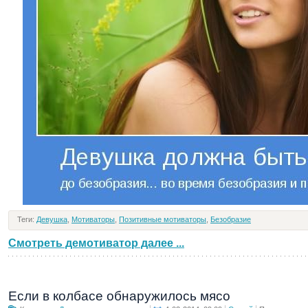
Теги:
Девушка
,
Мотиваторы
,
Позитивные мотиваторы
,
Безобразие
Смотреть демотиватор далее ...
Если в колбасе обнаружилось мясо