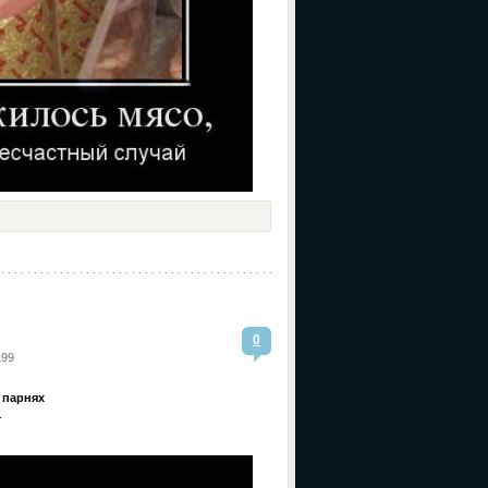
0
199
 парнях
.