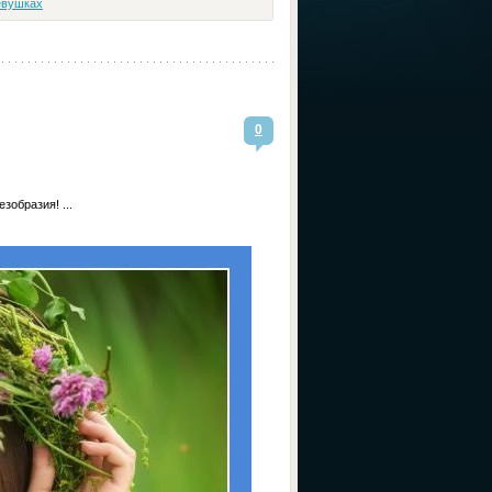
евушках
0
зобразия! ...