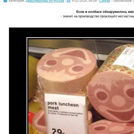
Категория:
Демотиваторы по русски
4-02-2014, 09:09
Сергей
Просмотров: 
Если в колбасе обнаружилось мя
- значит на производстве произошёл несчастный