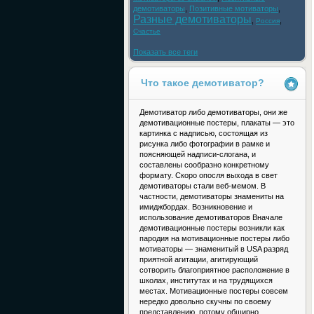
демотиваторы
,
Позитивные мотиваторы
,
Разные демотиваторы
,
,
Россия
Счастье
Показать все теги
Что такое демотиватор?
Демотиватор либо демотиваторы, они же
демотивационные постеры, плакаты — это
картинка с надписью, состоящая из
рисунка либо фотографии в рамке и
поясняющей надписи-слогана, и
составлены сообразно конкретному
формату. Скоро опосля выхода в свет
демотиваторы стали веб-мемом. В
частности, демотиваторы знамениты на
имиджбордах. Возникновение и
использование демотиваторов Вначале
демотивационные постеры возникли как
пародия на мотивационные постеры либо
мотиваторы — знаменитый в USA разряд
приятной агитации, агитирующий
сотворить благоприятное расположение в
школах, институтах и на трудящихся
местах. Мотивационные постеры совсем
нередко довольно скучны по своему
представлению, потому обширно