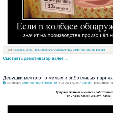
Теги:
Колбаса
,
Мясо
,
Производство
,
Обнаружение
,
Демотиваторы по русски
Смотреть демотиватор далее ...
Девушки мечтают о милых и заботливых парнях
Категория:
Демотиваторы о любви
4-02-2014, 09:09
Сергей
Просмотров: 4
Девушки мечтают о милых и заботливых
- но у таких парней уже есть парни ..