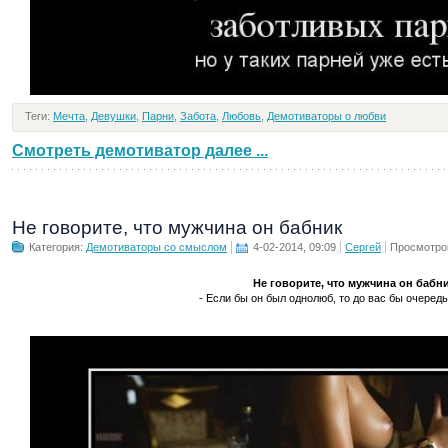
Теги:
Мечта
,
Девушки
,
Парни
,
Забота
,
Любовь
,
Демотиваторы о любви
Смотреть демотиватор далее ...
Не говорите, что мужчина он бабник
Категория:
Демотиваторы со смыслом
4-02-2014, 09:09
Сергей
Просмотро
Не говорите, что мужчина он бабн
- Если бы он был однолюб, то до вас бы очередь 