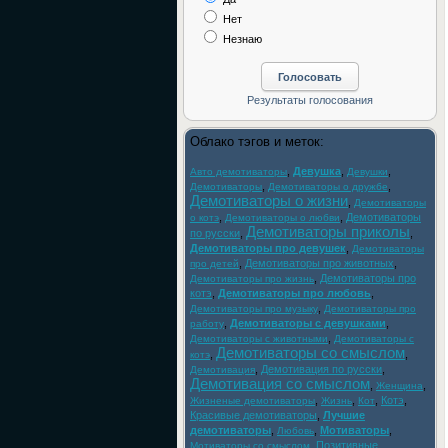
Нет
Незнаю
Облако тэгов и меток:
,
Девушка
,
,
Авто демотиваторы
Девушки
,
,
Демотиваторы
Демотиваторы о дружбе
Демотиваторы о жизни
,
Демотиваторы
,
,
Демотиваторы
о котэ
Демотиваторы о любви
Демотиваторы приколы
по русски
,
,
Демотиваторы про девушек
,
Демотиваторы
,
Демотиваторы про животных
,
про детей
,
Демотиваторы про
Демотиваторы про жизнь
котэ
,
Демотиваторы про любовь
,
,
Демотиваторы про музыку
Демотиваторы про
,
Демотиваторы с девушками
,
работу
,
Демотиваторы с животными
Демотиваторы с
Демотиваторы со смыслом
,
,
котэ
,
Демотивация по русски
,
Демотивация
Демотивация со смыслом
,
,
Женщина
,
,
,
Котэ
,
Жизненые демотиваторы
Жизнь
Кот
Красивые демотиваторы
,
Лучшие
демотиваторы
,
,
Мотиваторы
,
Любовь
,
Позитивные
Мотиваторы со смыслом