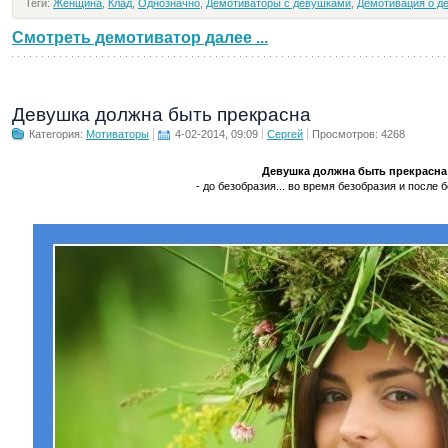
Теги:
Женщина
,
Клад
,
Однозначно
,
Демотиваторы с девушками
,
Демотивация о д
Смотреть демотиватор далее ...
Девушка должна быть прекрасна
Категория:
Мотиваторы
4-02-2014, 09:09
Сергей
Просмотров: 4268
Девушка должна быть прекрасна
- до безобразия... во время безобразия и после бе