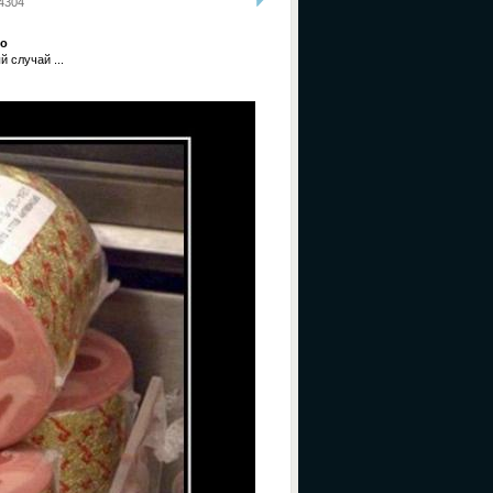
4304
со
 случай ...