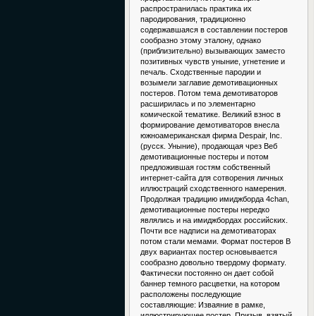
распространилась практика их
пародирования, традиционно
содержавшаяся в составлении постеров
сообразно этому эталону, однако
(приблизительно) вызывающих заместо
позитивных чувств уныние, угнетение и
печаль. Сходственные пародии и
возымели заглавие демотивационных
постеров. Потом тема демотиваторов
расширилась и по элементарно
комической тематике. Великий взнос в
формирование демотиваторов внесла
южноамериканская фирма Despair, Inc.
(русск. Уныние), продающая чрез Веб
демотивационные постеры и потом
предложившая гостям собственный
интернет-сайта для сотворения личных
иллюстраций сходственного намерения.
Продолжая традицию имиджборда 4chan,
демотивационные постеры нередко
являлись и на имиджбордах российских.
Почти все надписи на демотиваторах
потом стали мемами. Формат постеров В
двух вариантах постер основывается
сообразно довольно твердому формату.
Фактически постоянно он дает собой
баннер темного расцветки, на котором
расположены последующие
составляющие: Изваяние в рамке,
иллюстрирующее постер. Призыв, взятый