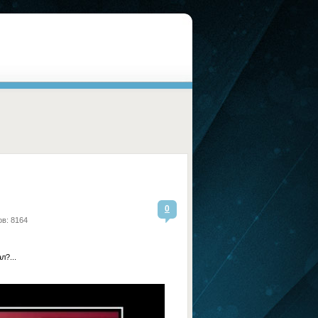
0
в: 8164
л?...