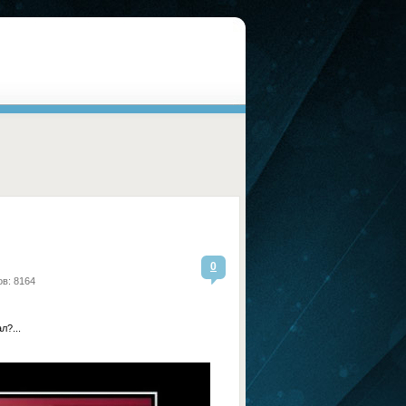
0
в: 8164
л?...