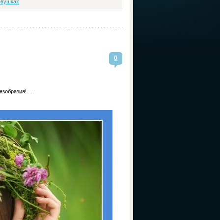
евушках
0
зобразия! ...