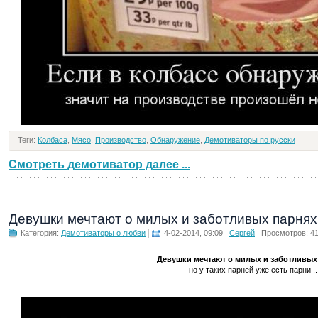
Теги:
Колбаса
,
Мясо
,
Производство
,
Обнаружение
,
Демотиваторы по русски
Смотреть демотиватор далее ...
Девушки мечтают о милых и заботливых парнях
Категория:
Демотиваторы о любви
4-02-2014, 09:09
Сергей
Просмотров: 4
Девушки мечтают о милых и заботливых
- но у таких парней уже есть парни ..