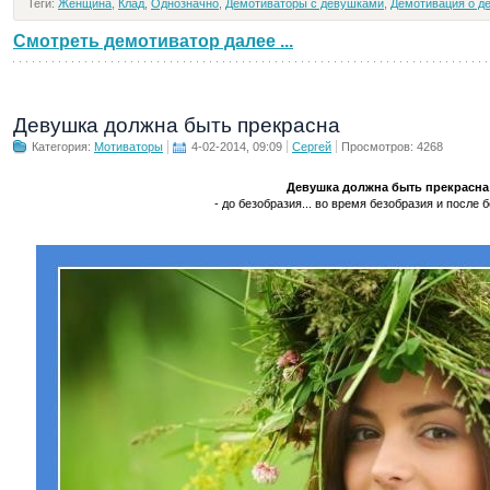
Теги:
Женщина
,
Клад
,
Однозначно
,
Демотиваторы с девушками
,
Демотивация о д
Смотреть демотиватор далее ...
Девушка должна быть прекрасна
Категория:
Мотиваторы
4-02-2014, 09:09
Сергей
Просмотров: 4268
Девушка должна быть прекрасна
- до безобразия... во время безобразия и после бе