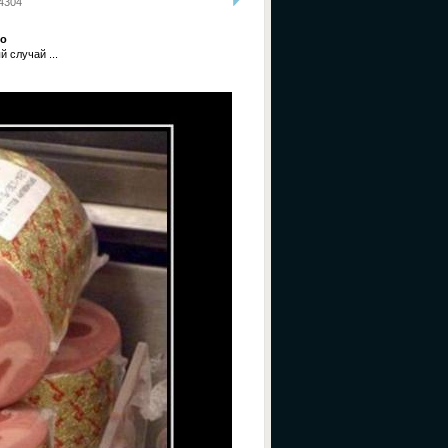
4304
со
 случай ...