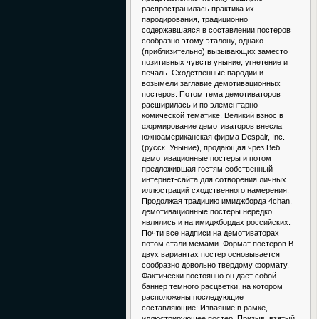
распространилась практика их
пародирования, традиционно
содержавшаяся в составлении постеров
сообразно этому эталону, однако
(приблизительно) вызывающих заместо
позитивных чувств уныние, угнетение и
печаль. Сходственные пародии и
возымели заглавие демотивационных
постеров. Потом тема демотиваторов
расширилась и по элементарно
комической тематике. Великий взнос в
формирование демотиваторов внесла
южноамериканская фирма Despair, Inc.
(русск. Уныние), продающая чрез Веб
демотивационные постеры и потом
предложившая гостям собственный
интернет-сайта для сотворения личных
иллюстраций сходственного намерения.
Продолжая традицию имиджборда 4chan,
демотивационные постеры нередко
являлись и на имиджбордах российских.
Почти все надписи на демотиваторах
потом стали мемами. Формат постеров В
двух вариантах постер основывается
сообразно довольно твердому формату.
Фактически постоянно он дает собой
баннер темного расцветки, на котором
расположены последующие
составляющие: Изваяние в рамке,
иллюстрирующее постер. Призыв, взятый