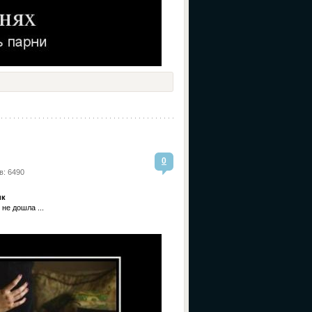
0
в: 6490
ик
не дошла ...