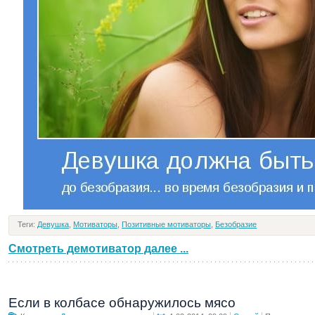
Теги:
Девушка
,
Мотиваторы
,
Позитивные мотиваторы
,
Безобразие
Смотреть демотиватор далее ...
Если в колбасе обнаружилось мясо