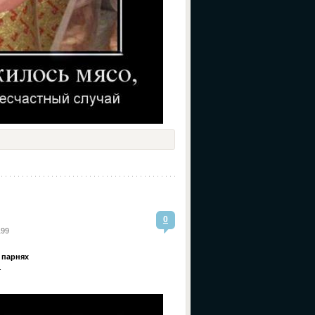
0
199
 парнях
.