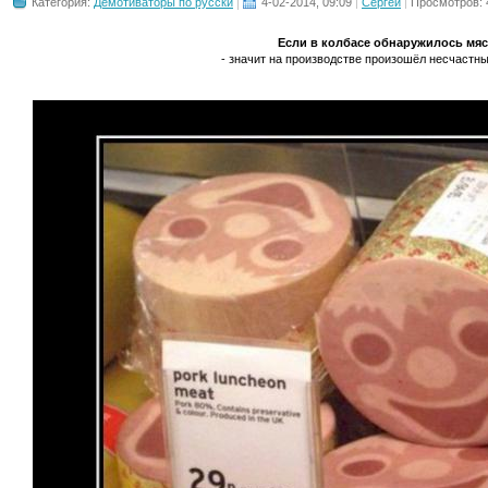
Категория:
Демотиваторы по русски
4-02-2014, 09:09
Сергей
Просмотров: 
Если в колбасе обнаружилось мя
- значит на производстве произошёл несчастный