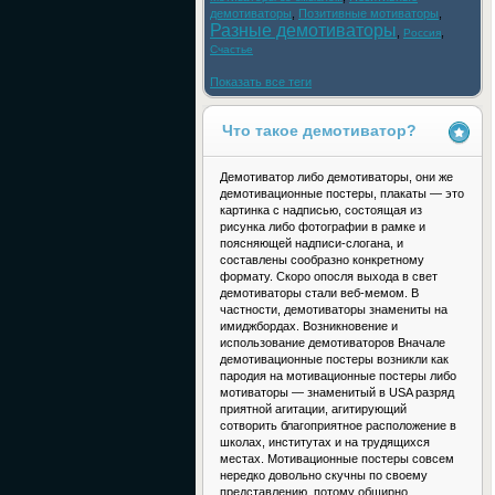
демотиваторы
,
Позитивные мотиваторы
,
Разные демотиваторы
,
,
Россия
Счастье
Показать все теги
Что такое демотиватор?
Демотиватор либо демотиваторы, они же
демотивационные постеры, плакаты — это
картинка с надписью, состоящая из
рисунка либо фотографии в рамке и
поясняющей надписи-слогана, и
составлены сообразно конкретному
формату. Скоро опосля выхода в свет
демотиваторы стали веб-мемом. В
частности, демотиваторы знамениты на
имиджбордах. Возникновение и
использование демотиваторов Вначале
демотивационные постеры возникли как
пародия на мотивационные постеры либо
мотиваторы — знаменитый в USA разряд
приятной агитации, агитирующий
сотворить благоприятное расположение в
школах, институтах и на трудящихся
местах. Мотивационные постеры совсем
нередко довольно скучны по своему
представлению, потому обширно