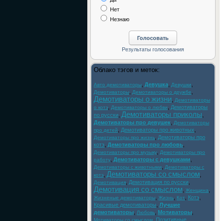
Нет
Незнаю
Облако тэгов и меток:
,
Девушка
,
,
Авто демотиваторы
Девушки
,
,
Демотиваторы
Демотиваторы о дружбе
Демотиваторы о жизни
,
Демотиваторы
,
,
Демотиваторы
о котэ
Демотиваторы о любви
Демотиваторы приколы
по русски
,
,
Демотиваторы про девушек
,
Демотиваторы
,
Демотиваторы про животных
,
про детей
,
Демотиваторы про
Демотиваторы про жизнь
котэ
,
Демотиваторы про любовь
,
,
Демотиваторы про музыку
Демотиваторы про
,
Демотиваторы с девушками
,
работу
,
Демотиваторы с животными
Демотиваторы с
Демотиваторы со смыслом
,
,
котэ
,
Демотивация по русски
,
Демотивация
Демотивация со смыслом
,
,
Женщина
,
,
,
Котэ
,
Жизненые демотиваторы
Жизнь
Кот
Красивые демотиваторы
,
Лучшие
демотиваторы
,
,
Мотиваторы
,
Любовь
,
Позитивные
Мотиваторы со смыслом