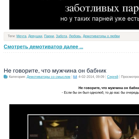
Теги:
Мечта
,
Девушки
,
Парни
,
Забота
,
Любовь
,
Демотиваторы о любви
Смотреть демотиватор далее ...
Не говорите, что мужчина он бабник
Категория:
Демотиваторы со смыслом
4-02-2014, 09:09
Сергей
Просмотро
Не говорите, что мужчина он бабн
- Если бы он был однолюб, то до вас бы очередь 