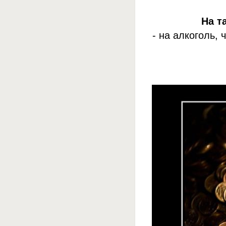
На т
- на алкоголь,