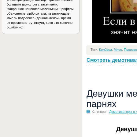
большим шрифтом с засечками.
Набранное наиболее маленьким шрифтом
объяснение, либо цитата, изъясняющие
мысль подробнее (данная мелочь время
от времени отсутствует, хотя это конечно,
ошибочно).
Теги:
Колбаса
,
Мясо
,
Произво
Смотреть демотивато
Девушки ме
парнях
Категория:
Демотиваторы о 
Девуш