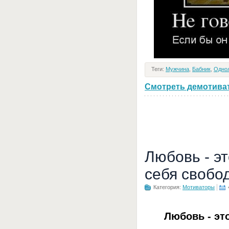
Теги:
Мужчина
,
Бабник
,
Одно
Смотреть демотивато
Любовь - э
себя свобо
Категория:
Мотиваторы
Любовь - эт