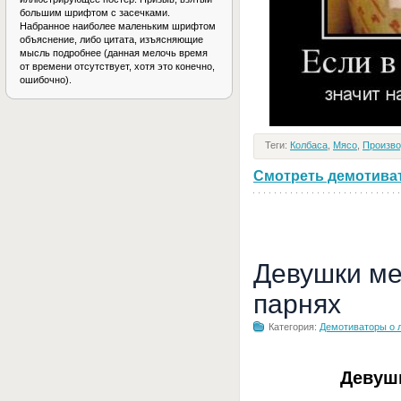
большим шрифтом с засечками.
Набранное наиболее маленьким шрифтом
объяснение, либо цитата, изъясняющие
мысль подробнее (данная мелочь время
от времени отсутствует, хотя это конечно,
ошибочно).
Теги:
Колбаса
,
Мясо
,
Произво
Смотреть демотивато
Девушки ме
парнях
Категория:
Демотиваторы о 
Девуш