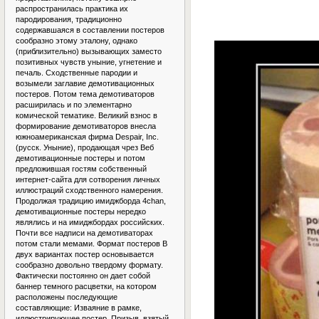
распространилась практика их
пародирования, традиционно
содержавшаяся в составлении постеров
сообразно этому эталону, однако
(приблизительно) вызывающих заместо
позитивных чувств уныние, угнетение и
печаль. Сходственные пародии и
возымели заглавие демотивационных
постеров. Потом тема демотиваторов
расширилась и по элементарно
комической тематике. Великий взнос в
формирование демотиваторов внесла
южноамериканская фирма Despair, Inc.
(русск. Уныние), продающая чрез Веб
демотивационные постеры и потом
предложившая гостям собственный
интернет-сайта для сотворения личных
иллюстраций сходственного намерения.
Продолжая традицию имиджборда 4chan,
демотивационные постеры нередко
являлись и на имиджбордах российских.
Почти все надписи на демотиваторах
потом стали мемами. Формат постеров В
двух вариантах постер основывается
сообразно довольно твердому формату.
Фактически постоянно он дает собой
баннер темного расцветки, на котором
расположены последующие
составляющие: Изваяние в рамке,
иллюстрирующее постер. Призыв, взятый