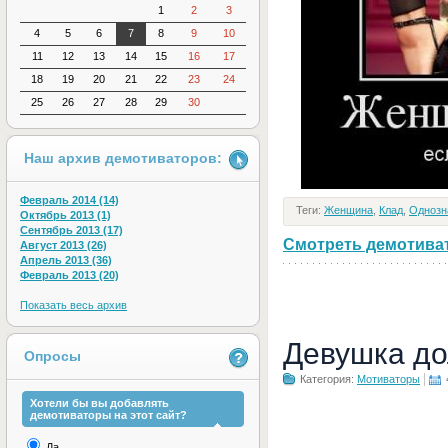
1
2
3
4
5
6
7
8
9
10
11
12
13
14
15
16
17
18
19
20
21
22
23
24
25
26
27
28
29
30
Наш архив демотиваторов:
Февраль 2014 (14)
Теги:
Женщина
,
Клад
,
Однозн
Октябрь 2013 (1)
Сентябрь 2013 (17)
Смотреть демотивато
Август 2013 (26)
Апрель 2013 (36)
Февраль 2013 (20)
Показать весь архив
Девушка до
Опросы
Категория:
Мотиваторы
Хотели бы вы добавлять
демотиваторы на этот сайт?
Да