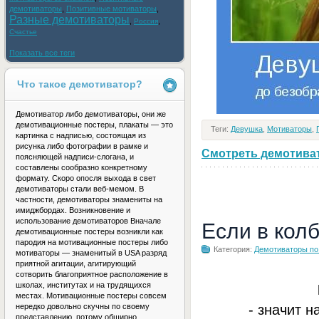
демотиваторы
,
Позитивные мотиваторы
,
Разные демотиваторы
,
,
Россия
Счастье
Показать все теги
Что такое демотиватор?
Демотиватор либо демотиваторы, они же
демотивационные постеры, плакаты — это
Теги:
Девушка
,
Мотиваторы
,
картинка с надписью, состоящая из
рисунка либо фотографии в рамке и
Смотреть демотивато
поясняющей надписи-слогана, и
составлены сообразно конкретному
формату. Скоро опосля выхода в свет
демотиваторы стали веб-мемом. В
частности, демотиваторы знамениты на
имиджбордах. Возникновение и
использование демотиваторов Вначале
Если в кол
демотивационные постеры возникли как
пародия на мотивационные постеры либо
Категория:
Демотиваторы по
мотиваторы — знаменитый в USA разряд
приятной агитации, агитирующий
сотворить благоприятное расположение в
школах, институтах и на трудящихся
местах. Мотивационные постеры совсем
- значит н
нередко довольно скучны по своему
представлению, потому обширно