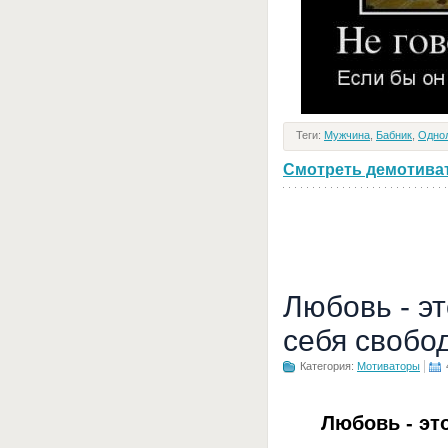
Теги:
Мужчина
,
Бабник
,
Одно
Смотреть демотивато
Любовь - э
себя свобо
Категория:
Мотиваторы
Любовь - эт