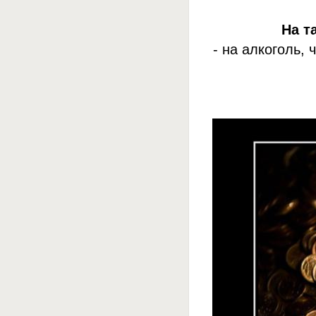
На т
- на алкоголь,