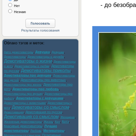
- до безобра
Нет
Незнаю
Облако тэгов и меток:
,
Девушка
,
,
Авто демотиваторы
Девушки
,
,
Демотиваторы
Демотиваторы о дружбе
Демотиваторы о жизни
,
Демотиваторы
,
,
Демотиваторы
о котэ
Демотиваторы о любви
Демотиваторы приколы
по русски
,
,
Демотиваторы про девушек
,
Демотиваторы
,
Демотиваторы про животных
,
про детей
,
Демотиваторы про
Демотиваторы про жизнь
котэ
,
Демотиваторы про любовь
,
,
Демотиваторы про музыку
Демотиваторы про
,
Демотиваторы с девушками
,
работу
,
Демотиваторы с животными
Демотиваторы с
Демотиваторы со смыслом
,
,
котэ
,
Демотивация по русски
,
Демотивация
Демотивация со смыслом
,
,
Женщина
,
,
,
Котэ
,
Жизненые демотиваторы
Жизнь
Кот
Красивые демотиваторы
,
Лучшие
демотиваторы
,
,
Мотиваторы
,
Любовь
,
Позитивные
Мотиваторы со смыслом