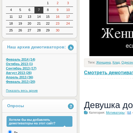
1
2
3
4
5
6
7
8
9
10
11
12
13
14
15
16
17
18
19
20
21
22
23
24
25
26
27
28
29
30
Наш архив демотиваторов:
Февраль 2014 (14)
Теги:
Женщина
,
Клад
,
Однозн
Октябрь 2013 (1)
Сентябрь 2013 (17)
Смотреть демотивато
Август 2013 (26)
Апрель 2013 (36)
Февраль 2013 (20)
Показать весь архив
Девушка до
Опросы
Категория:
Мотиваторы
Хотели бы вы добавлять
демотиваторы на этот сайт?
Да