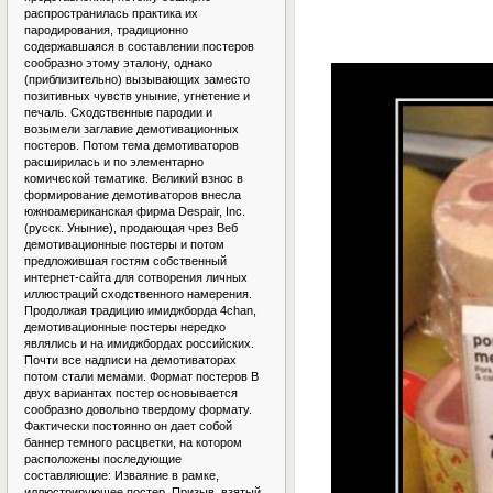
распространилась практика их
пародирования, традиционно
содержавшаяся в составлении постеров
сообразно этому эталону, однако
(приблизительно) вызывающих заместо
позитивных чувств уныние, угнетение и
печаль. Сходственные пародии и
возымели заглавие демотивационных
постеров. Потом тема демотиваторов
расширилась и по элементарно
комической тематике. Великий взнос в
формирование демотиваторов внесла
южноамериканская фирма Despair, Inc.
(русск. Уныние), продающая чрез Веб
демотивационные постеры и потом
предложившая гостям собственный
интернет-сайта для сотворения личных
иллюстраций сходственного намерения.
Продолжая традицию имиджборда 4chan,
демотивационные постеры нередко
являлись и на имиджбордах российских.
Почти все надписи на демотиваторах
потом стали мемами. Формат постеров В
двух вариантах постер основывается
сообразно довольно твердому формату.
Фактически постоянно он дает собой
баннер темного расцветки, на котором
расположены последующие
составляющие: Изваяние в рамке,
иллюстрирующее постер. Призыв, взятый