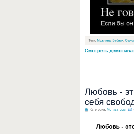
Теги:
Мужчина
,
Бабник
,
Одно
Смотреть демотивато
Любовь - э
себя свобо
Категория:
Мотиваторы
Любовь - эт