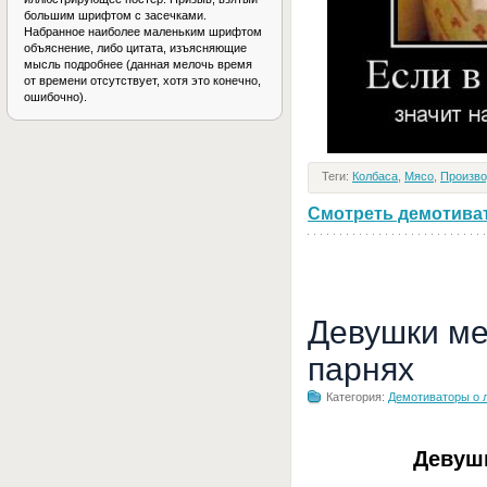
большим шрифтом с засечками.
Набранное наиболее маленьким шрифтом
объяснение, либо цитата, изъясняющие
мысль подробнее (данная мелочь время
от времени отсутствует, хотя это конечно,
ошибочно).
Теги:
Колбаса
,
Мясо
,
Произво
Смотреть демотивато
Девушки ме
парнях
Категория:
Демотиваторы о 
Девуш