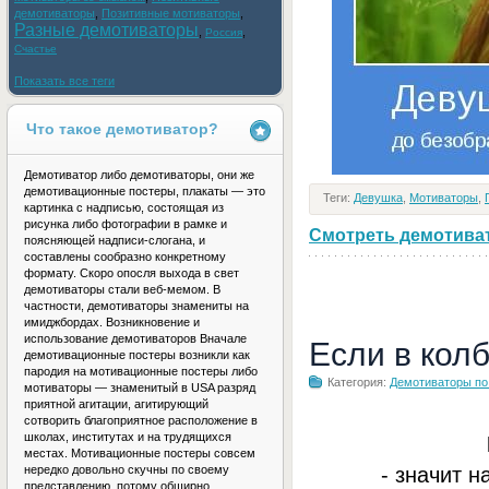
демотиваторы
,
Позитивные мотиваторы
,
Разные демотиваторы
,
,
Россия
Счастье
Показать все теги
Что такое демотиватор?
Демотиватор либо демотиваторы, они же
демотивационные постеры, плакаты — это
Теги:
Девушка
,
Мотиваторы
,
картинка с надписью, состоящая из
рисунка либо фотографии в рамке и
Смотреть демотивато
поясняющей надписи-слогана, и
составлены сообразно конкретному
формату. Скоро опосля выхода в свет
демотиваторы стали веб-мемом. В
частности, демотиваторы знамениты на
имиджбордах. Возникновение и
использование демотиваторов Вначале
Если в кол
демотивационные постеры возникли как
пародия на мотивационные постеры либо
Категория:
Демотиваторы по
мотиваторы — знаменитый в USA разряд
приятной агитации, агитирующий
сотворить благоприятное расположение в
школах, институтах и на трудящихся
местах. Мотивационные постеры совсем
- значит н
нередко довольно скучны по своему
представлению, потому обширно