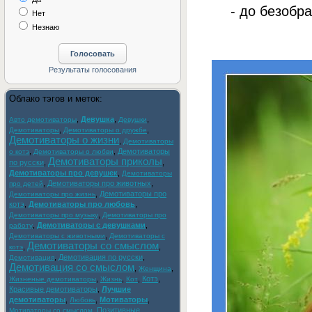
- до безобра
Нет
Незнаю
Облако тэгов и меток:
,
Девушка
,
,
Авто демотиваторы
Девушки
,
,
Демотиваторы
Демотиваторы о дружбе
Демотиваторы о жизни
,
Демотиваторы
,
,
Демотиваторы
о котэ
Демотиваторы о любви
Демотиваторы приколы
по русски
,
,
Демотиваторы про девушек
,
Демотиваторы
,
Демотиваторы про животных
,
про детей
,
Демотиваторы про
Демотиваторы про жизнь
котэ
,
Демотиваторы про любовь
,
,
Демотиваторы про музыку
Демотиваторы про
,
Демотиваторы с девушками
,
работу
,
Демотиваторы с животными
Демотиваторы с
Демотиваторы со смыслом
,
,
котэ
,
Демотивация по русски
,
Демотивация
Демотивация со смыслом
,
,
Женщина
,
,
,
Котэ
,
Жизненые демотиваторы
Жизнь
Кот
Красивые демотиваторы
,
Лучшие
демотиваторы
,
,
Мотиваторы
,
Любовь
,
Позитивные
Мотиваторы со смыслом