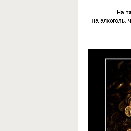
На т
- на алкоголь,