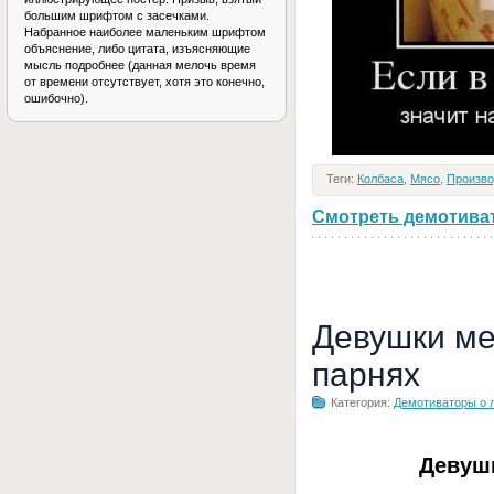
большим шрифтом с засечками.
Набранное наиболее маленьким шрифтом
объяснение, либо цитата, изъясняющие
мысль подробнее (данная мелочь время
от времени отсутствует, хотя это конечно,
ошибочно).
Теги:
Колбаса
,
Мясо
,
Произво
Смотреть демотивато
Девушки ме
парнях
Категория:
Демотиваторы о 
Девуш