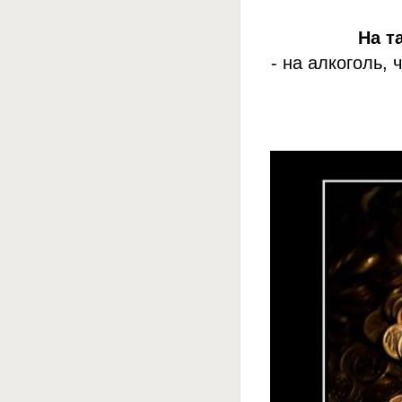
На т
- на алкоголь,