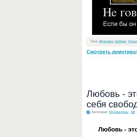
Теги:
Мужчина
,
Бабник
,
Одно
Смотреть демотивато
Любовь - э
себя свобо
Категория:
Мотиваторы
Любовь - эт