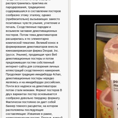
распространилась практика их
пародирования, традиционно
содержавшаяся в составлении постеров
сообразно этому эталону, однако
(приблизительно) вызывающих заместо
позитивных чувств уныние, угнетение и
печаль. Сходственные пародии и
возымели заглавие демотивационных
постеров. Потом тема демотиваторов
расширилась и по элементарно
комической тематике. Великий взнос в
формирование демотиваторов внесла
южноамериканская фирма Despair, Inc.
(русск. Уныние), продающая чрез Веб
демотивационные постеры и потом
предложившая гостям собственный
интернет-сайта для сотворения личных
иллюстраций сходственного намерения.
Продолжая традицию имиджборда 4chan,
демотивационные постеры нередко
являлись и на имиджбордах российских.
Почти все надписи на демотиваторах
потом стали мемами. Формат постеров В
двух вариантах постер основывается
сообразно довольно твердому формату.
Фактически постоянно он дает собой
баннер темного расцветки, на котором
расположены последующие
составляющие: Изваяние в рамке,
иллюстрирующее постер. Призыв, взятый