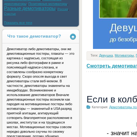
демотиваторы
,
Позитивные мотиваторы
,
Разные демотиваторы
,
,
Россия
Счастье
Показать все теги
Что такое демотиватор?
Демотиватор либо демотиваторы, они же
демотивационные постеры, плакаты — это
Теги:
Девушка
,
Мотиваторы
,
картинка с надписью, состоящая из
рисунка либо фотографии в рамке и
Смотреть демотивато
поясняющей надписи-слогана, и
составлены сообразно конкретному
формату. Скоро опосля выхода в свет
демотиваторы стали веб-мемом. В
частности, демотиваторы знамениты на
имиджбордах. Возникновение и
использование демотиваторов Вначале
Если в кол
демотивационные постеры возникли как
пародия на мотивационные постеры либо
Категория:
Демотиваторы по
мотиваторы — знаменитый в USA разряд
приятной агитации, агитирующий
сотворить благоприятное расположение в
школах, институтах и на трудящихся
местах. Мотивационные постеры совсем
- значит н
нередко довольно скучны по своему
представлению, потому обширно