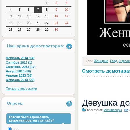
1
2
3
4
5
6
7
8
9
10
11
12
13
14
15
16
17
18
19
20
21
22
23
24
25
26
27
28
29
30
Наш архив демотиваторов:
Февраль 2014 (14)
Теги:
Женщина
,
Клад
,
Однозн
Октябрь 2013 (1)
Сентябрь 2013 (17)
Смотреть демотивато
Август 2013 (26)
Апрель 2013 (36)
Февраль 2013 (20)
Показать весь архив
Девушка до
Опросы
Категория:
Мотиваторы
Хотели бы вы добавлять
демотиваторы на этот сайт?
Да