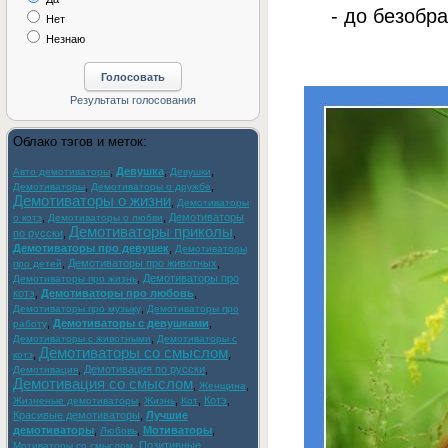
- до безобра
Нет
Незнаю
Облако тэгов и меток:
,
Девушка
,
,
Авто демотиваторы
Девушки
,
,
Демотиваторы
Демотиваторы о дружбе
Демотиваторы о жизни
,
Демотиваторы
,
,
Демотиваторы
о котэ
Демотиваторы о любви
Демотиваторы приколы
по русски
,
,
Демотиваторы про девушек
,
Демотиваторы
,
Демотиваторы про животных
,
про детей
,
Демотиваторы про
Демотиваторы про жизнь
котэ
,
Демотиваторы про любовь
,
,
Демотиваторы про музыку
Демотиваторы про
,
Демотиваторы с девушками
,
работу
,
Демотиваторы с животными
Демотиваторы с
Демотиваторы со смыслом
,
,
котэ
,
Демотивация по русски
,
Демотивация
Демотивация со смыслом
,
,
Женщина
,
,
,
Котэ
,
Жизненые демотиваторы
Жизнь
Кот
Красивые демотиваторы
,
Лучшие
демотиваторы
,
,
Мотиваторы
,
Любовь
,
Позитивные
Мотиваторы со смыслом