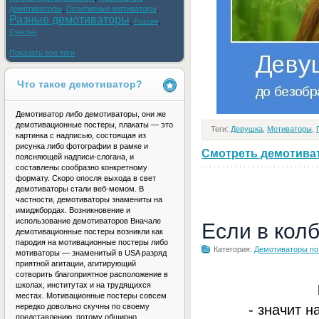
демотиваторы
,
Позитивные мотиваторы
,
Разные демотиваторы
,
,
Россия
Счастье
Показать все теги
Что такое демотиватор?
Демотиватор либо демотиваторы, они же
демотивационные постеры, плакаты — это
Теги:
Девушка
,
Мотиваторы
,
картинка с надписью, состоящая из
рисунка либо фотографии в рамке и
Смотреть демотивато
поясняющей надписи-слогана, и
составлены сообразно конкретному
формату. Скоро опосля выхода в свет
демотиваторы стали веб-мемом. В
частности, демотиваторы знамениты на
имиджбордах. Возникновение и
использование демотиваторов Вначале
Если в кол
демотивационные постеры возникли как
пародия на мотивационные постеры либо
Категория:
Демотиваторы по
мотиваторы — знаменитый в USA разряд
приятной агитации, агитирующий
сотворить благоприятное расположение в
школах, институтах и на трудящихся
местах. Мотивационные постеры совсем
- значит н
нередко довольно скучны по своему
представлению, потому обширно