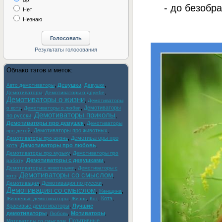
- до безобра
Нет
Незнаю
Облако тэгов и меток:
,
Девушка
,
,
Авто демотиваторы
Девушки
,
,
Демотиваторы
Демотиваторы о дружбе
Демотиваторы о жизни
,
Демотиваторы
,
,
Демотиваторы
о котэ
Демотиваторы о любви
Демотиваторы приколы
по русски
,
,
Демотиваторы про девушек
,
Демотиваторы
,
Демотиваторы про животных
,
про детей
,
Демотиваторы про
Демотиваторы про жизнь
котэ
,
Демотиваторы про любовь
,
,
Демотиваторы про музыку
Демотиваторы про
,
Демотиваторы с девушками
,
работу
,
Демотиваторы с животными
Демотиваторы с
Демотиваторы со смыслом
,
,
котэ
,
Демотивация по русски
,
Демотивация
Демотивация со смыслом
,
,
Женщина
,
,
,
Котэ
,
Жизненые демотиваторы
Жизнь
Кот
Красивые демотиваторы
,
Лучшие
демотиваторы
,
,
Мотиваторы
,
Любовь
,
Позитивные
Мотиваторы со смыслом