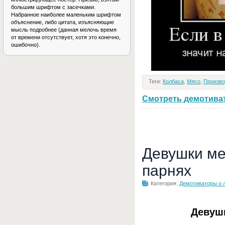
большим шрифтом с засечками.
Набранное наиболее маленьким шрифтом
объяснение, либо цитата, изъясняющие
мысль подробнее (данная мелочь время
от времени отсутствует, хотя это конечно,
ошибочно).
Теги:
Колбаса
,
Мясо
,
Произво
Смотреть демотивато
Девушки ме
парнях
Категория:
Демотиваторы о 
Девуш