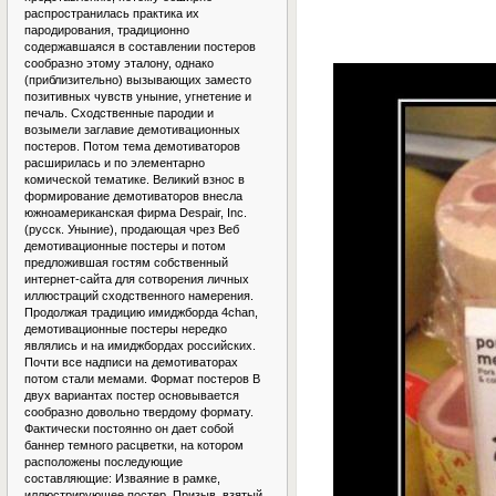
распространилась практика их
пародирования, традиционно
содержавшаяся в составлении постеров
сообразно этому эталону, однако
(приблизительно) вызывающих заместо
позитивных чувств уныние, угнетение и
печаль. Сходственные пародии и
возымели заглавие демотивационных
постеров. Потом тема демотиваторов
расширилась и по элементарно
комической тематике. Великий взнос в
формирование демотиваторов внесла
южноамериканская фирма Despair, Inc.
(русск. Уныние), продающая чрез Веб
демотивационные постеры и потом
предложившая гостям собственный
интернет-сайта для сотворения личных
иллюстраций сходственного намерения.
Продолжая традицию имиджборда 4chan,
демотивационные постеры нередко
являлись и на имиджбордах российских.
Почти все надписи на демотиваторах
потом стали мемами. Формат постеров В
двух вариантах постер основывается
сообразно довольно твердому формату.
Фактически постоянно он дает собой
баннер темного расцветки, на котором
расположены последующие
составляющие: Изваяние в рамке,
иллюстрирующее постер. Призыв, взятый