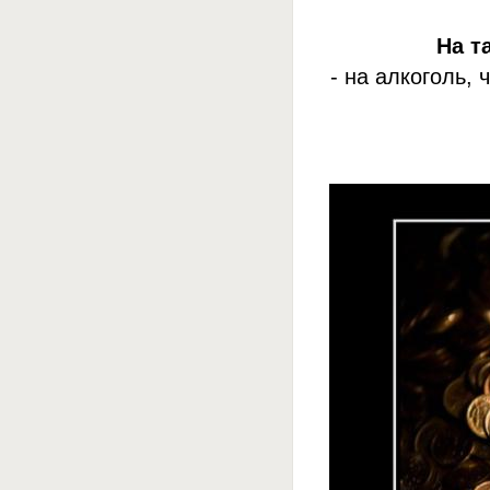
На т
- на алкоголь,