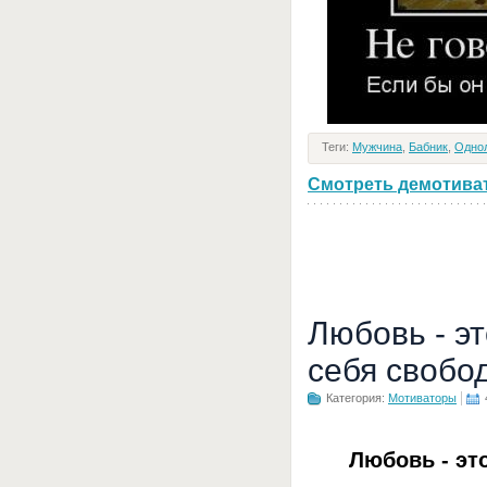
Теги:
Мужчина
,
Бабник
,
Одно
Смотреть демотивато
Любовь - э
себя свобо
Категория:
Мотиваторы
Любовь - эт