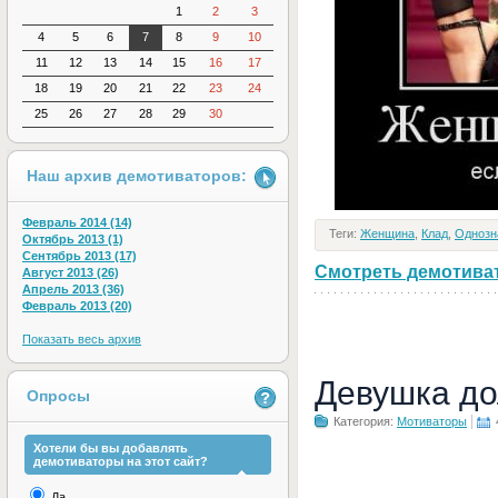
1
2
3
4
5
6
7
8
9
10
11
12
13
14
15
16
17
18
19
20
21
22
23
24
25
26
27
28
29
30
Наш архив демотиваторов:
Февраль 2014 (14)
Теги:
Женщина
,
Клад
,
Однозн
Октябрь 2013 (1)
Сентябрь 2013 (17)
Смотреть демотивато
Август 2013 (26)
Апрель 2013 (36)
Февраль 2013 (20)
Показать весь архив
Девушка до
Опросы
Категория:
Мотиваторы
Хотели бы вы добавлять
демотиваторы на этот сайт?
Да