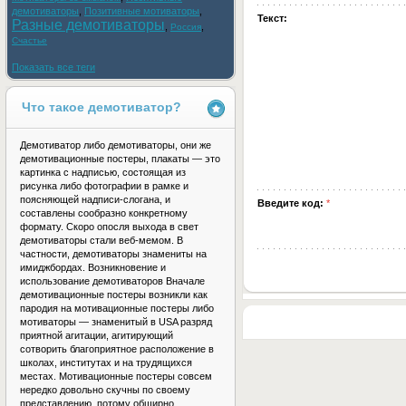
демотиваторы
,
Позитивные мотиваторы
,
Текст:
Разные демотиваторы
,
,
Россия
Счастье
Показать все теги
Что такое демотиватор?
Демотиватор либо демотиваторы, они же
демотивационные постеры, плакаты — это
картинка с надписью, состоящая из
рисунка либо фотографии в рамке и
поясняющей надписи-слогана, и
Введите код:
*
составлены сообразно конкретному
формату. Скоро опосля выхода в свет
демотиваторы стали веб-мемом. В
частности, демотиваторы знамениты на
имиджбордах. Возникновение и
использование демотиваторов Вначале
демотивационные постеры возникли как
пародия на мотивационные постеры либо
мотиваторы — знаменитый в USA разряд
приятной агитации, агитирующий
сотворить благоприятное расположение в
школах, институтах и на трудящихся
местах. Мотивационные постеры совсем
нередко довольно скучны по своему
представлению, потому обширно