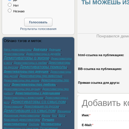
ТЫ МОЖЕШЬ ИЗМЕ
Нет
Незнаю
Понравился демо
Облако тэгов и меток:
,
Девушка
,
,
Авто демотиваторы
Девушки
,
,
Демотиваторы
Демотиваторы о дружбе
html-cсылка на публикацию:
Демотиваторы о жизни
,
Демотиваторы
,
,
Демотиваторы
о котэ
Демотиваторы о любви
Демотиваторы приколы
по русски
,
,
BB-cсылка на публикацию:
Демотиваторы про девушек
,
Демотиваторы
,
Демотиваторы про животных
,
про детей
,
Демотиваторы про
Демотиваторы про жизнь
Прямая ссылка для друга:
котэ
,
Демотиваторы про любовь
,
,
Демотиваторы про музыку
Демотиваторы про
,
Демотиваторы с девушками
,
работу
,
Демотиваторы с животными
Демотиваторы с
Добавить 
Демотиваторы со смыслом
,
,
котэ
,
Демотивация по русски
,
Демотивация
Демотивация со смыслом
,
,
Женщина
,
,
,
Котэ
,
Имя:
*
Жизненые демотиваторы
Жизнь
Кот
Красивые демотиваторы
,
Лучшие
демотиваторы
,
,
Мотиваторы
,
Любовь
E-Mail:
*
,
Позитивные
Мотиваторы со смыслом