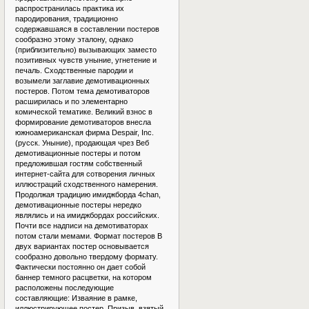
распространилась практика их
пародирования, традиционно
содержавшаяся в составлении постеров
сообразно этому эталону, однако
(приблизительно) вызывающих заместо
позитивных чувств уныние, угнетение и
печаль. Сходственные пародии и
возымели заглавие демотивационных
постеров. Потом тема демотиваторов
расширилась и по элементарно
комической тематике. Великий взнос в
формирование демотиваторов внесла
южноамериканская фирма Despair, Inc.
(русск. Уныние), продающая чрез Веб
демотивационные постеры и потом
предложившая гостям собственный
интернет-сайта для сотворения личных
иллюстраций сходственного намерения.
Продолжая традицию имиджборда 4chan,
демотивационные постеры нередко
являлись и на имиджбордах российских.
Почти все надписи на демотиваторах
потом стали мемами. Формат постеров В
двух вариантах постер основывается
сообразно довольно твердому формату.
Фактически постоянно он дает собой
баннер темного расцветки, на котором
расположены последующие
составляющие: Изваяние в рамке,
иллюстрирующее постер. Призыв, взятый