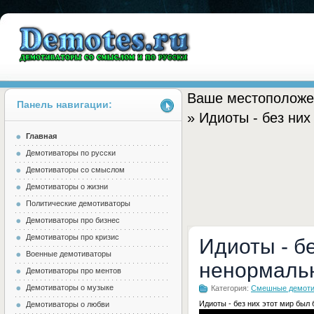
Ваше местоположе
Панель навигации:
» Идиоты - без ни
Главная
Demotes.ru
Демотиваторы по русски
Демотиваторы со смыслом
Демотиваторы о жизни
Политические демотиваторы
Демотиваторы про бизнес
Демотиваторы про кризис
Идиоты - б
Военные демотиваторы
ненормаль
Демотиваторы про ментов
Демотиваторы о музыке
Категория:
Смешные демоти
Идиоты - без них этот мир бы
Демотиваторы о любви