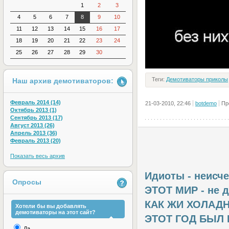
1
2
3
4
5
6
7
8
9
10
11
12
13
14
15
16
17
18
19
20
21
22
23
24
25
26
27
28
29
30
Теги:
Демотиваторы приколы
Наш архив демотиваторов:
Февраль 2014 (14)
21-03-2010, 22:46
botdemo
Пр
Октябрь 2013 (1)
Сентябрь 2013 (17)
Август 2013 (26)
Апрель 2013 (36)
Февраль 2013 (20)
Показать весь архив
Идиоты - неисч
Опросы
ЭТОТ МИР - не 
КАК ЖИ ХОЛАДН
Хотели бы вы добавлять
демотиваторы на этот сайт?
ЭТОТ ГОД БЫЛ
Да