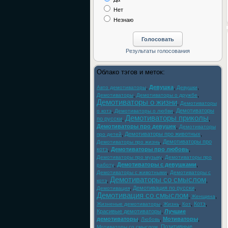
Нет
Незнаю
Облако тэгов и меток:
,
Девушка
,
,
Авто демотиваторы
Девушки
,
,
Демотиваторы
Демотиваторы о дружбе
Демотиваторы о жизни
,
Демотиваторы
,
,
Демотиваторы
о котэ
Демотиваторы о любви
Демотиваторы приколы
по русски
,
,
Демотиваторы про девушек
,
Демотиваторы
,
Демотиваторы про животных
,
про детей
,
Демотиваторы про
Демотиваторы про жизнь
котэ
,
Демотиваторы про любовь
,
,
Демотиваторы про музыку
Демотиваторы про
,
Демотиваторы с девушками
,
работу
,
Демотиваторы с животными
Демотиваторы с
Демотиваторы со смыслом
,
,
котэ
,
Демотивация по русски
,
Демотивация
Демотивация со смыслом
,
,
Женщина
,
,
,
Котэ
,
Жизненые демотиваторы
Жизнь
Кот
Красивые демотиваторы
,
Лучшие
демотиваторы
,
,
Мотиваторы
,
Любовь
,
Позитивные
Мотиваторы со смыслом