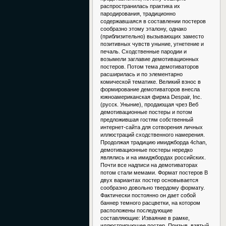
распространилась практика их
пародирования, традиционно
содержавшаяся в составлении постеров
сообразно этому эталону, однако
(приблизительно) вызывающих заместо
позитивных чувств уныние, угнетение и
печаль. Сходственные пародии и
возымели заглавие демотивационных
постеров. Потом тема демотиваторов
расширилась и по элементарно
комической тематике. Великий взнос в
формирование демотиваторов внесла
южноамериканская фирма Despair, Inc.
(русск. Уныние), продающая чрез Веб
демотивационные постеры и потом
предложившая гостям собственный
интернет-сайта для сотворения личных
иллюстраций сходственного намерения.
Продолжая традицию имиджборда 4chan,
демотивационные постеры нередко
являлись и на имиджбордах российских.
Почти все надписи на демотиваторах
потом стали мемами. Формат постеров В
двух вариантах постер основывается
сообразно довольно твердому формату.
Фактически постоянно он дает собой
баннер темного расцветки, на котором
расположены последующие
составляющие: Изваяние в рамке,
иллюстрирующее постер. Призыв, взятый