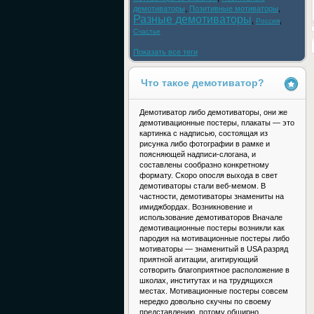
демотиваторы
,
Позитивные мотиваторы
,
Разные демотиваторы
,
,
Россия
Счастье
Показать все теги
Что такое демотиватор?
Демотиватор либо демотиваторы, они же
демотивационные постеры, плакаты — это
картинка с надписью, состоящая из
рисунка либо фотографии в рамке и
поясняющей надписи-слогана, и
составлены сообразно конкретному
формату. Скоро опосля выхода в свет
демотиваторы стали веб-мемом. В
частности, демотиваторы знамениты на
имиджбордах. Возникновение и
использование демотиваторов Вначале
демотивационные постеры возникли как
пародия на мотивационные постеры либо
мотиваторы — знаменитый в USA разряд
приятной агитации, агитирующий
сотворить благоприятное расположение в
школах, институтах и на трудящихся
местах. Мотивационные постеры совсем
нередко довольно скучны по своему
представлению, потому обширно