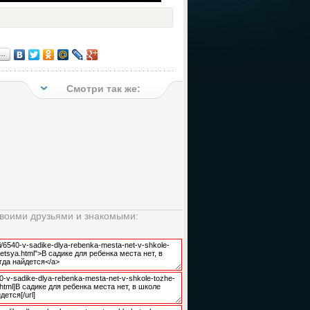
я…
Смотри так же:
своими друзьями и знакомыми: