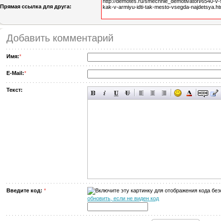
Прямая ссылка для друга:
Добавить комментарий
Имя:
*
E-Mail:
*
Текст:
Введите код:
*
обновить, если не виден код