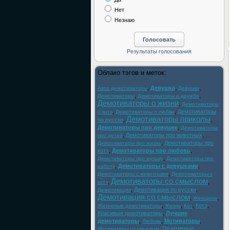
Нет
Незнаю
Облако тэгов и меток:
,
Девушка
,
,
Авто демотиваторы
Девушки
,
,
Демотиваторы
Демотиваторы о дружбе
Демотиваторы о жизни
,
Демотиваторы
,
,
Демотиваторы
о котэ
Демотиваторы о любви
Демотиваторы приколы
по русски
,
,
Демотиваторы про девушек
,
Демотиваторы
,
Демотиваторы про животных
,
про детей
,
Демотиваторы про
Демотиваторы про жизнь
котэ
,
Демотиваторы про любовь
,
,
Демотиваторы про музыку
Демотиваторы про
,
Демотиваторы с девушками
,
работу
,
Демотиваторы с животными
Демотиваторы с
Демотиваторы со смыслом
,
,
котэ
,
Демотивация по русски
,
Демотивация
Демотивация со смыслом
,
,
Женщина
,
,
,
Котэ
,
Жизненые демотиваторы
Жизнь
Кот
Красивые демотиваторы
,
Лучшие
демотиваторы
,
,
Мотиваторы
,
Любовь
,
Позитивные
Мотиваторы со смыслом