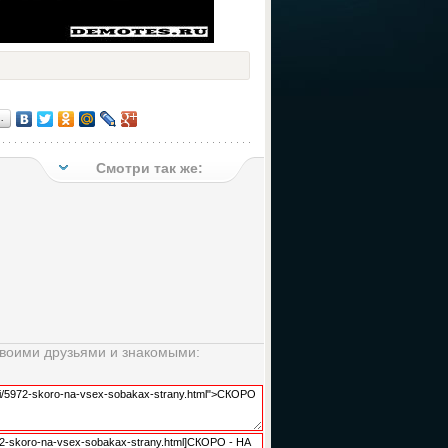
…
Смотри так же:
своими друзьями и знакомыми: