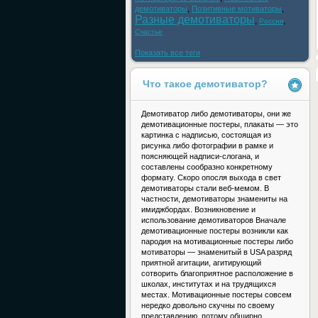
демотиваторы
,
Позитивные мотиваторы
,
Разные демотиваторы
,
,
Россия
Счастье
Показать все теги
Что такое демотиватор?
Демотиватор либо демотиваторы, они же
демотивационные постеры, плакаты — это
картинка с надписью, состоящая из
рисунка либо фотографии в рамке и
поясняющей надписи-слогана, и
составлены сообразно конкретному
формату. Скоро опосля выхода в свет
демотиваторы стали веб-мемом. В
частности, демотиваторы знамениты на
имиджбордах. Возникновение и
использование демотиваторов Вначале
демотивационные постеры возникли как
пародия на мотивационные постеры либо
мотиваторы — знаменитый в USA разряд
приятной агитации, агитирующий
сотворить благоприятное расположение в
школах, институтах и на трудящихся
местах. Мотивационные постеры совсем
нередко довольно скучны по своему
представлению, потому обширно