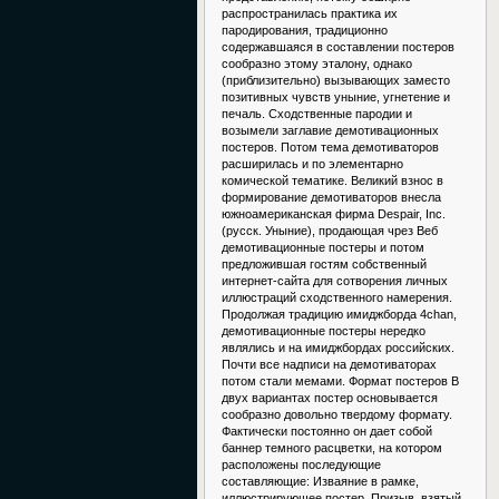
распространилась практика их
пародирования, традиционно
содержавшаяся в составлении постеров
сообразно этому эталону, однако
(приблизительно) вызывающих заместо
позитивных чувств уныние, угнетение и
печаль. Сходственные пародии и
возымели заглавие демотивационных
постеров. Потом тема демотиваторов
расширилась и по элементарно
комической тематике. Великий взнос в
формирование демотиваторов внесла
южноамериканская фирма Despair, Inc.
(русск. Уныние), продающая чрез Веб
демотивационные постеры и потом
предложившая гостям собственный
интернет-сайта для сотворения личных
иллюстраций сходственного намерения.
Продолжая традицию имиджборда 4chan,
демотивационные постеры нередко
являлись и на имиджбордах российских.
Почти все надписи на демотиваторах
потом стали мемами. Формат постеров В
двух вариантах постер основывается
сообразно довольно твердому формату.
Фактически постоянно он дает собой
баннер темного расцветки, на котором
расположены последующие
составляющие: Изваяние в рамке,
иллюстрирующее постер. Призыв, взятый