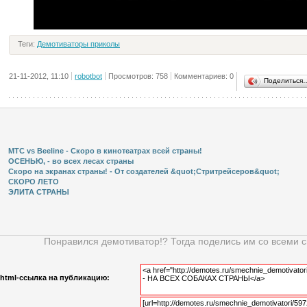
Теги:
Демотиваторы приколы
21-11-2012, 11:10
robotbot
Просмотров: 758
Комментариев: 0
Поделиться
МТС vs Beeline - Скоро в кинотеатрах всей страны!
ОСЕНЬЮ, - во всех лесах страны
Скоро на экранах страны! - От создателей &quot;Стритрейсеров&quot;
СКОРО ЛЕТО
ЭЛИТА СТРАНЫ
Понравился демотиватор!? Тогда поделись им со всеми 
html-cсылка на публикацию: