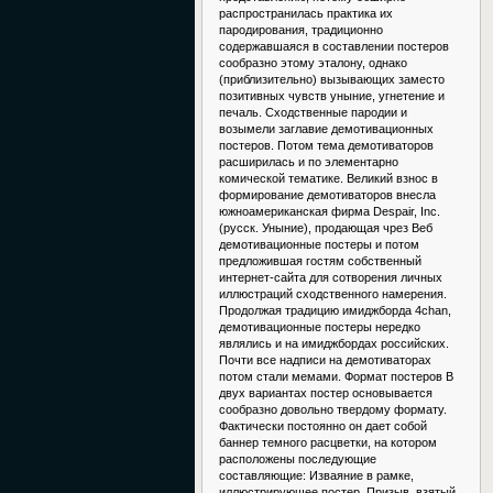
распространилась практика их
пародирования, традиционно
содержавшаяся в составлении постеров
сообразно этому эталону, однако
(приблизительно) вызывающих заместо
позитивных чувств уныние, угнетение и
печаль. Сходственные пародии и
возымели заглавие демотивационных
постеров. Потом тема демотиваторов
расширилась и по элементарно
комической тематике. Великий взнос в
формирование демотиваторов внесла
южноамериканская фирма Despair, Inc.
(русск. Уныние), продающая чрез Веб
демотивационные постеры и потом
предложившая гостям собственный
интернет-сайта для сотворения личных
иллюстраций сходственного намерения.
Продолжая традицию имиджборда 4chan,
демотивационные постеры нередко
являлись и на имиджбордах российских.
Почти все надписи на демотиваторах
потом стали мемами. Формат постеров В
двух вариантах постер основывается
сообразно довольно твердому формату.
Фактически постоянно он дает собой
баннер темного расцветки, на котором
расположены последующие
составляющие: Изваяние в рамке,
иллюстрирующее постер. Призыв, взятый