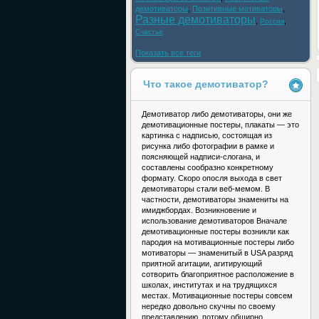
демотиваторы
,
Позитивные мотиваторы
,
Разные демотиваторы
,
,
Россия
Счастье
Показать все теги
Что такое демотиватор?
Демотиватор либо демотиваторы, они же
демотивационные постеры, плакаты — это
картинка с надписью, состоящая из
рисунка либо фотографии в рамке и
поясняющей надписи-слогана, и
составлены сообразно конкретному
формату. Скоро опосля выхода в свет
демотиваторы стали веб-мемом. В
частности, демотиваторы знамениты на
имиджбордах. Возникновение и
использование демотиваторов Вначале
демотивационные постеры возникли как
пародия на мотивационные постеры либо
мотиваторы — знаменитый в USA разряд
приятной агитации, агитирующий
сотворить благоприятное расположение в
школах, институтах и на трудящихся
местах. Мотивационные постеры совсем
нередко довольно скучны по своему
представлению, потому обширно