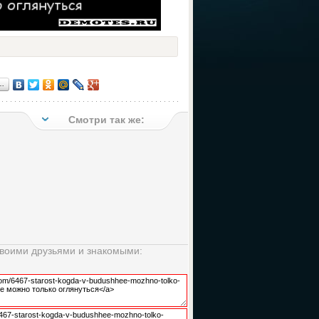
…
Смотри так же:
своими друзьями и знакомыми: