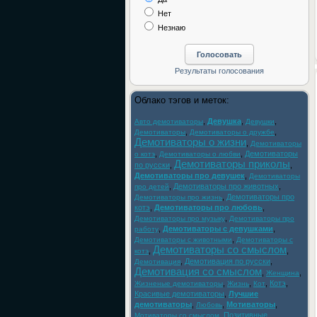
Нет
Незнаю
Облако тэгов и меток:
,
Девушка
,
,
Авто демотиваторы
Девушки
,
,
Демотиваторы
Демотиваторы о дружбе
Демотиваторы о жизни
,
Демотиваторы
,
,
Демотиваторы
о котэ
Демотиваторы о любви
Демотиваторы приколы
по русски
,
,
Демотиваторы про девушек
,
Демотиваторы
,
Демотиваторы про животных
,
про детей
,
Демотиваторы про
Демотиваторы про жизнь
котэ
,
Демотиваторы про любовь
,
,
Демотиваторы про музыку
Демотиваторы про
,
Демотиваторы с девушками
,
работу
,
Демотиваторы с животными
Демотиваторы с
Демотиваторы со смыслом
,
,
котэ
,
Демотивация по русски
,
Демотивация
Демотивация со смыслом
,
,
Женщина
,
,
,
Котэ
,
Жизненые демотиваторы
Жизнь
Кот
Красивые демотиваторы
,
Лучшие
демотиваторы
,
,
Мотиваторы
,
Любовь
,
Позитивные
Мотиваторы со смыслом