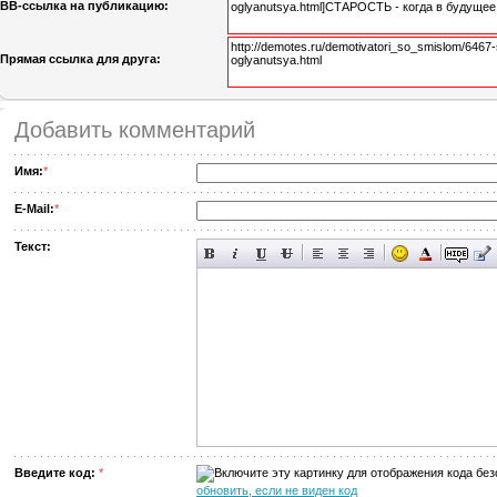
BB-cсылка на публикацию:
Прямая ссылка для друга:
Добавить комментарий
Имя:
*
E-Mail:
*
Текст:
Введите код:
*
обновить, если не виден код