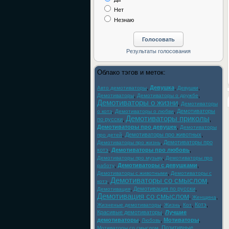
Нет
Незнаю
Облако тэгов и меток:
,
Девушка
,
,
Авто демотиваторы
Девушки
,
,
Демотиваторы
Демотиваторы о дружбе
Демотиваторы о жизни
,
Демотиваторы
,
,
Демотиваторы
о котэ
Демотиваторы о любви
Демотиваторы приколы
по русски
,
,
Демотиваторы про девушек
,
Демотиваторы
,
Демотиваторы про животных
,
про детей
,
Демотиваторы про
Демотиваторы про жизнь
котэ
,
Демотиваторы про любовь
,
,
Демотиваторы про музыку
Демотиваторы про
,
Демотиваторы с девушками
,
работу
,
Демотиваторы с животными
Демотиваторы с
Демотиваторы со смыслом
,
,
котэ
,
Демотивация по русски
,
Демотивация
Демотивация со смыслом
,
,
Женщина
,
,
,
Котэ
,
Жизненые демотиваторы
Жизнь
Кот
Красивые демотиваторы
,
Лучшие
демотиваторы
,
,
Мотиваторы
,
Любовь
,
Позитивные
Мотиваторы со смыслом