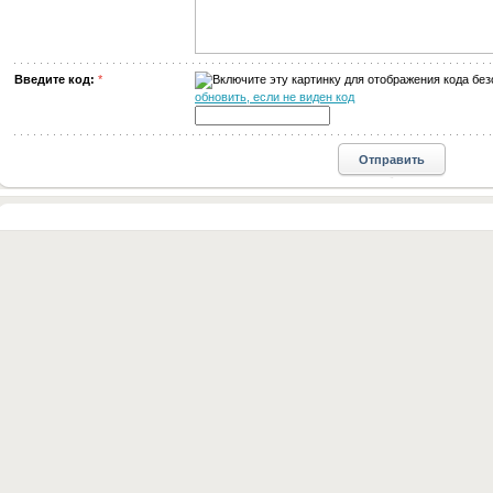
Введите код:
*
обновить, если не виден код