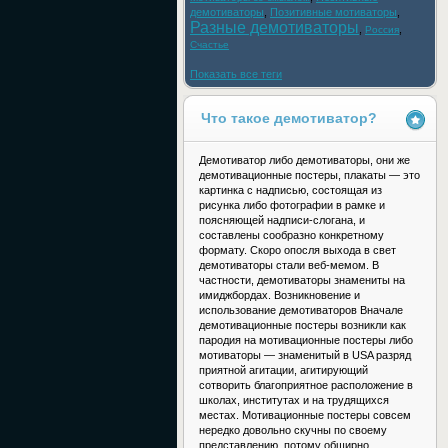
демотиваторы
,
Позитивные мотиваторы
,
Разные демотиваторы
,
,
Россия
Счастье
Показать все теги
Что такое демотиватор?
Демотиватор либо демотиваторы, они же
демотивационные постеры, плакаты — это
картинка с надписью, состоящая из
рисунка либо фотографии в рамке и
поясняющей надписи-слогана, и
составлены сообразно конкретному
формату. Скоро опосля выхода в свет
демотиваторы стали веб-мемом. В
частности, демотиваторы знамениты на
имиджбордах. Возникновение и
использование демотиваторов Вначале
демотивационные постеры возникли как
пародия на мотивационные постеры либо
мотиваторы — знаменитый в USA разряд
приятной агитации, агитирующий
сотворить благоприятное расположение в
школах, институтах и на трудящихся
местах. Мотивационные постеры совсем
нередко довольно скучны по своему
представлению, потому обширно