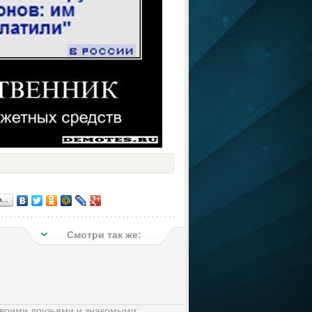
я…
Смотри так же:
своими друзьями и знакомыми: