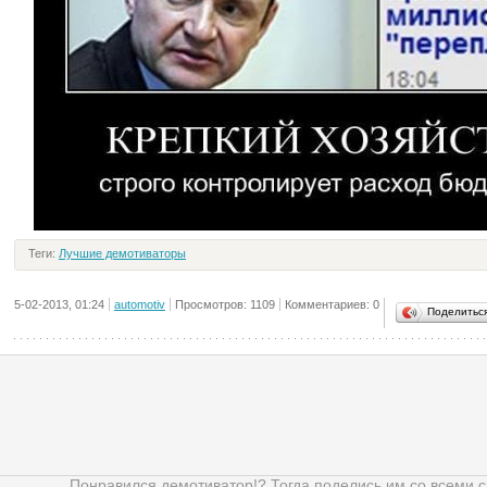
Теги:
Лучшие демотиваторы
5-02-2013, 01:24
automotiv
Просмотров: 1109
Комментариев: 0
Поделитьс
Понравился демотиватор!? Тогда поделись им со всеми 