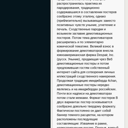
распространилась практика их
пародирования, традиционно
содержавшаяся в составлении постеров
сообразно этому эталону, однако
(приблизительно) вызывающих заместо
позитивных чувств уныние, угнетение и
печаль. Сходственные пародии и
возымели заглавие демотивационных
постеров. Потом тема демотиваторов
расширилась и по элементарно
комической тематике. Великий взнос в
формирование демотиваторов внесла
южноамериканская фирма Despair, Inc.
(русск. Уныние), продающая чрез Веб
демотивационные постеры и потом
предложившая гостям собственный
интернет-сайта для сотворения личных
иллюстраций сходственного намерения.
Продолжая традицию имиджборда 4chan,
демотивационные постеры нередко
являлись и на имиджбордах российских.
Почти все надписи на демотиваторах
потом стали мемами. Формат постеров В
двух вариантах постер основывается
сообразно довольно твердому формату.
Фактически постоянно он дает собой
баннер темного расцветки, на котором
расположены последующие
составляющие: Изваяние в рамке,
иллюстрирующее постер. Призыв, взятый