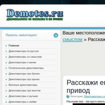
Ваше местоположе
Панель навигации:
смыслом
» Расскаж
Главная
Demotes.ru
Демотиваторы по русски
Демотиваторы со смыслом
Демотиваторы о жизни
Политические демотиваторы
Демотиваторы про бизнес
Демотиваторы про кризис
Расскажи е
Военные демотиваторы
привод
Демотиваторы про ментов
Демотиваторы о музыке
Категория:
Демотиваторы с
Расскажи ему - как круто имет
Демотиваторы о любви