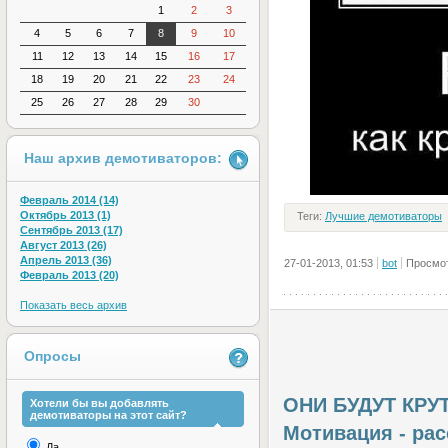
1
2
3
4
5
6
7
8
9
10
11
12
13
14
15
16
17
18
19
20
21
22
23
24
25
26
27
28
29
30
Наш архив демотиваторов:
Февраль 2014 (14)
Октябрь 2013 (1)
Теги:
Лучшие демотиваторы
Сентябрь 2013 (17)
Август 2013 (26)
Апрель 2013 (36)
27-01-2013, 01:53
bot
Просмот
Февраль 2013 (20)
Показать весь архив
Опросы
ОНИ БУДУТ КРУ
Хотели бы вы добавлять
демотиваторы на этот сайт?
Мотивация - рас
Да