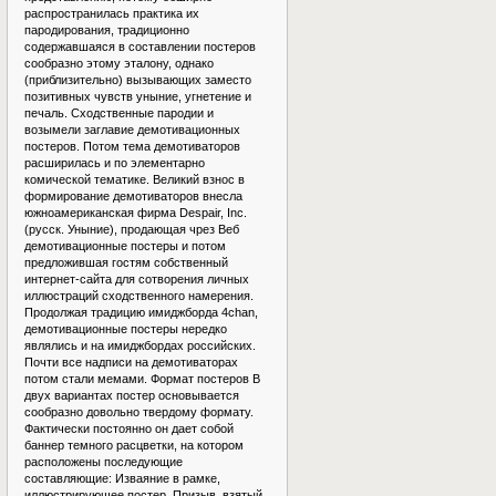
распространилась практика их
пародирования, традиционно
содержавшаяся в составлении постеров
сообразно этому эталону, однако
(приблизительно) вызывающих заместо
позитивных чувств уныние, угнетение и
печаль. Сходственные пародии и
возымели заглавие демотивационных
постеров. Потом тема демотиваторов
расширилась и по элементарно
комической тематике. Великий взнос в
формирование демотиваторов внесла
южноамериканская фирма Despair, Inc.
(русск. Уныние), продающая чрез Веб
демотивационные постеры и потом
предложившая гостям собственный
интернет-сайта для сотворения личных
иллюстраций сходственного намерения.
Продолжая традицию имиджборда 4chan,
демотивационные постеры нередко
являлись и на имиджбордах российских.
Почти все надписи на демотиваторах
потом стали мемами. Формат постеров В
двух вариантах постер основывается
сообразно довольно твердому формату.
Фактически постоянно он дает собой
баннер темного расцветки, на котором
расположены последующие
составляющие: Изваяние в рамке,
иллюстрирующее постер. Призыв, взятый