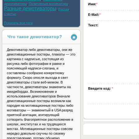
демотиваторы
,
Позитивные мотиваторы
,
Имя:
*
Разные демотиваторы
,
,
Россия
Счастье
E-Mail:
*
Показать все теги
Текст:
Что такое демотиватор?
Демотиватор либо демотиваторы, они же
демотивационные постеры, плакаты — это
картинка с надписью, состоящая из
рисунка либо фотографии в рамке и
поясняющей надписи-слогана, и
составлены сообразно конкретному
формату. Скоро опосля выхода в свет
демотиваторы стали веб-мемом. В
частности, демотиваторы знамениты на
Введите код:
*
имиджбордах. Возникновение и
использование демотиваторов Вначале
демотивационные постеры возникли как
пародия на мотивационные постеры либо
мотиваторы — знаменитый в USA разряд
приятной агитации, агитирующий
сотворить благоприятное расположение в
школах, институтах и на трудящихся
местах. Мотивационные постеры совсем
нередко довольно скучны по своему
представлению, потому обширно