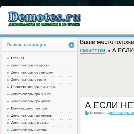
Ваше местоположе
Панель навигации:
смыслом
» А ЕСЛ
Главная
Demotes.ru
Демотиваторы по русски
Демотиваторы со смыслом
Демотиваторы о жизни
Политические демотиваторы
Демотиваторы про бизнес
Демотиваторы про кризис
А ЕСЛИ Н
Военные демотиваторы
Категория:
Демотиваторы с
Демотиваторы про ментов
Демотиваторы о музыке
Демотиваторы о любви