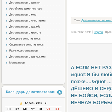
Демотиваторы с детьми
Армейские демотиваторы
Демотиваторы о котэ
Теги:
Демотиваторы со смыс
Демотиваторы с животными
Демотиваторы о дружбе
3-04-2012, 13:11
Сергей
Прос
Демотиваторы о красоте
Смешные демотиваторы
Спортивные демотиваторы
Разные демотиваторы
Демотиваторы с девушками
Мотиваторы
А ЕСЛИ НЕТ РА
&quot;Я бы люб
позже....&quot ...
ДЁШЕВО И СЕР
Календарь демотиваторов:
НЕ БОЙСЯ, ЕСЛИ
ВЕЧНАЯ БОРЬБ
«
Апрель 2016 »
Пн
Вт
Ср
Чт
Пт
Сб
Вс