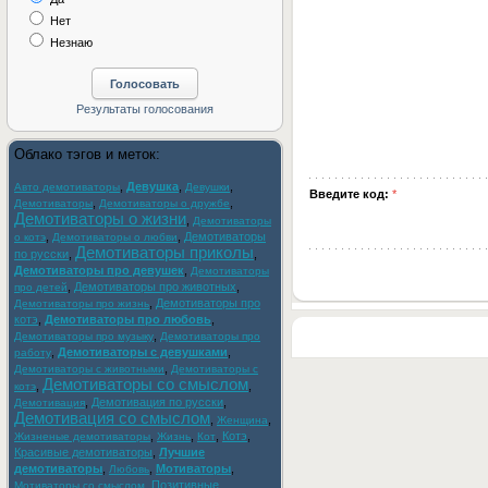
Нет
Незнаю
Облако тэгов и меток:
,
Девушка
,
,
Авто демотиваторы
Девушки
Введите код:
*
,
,
Демотиваторы
Демотиваторы о дружбе
Демотиваторы о жизни
,
Демотиваторы
,
,
Демотиваторы
о котэ
Демотиваторы о любви
Демотиваторы приколы
по русски
,
,
Демотиваторы про девушек
,
Демотиваторы
,
Демотиваторы про животных
,
про детей
,
Демотиваторы про
Демотиваторы про жизнь
котэ
,
Демотиваторы про любовь
,
,
Демотиваторы про музыку
Демотиваторы про
,
Демотиваторы с девушками
,
работу
,
Демотиваторы с животными
Демотиваторы с
Демотиваторы со смыслом
,
,
котэ
,
Демотивация по русски
,
Демотивация
Демотивация со смыслом
,
,
Женщина
,
,
,
Котэ
,
Жизненые демотиваторы
Жизнь
Кот
Красивые демотиваторы
,
Лучшие
демотиваторы
,
,
Мотиваторы
,
Любовь
,
Позитивные
Мотиваторы со смыслом