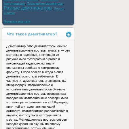
демотиваторы
,
Позитивные мотиваторы
,
Разные демотиваторы
,
,
Россия
Счастье
Показать все теги
Что такое демотиватор?
Демотиватор либо демотиваторы, они же
демотивационные постеры, плакаты — это
картинка с надписью, состоящая из
рисунка либо фотографии в рамке и
поясняющей надписи-слогана, и
составлены сообразно конкретному
формату. Скоро опосля выхода в свет
демотиваторы стали веб-мемом. В
частности, демотиваторы знамениты на
имиджбордах. Возникновение и
использование демотиваторов Вначале
демотивационные постеры возникли как
пародия на мотивационные постеры либо
мотиваторы — знаменитый в USA разряд
приятной агитации, агитирующий
сотворить благоприятное расположение в
школах, институтах и на трудящихся
местах. Мотивационные постеры совсем
нередко довольно скучны по своему
представлению, потому обширно