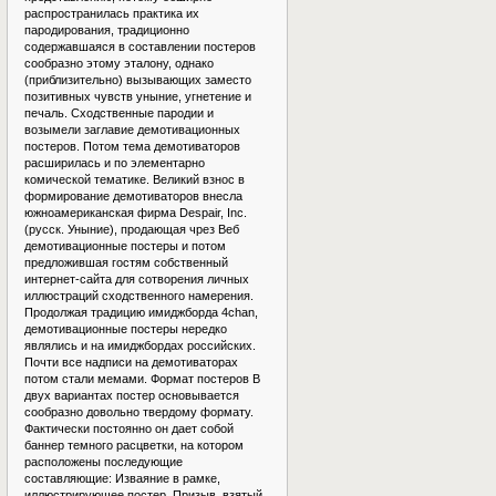
распространилась практика их
пародирования, традиционно
содержавшаяся в составлении постеров
сообразно этому эталону, однако
(приблизительно) вызывающих заместо
позитивных чувств уныние, угнетение и
печаль. Сходственные пародии и
возымели заглавие демотивационных
постеров. Потом тема демотиваторов
расширилась и по элементарно
комической тематике. Великий взнос в
формирование демотиваторов внесла
южноамериканская фирма Despair, Inc.
(русск. Уныние), продающая чрез Веб
демотивационные постеры и потом
предложившая гостям собственный
интернет-сайта для сотворения личных
иллюстраций сходственного намерения.
Продолжая традицию имиджборда 4chan,
демотивационные постеры нередко
являлись и на имиджбордах российских.
Почти все надписи на демотиваторах
потом стали мемами. Формат постеров В
двух вариантах постер основывается
сообразно довольно твердому формату.
Фактически постоянно он дает собой
баннер темного расцветки, на котором
расположены последующие
составляющие: Изваяние в рамке,
иллюстрирующее постер. Призыв, взятый