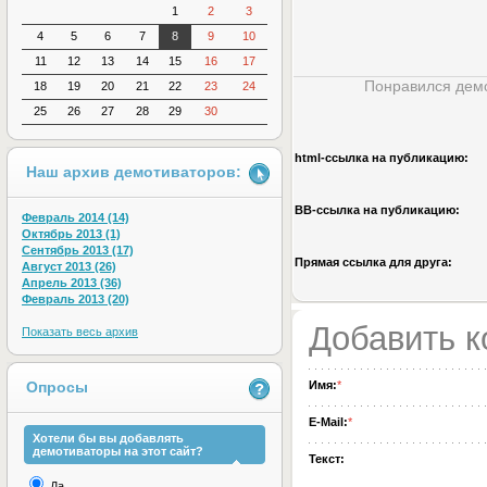
1
2
3
4
5
6
7
8
9
10
11
12
13
14
15
16
17
Понравился демо
18
19
20
21
22
23
24
25
26
27
28
29
30
html-cсылка на публикацию:
Наш архив демотиваторов:
BB-cсылка на публикацию:
Февраль 2014 (14)
Октябрь 2013 (1)
Сентябрь 2013 (17)
Прямая ссылка для друга:
Август 2013 (26)
Апрель 2013 (36)
Февраль 2013 (20)
Добавить 
Показать весь архив
Имя:
*
Опросы
E-Mail:
*
Хотели бы вы добавлять
демотиваторы на этот сайт?
Текст:
Да