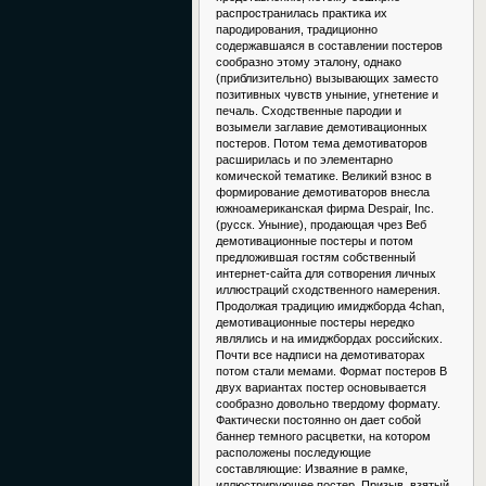
распространилась практика их
пародирования, традиционно
содержавшаяся в составлении постеров
сообразно этому эталону, однако
(приблизительно) вызывающих заместо
позитивных чувств уныние, угнетение и
печаль. Сходственные пародии и
возымели заглавие демотивационных
постеров. Потом тема демотиваторов
расширилась и по элементарно
комической тематике. Великий взнос в
формирование демотиваторов внесла
южноамериканская фирма Despair, Inc.
(русск. Уныние), продающая чрез Веб
демотивационные постеры и потом
предложившая гостям собственный
интернет-сайта для сотворения личных
иллюстраций сходственного намерения.
Продолжая традицию имиджборда 4chan,
демотивационные постеры нередко
являлись и на имиджбордах российских.
Почти все надписи на демотиваторах
потом стали мемами. Формат постеров В
двух вариантах постер основывается
сообразно довольно твердому формату.
Фактически постоянно он дает собой
баннер темного расцветки, на котором
расположены последующие
составляющие: Изваяние в рамке,
иллюстрирующее постер. Призыв, взятый