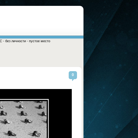
 - без личности - пустое место
0