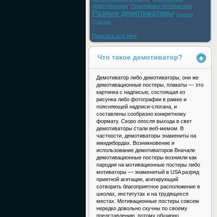
демотиваторы
,
Позитивные мотиваторы
,
Разные демотиваторы
,
,
Россия
Счастье
Показать все теги
Что такое демотиватор?
Демотиватор либо демотиваторы, они же
демотивационные постеры, плакаты — это
картинка с надписью, состоящая из
рисунка либо фотографии в рамке и
поясняющей надписи-слогана, и
составлены сообразно конкретному
формату. Скоро опосля выхода в свет
демотиваторы стали веб-мемом. В
частности, демотиваторы знамениты на
имиджбордах. Возникновение и
использование демотиваторов Вначале
демотивационные постеры возникли как
пародия на мотивационные постеры либо
мотиваторы — знаменитый в USA разряд
приятной агитации, агитирующий
сотворить благоприятное расположение в
школах, институтах и на трудящихся
местах. Мотивационные постеры совсем
нередко довольно скучны по своему
представлению, потому обширно