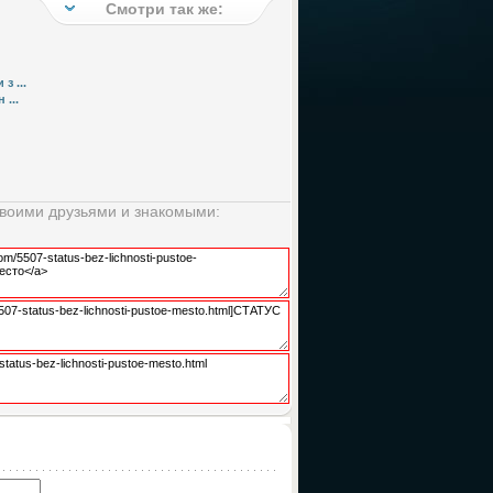
Смотри так же:
з ...
...
своими друзьями и знакомыми: