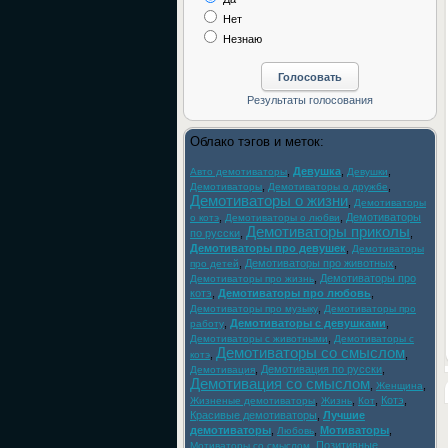
Нет
Незнаю
Облако тэгов и меток:
,
Девушка
,
,
Авто демотиваторы
Девушки
,
,
Демотиваторы
Демотиваторы о дружбе
Демотиваторы о жизни
,
Демотиваторы
,
,
Демотиваторы
о котэ
Демотиваторы о любви
Демотиваторы приколы
по русски
,
,
Демотиваторы про девушек
,
Демотиваторы
,
Демотиваторы про животных
,
про детей
,
Демотиваторы про
Демотиваторы про жизнь
котэ
,
Демотиваторы про любовь
,
,
Демотиваторы про музыку
Демотиваторы про
,
Демотиваторы с девушками
,
работу
,
Демотиваторы с животными
Демотиваторы с
Демотиваторы со смыслом
,
,
котэ
,
Демотивация по русски
,
Демотивация
Демотивация со смыслом
,
,
Женщина
,
,
,
Котэ
,
Жизненые демотиваторы
Жизнь
Кот
Красивые демотиваторы
,
Лучшие
демотиваторы
,
,
Мотиваторы
,
Любовь
,
Позитивные
Мотиваторы со смыслом