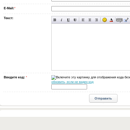
E-Mail:
*
Текст:
Введите код:
*
обновить, если не виден код