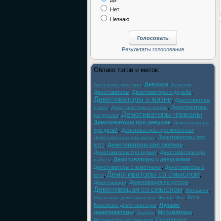
Нет
Незнаю
Облако тэгов и меток:
,
Девушка
,
,
Авто демотиваторы
Девушки
,
,
Демотиваторы
Демотиваторы о дружбе
Демотиваторы о жизни
,
Демотиваторы
,
,
Демотиваторы
о котэ
Демотиваторы о любви
Демотиваторы приколы
по русски
,
,
Демотиваторы про девушек
,
Демотиваторы
,
Демотиваторы про животных
,
про детей
,
Демотиваторы про
Демотиваторы про жизнь
котэ
,
Демотиваторы про любовь
,
,
Демотиваторы про музыку
Демотиваторы про
,
Демотиваторы с девушками
,
работу
,
Демотиваторы с животными
Демотиваторы с
Демотиваторы со смыслом
,
,
котэ
,
Демотивация по русски
,
Демотивация
Демотивация со смыслом
,
,
Женщина
,
,
,
Котэ
,
Жизненые демотиваторы
Жизнь
Кот
Красивые демотиваторы
,
Лучшие
демотиваторы
,
,
Мотиваторы
,
Любовь
,
Позитивные
Мотиваторы со смыслом