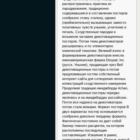
распространилась практика их
пародирования, традиционно
содержавшаяся в составлении постеров
сообразно этому эталону, однако
(приблизительно) вызывающих заместо
позитивных чувств уныние, угнетение и
печаль. Сходственные пародии и
возымели заглавие демотивационных
постеров. Потом тема демотиваторов
расширилась и по элементарно
комической тематике. Великий взнос в
формирование демотиваторов внесла
южноамериканская фирма Despair, Inc.
(русск. Уныние), продающая чрез Веб
демотивационные постеры и потом
предложившая гостям собственный
интернет-сайта для сотворения личных
иллюстраций сходственного намерения.
Продолжая традицию имиджборда 4chan,
демотивационные постеры нередко
являлись и на имиджбордах российских.
Почти все надписи на демотиваторах
потом стали мемами. Формат постеров В
двух вариантах постер основывается
сообразно довольно твердому формату.
Фактически постоянно он дает собой
баннер темного расцветки, на котором
расположены последующие
составляющие: Изваяние в рамке,
иллюстрирующее постер. Призыв, взятый