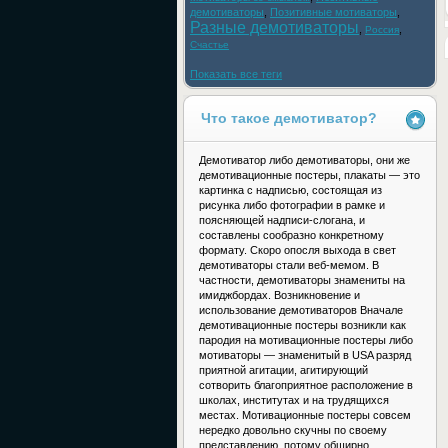
демотиваторы
,
Позитивные мотиваторы
,
Разные демотиваторы
,
,
Россия
Счастье
Показать все теги
Что такое демотиватор?
Демотиватор либо демотиваторы, они же
демотивационные постеры, плакаты — это
картинка с надписью, состоящая из
рисунка либо фотографии в рамке и
поясняющей надписи-слогана, и
составлены сообразно конкретному
формату. Скоро опосля выхода в свет
демотиваторы стали веб-мемом. В
частности, демотиваторы знамениты на
имиджбордах. Возникновение и
использование демотиваторов Вначале
демотивационные постеры возникли как
пародия на мотивационные постеры либо
мотиваторы — знаменитый в USA разряд
приятной агитации, агитирующий
сотворить благоприятное расположение в
школах, институтах и на трудящихся
местах. Мотивационные постеры совсем
нередко довольно скучны по своему
представлению, потому обширно