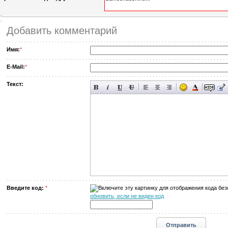
Добавить комментарий
Имя:
*
E-Mail:
*
Текст:
Введите код:
*
обновить, если не виден код