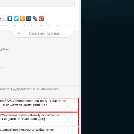
ся…
Смотри так же:
ш ...
..
своими друзьями и знакомыми: