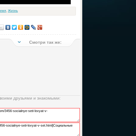
ремя
,
Жизнь
…
Смотри так же:
своими друзьями и знакомыми: