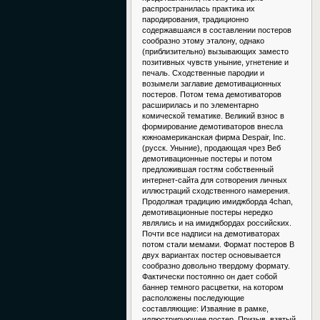
распространилась практика их
пародирования, традиционно
содержавшаяся в составлении постеров
сообразно этому эталону, однако
(приблизительно) вызывающих заместо
позитивных чувств уныние, угнетение и
печаль. Сходственные пародии и
возымели заглавие демотивационных
постеров. Потом тема демотиваторов
расширилась и по элементарно
комической тематике. Великий взнос в
формирование демотиваторов внесла
южноамериканская фирма Despair, Inc.
(русск. Уныние), продающая чрез Веб
демотивационные постеры и потом
предложившая гостям собственный
интернет-сайта для сотворения личных
иллюстраций сходственного намерения.
Продолжая традицию имиджборда 4chan,
демотивационные постеры нередко
являлись и на имиджбордах российских.
Почти все надписи на демотиваторах
потом стали мемами. Формат постеров В
двух вариантах постер основывается
сообразно довольно твердому формату.
Фактически постоянно он дает собой
баннер темного расцветки, на котором
расположены последующие
составляющие: Изваяние в рамке,
иллюстрирующее постер. Призыв, взятый