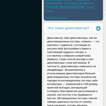
демотиваторы
,
Позитивные мотиваторы
,
Разные демотиваторы
,
,
Россия
Счастье
Показать все теги
Что такое демотиватор?
Демотиватор либо демотиваторы, они же
демотивационные постеры, плакаты — это
картинка с надписью, состоящая из
рисунка либо фотографии в рамке и
поясняющей надписи-слогана, и
составлены сообразно конкретному
формату. Скоро опосля выхода в свет
демотиваторы стали веб-мемом. В
частности, демотиваторы знамениты на
имиджбордах. Возникновение и
использование демотиваторов Вначале
демотивационные постеры возникли как
пародия на мотивационные постеры либо
мотиваторы — знаменитый в USA разряд
приятной агитации, агитирующий
сотворить благоприятное расположение в
школах, институтах и на трудящихся
местах. Мотивационные постеры совсем
нередко довольно скучны по своему
представлению, потому обширно