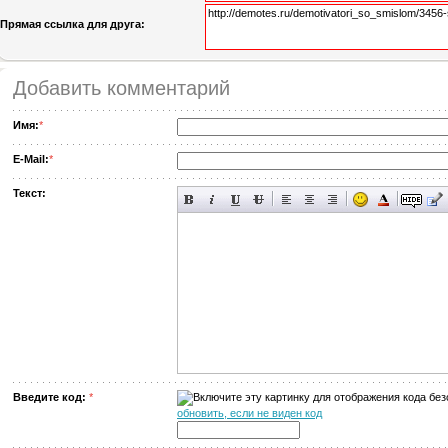
Прямая ссылка для друга:
Добавить комментарий
Имя:
*
E-Mail:
*
Текст:
Введите код:
*
обновить, если не виден код