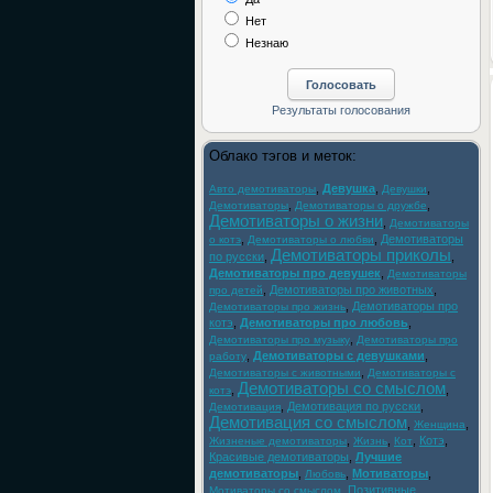
Нет
Незнаю
Облако тэгов и меток:
,
Девушка
,
,
Авто демотиваторы
Девушки
,
,
Демотиваторы
Демотиваторы о дружбе
Демотиваторы о жизни
,
Демотиваторы
,
,
Демотиваторы
о котэ
Демотиваторы о любви
Демотиваторы приколы
по русски
,
,
Демотиваторы про девушек
,
Демотиваторы
,
Демотиваторы про животных
,
про детей
,
Демотиваторы про
Демотиваторы про жизнь
котэ
,
Демотиваторы про любовь
,
,
Демотиваторы про музыку
Демотиваторы про
,
Демотиваторы с девушками
,
работу
,
Демотиваторы с животными
Демотиваторы с
Демотиваторы со смыслом
,
,
котэ
,
Демотивация по русски
,
Демотивация
Демотивация со смыслом
,
,
Женщина
,
,
,
Котэ
,
Жизненые демотиваторы
Жизнь
Кот
Красивые демотиваторы
,
Лучшие
демотиваторы
,
,
Мотиваторы
,
Любовь
,
Позитивные
Мотиваторы со смыслом