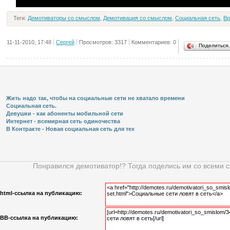
Теги:
Демотиваторы со смыслом
,
Демотивация со смыслом
,
Социальная сеть
,
В
11-11-2010, 17:48
Сергей
Просмотров: 3317
Комментариев: 0
Поделиться
Жить надо так, чтобы на социальные сети не хватало времени
Социальная сеть.
Девушки - как абоненты мобильной сети
Интернет - всемирная сеть одиночества
В Контракте - Новая социальная сеть для тех
Понравился демотиватор!? Тогда поделись им со всеми 
html-cсылка на публикацию:
BB-cсылка на публикацию: