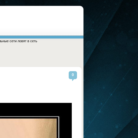
ьные сети ловят в сеть
0