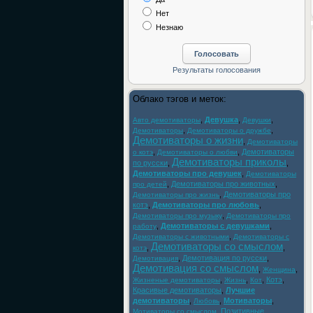
Нет
Незнаю
Облако тэгов и меток:
,
Девушка
,
,
Авто демотиваторы
Девушки
,
,
Демотиваторы
Демотиваторы о дружбе
Демотиваторы о жизни
,
Демотиваторы
,
,
Демотиваторы
о котэ
Демотиваторы о любви
Демотиваторы приколы
по русски
,
,
Демотиваторы про девушек
,
Демотиваторы
,
Демотиваторы про животных
,
про детей
,
Демотиваторы про
Демотиваторы про жизнь
котэ
,
Демотиваторы про любовь
,
,
Демотиваторы про музыку
Демотиваторы про
,
Демотиваторы с девушками
,
работу
,
Демотиваторы с животными
Демотиваторы с
Демотиваторы со смыслом
,
,
котэ
,
Демотивация по русски
,
Демотивация
Демотивация со смыслом
,
,
Женщина
,
,
,
Котэ
,
Жизненые демотиваторы
Жизнь
Кот
Красивые демотиваторы
,
Лучшие
демотиваторы
,
,
Мотиваторы
,
Любовь
,
Позитивные
Мотиваторы со смыслом