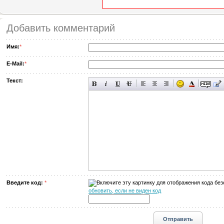
Добавить комментарий
Имя:
*
E-Mail:
*
Текст:
Введите код:
*
обновить, если не виден код