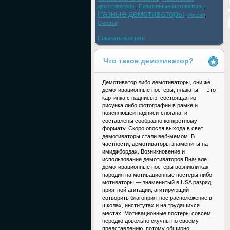
демотиваторы
,
Позитивные мотиваторы
,
Разные демотиваторы
,
,
Россия
Счастье
Показать все теги
Что такое демотиватор?
Демотиватор либо демотиваторы, они же
демотивационные постеры, плакаты — это
картинка с надписью, состоящая из
рисунка либо фотографии в рамке и
поясняющей надписи-слогана, и
составлены сообразно конкретному
формату. Скоро опосля выхода в свет
демотиваторы стали веб-мемом. В
частности, демотиваторы знамениты на
имиджбордах. Возникновение и
использование демотиваторов Вначале
демотивационные постеры возникли как
пародия на мотивационные постеры либо
мотиваторы — знаменитый в USA разряд
приятной агитации, агитирующий
сотворить благоприятное расположение в
школах, институтах и на трудящихся
местах. Мотивационные постеры совсем
нередко довольно скучны по своему
представлению, потому обширно