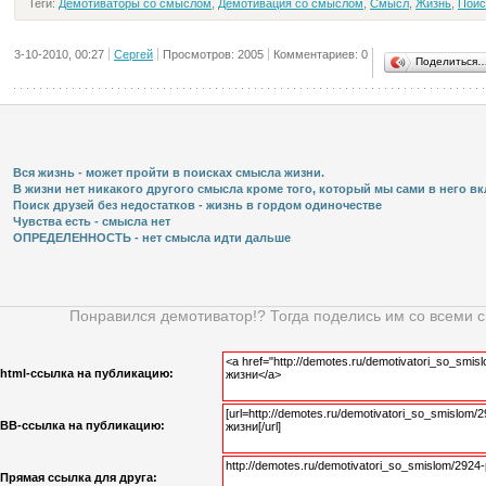
Теги:
Демотиваторы со смыслом
,
Демотивация со смыслом
,
Смысл
,
Жизнь
,
Поис
3-10-2010, 00:27
Сергей
Просмотров: 2005
Комментариев: 0
Поделиться
Вся жизнь - может пройти в поисках смысла жизни.
В жизни нет никакого другого смысла кроме того, который мы сами в него вкла
Поиск друзей без недостатков - жизнь в гордом одиночестве
Чувства есть - смысла нет
ОПРЕДЕЛЕННОСТЬ - нет смысла идти дальше
Понравился демотиватор!? Тогда поделись им со всеми 
html-cсылка на публикацию:
BB-cсылка на публикацию:
Прямая ссылка для друга: