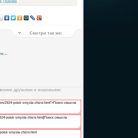
к
,
Психика
…
Смотри так же:
 ...
своими друзьями и знакомыми: