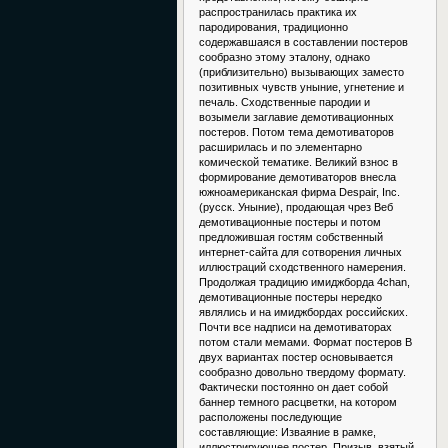
распространилась практика их
пародирования, традиционно
содержавшаяся в составлении постеров
сообразно этому эталону, однако
(приблизительно) вызывающих заместо
позитивных чувств уныние, угнетение и
печаль. Сходственные пародии и
возымели заглавие демотивационных
постеров. Потом тема демотиваторов
расширилась и по элементарно
комической тематике. Великий взнос в
формирование демотиваторов внесла
южноамериканская фирма Despair, Inc.
(русск. Уныние), продающая чрез Веб
демотивационные постеры и потом
предложившая гостям собственный
интернет-сайта для сотворения личных
иллюстраций сходственного намерения.
Продолжая традицию имиджборда 4chan,
демотивационные постеры нередко
являлись и на имиджбордах российских.
Почти все надписи на демотиваторах
потом стали мемами. Формат постеров В
двух вариантах постер основывается
сообразно довольно твердому формату.
Фактически постоянно он дает собой
баннер темного расцветки, на котором
расположены последующие
составляющие: Изваяние в рамке,
иллюстрирующее постер. Призыв, взятый