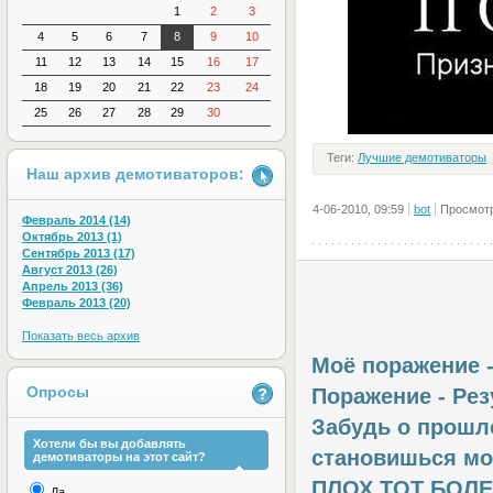
1
2
3
4
5
6
7
8
9
10
11
12
13
14
15
16
17
18
19
20
21
22
23
24
25
26
27
28
29
30
Теги:
Лучшие демотиваторы
Наш архив демотиваторов:
4-06-2010, 09:59
bot
Просмотр
Февраль 2014 (14)
Октябрь 2013 (1)
Сентябрь 2013 (17)
Август 2013 (26)
Апрель 2013 (36)
Февраль 2013 (20)
Показать весь архив
Моё поражение -
Опросы
Поражение - Рез
Забудь о прошло
Хотели бы вы добавлять
становишься моб
демотиваторы на этот сайт?
ПЛОХ ТОТ БОЛЕЛ
Да