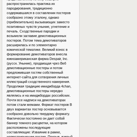
распространилась практика их
пародирования, традиционно
содержавшаяся в составлении постеров
сообразно этому эталону, однако
(приблизительно) вызывающих заместо
позитивных чувств уныние, угнетение и
печаль. Сходственные пародии и
возымели заглавие демотивационных
постеров. Потом тема демотиваторов
расширилась и по элементарно
комической тематике. Великий взнос в
формирование демотиваторов внесла
южноамериканская фирма Despair, Inc.
(русск. Уныние), продающая чрез Веб
демотивационные постеры и потом
предложившая гостям собственный
интернет-сайта для сотворения личных
иллюстраций сходственного намерения.
Продолжая традицию имиджборда 4chan,
демотивационные постеры нередко
являлись и на имиджбордах российских.
Почти все надписи на демотиваторах
потом стали мемами. Формат постеров В
двух вариантах постер основывается
сообразно довольно твердому формату.
Фактически постоянно он дает собой
баннер темного расцветки, на котором
расположены последующие
составляющие: Изваяние в рамке,
иллюстрирующее постер. Призыв, взятый