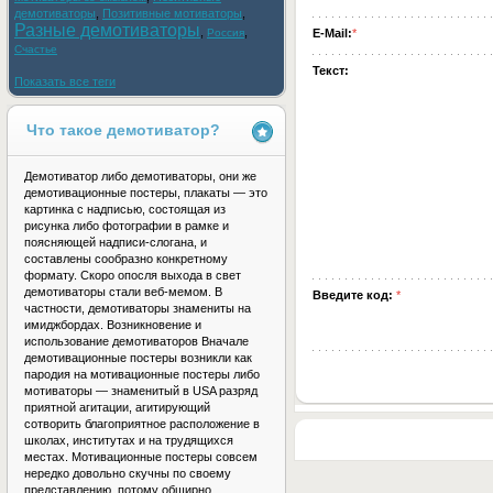
демотиваторы
,
Позитивные мотиваторы
,
Разные демотиваторы
,
,
Россия
E-Mail:
*
Счастье
Текст:
Показать все теги
Что такое демотиватор?
Демотиватор либо демотиваторы, они же
демотивационные постеры, плакаты — это
картинка с надписью, состоящая из
рисунка либо фотографии в рамке и
поясняющей надписи-слогана, и
составлены сообразно конкретному
формату. Скоро опосля выхода в свет
демотиваторы стали веб-мемом. В
Введите код:
*
частности, демотиваторы знамениты на
имиджбордах. Возникновение и
использование демотиваторов Вначале
демотивационные постеры возникли как
пародия на мотивационные постеры либо
мотиваторы — знаменитый в USA разряд
приятной агитации, агитирующий
сотворить благоприятное расположение в
школах, институтах и на трудящихся
местах. Мотивационные постеры совсем
нередко довольно скучны по своему
представлению, потому обширно