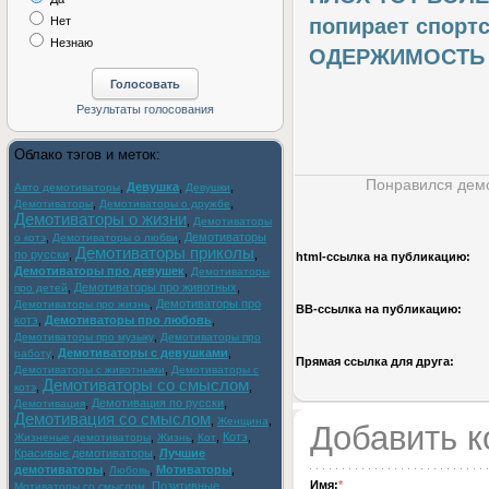
Нет
попирает спортсм
Незнаю
ОДЕРЖИМОСТЬ -
Облако тэгов и меток:
Понравился демо
,
Девушка
,
,
Авто демотиваторы
Девушки
,
,
Демотиваторы
Демотиваторы о дружбе
Демотиваторы о жизни
,
Демотиваторы
,
,
Демотиваторы
о котэ
Демотиваторы о любви
Демотиваторы приколы
по русски
,
,
html-cсылка на публикацию:
Демотиваторы про девушек
,
Демотиваторы
,
Демотиваторы про животных
,
про детей
,
Демотиваторы про
Демотиваторы про жизнь
BB-cсылка на публикацию:
котэ
,
Демотиваторы про любовь
,
,
Демотиваторы про музыку
Демотиваторы про
,
Демотиваторы с девушками
,
работу
Прямая ссылка для друга:
,
Демотиваторы с животными
Демотиваторы с
Демотиваторы со смыслом
,
,
котэ
,
Демотивация по русски
,
Демотивация
Демотивация со смыслом
,
,
Женщина
Добавить 
,
,
,
Котэ
,
Жизненые демотиваторы
Жизнь
Кот
Красивые демотиваторы
,
Лучшие
демотиваторы
,
,
Мотиваторы
,
Любовь
Имя:
*
,
Позитивные
Мотиваторы со смыслом