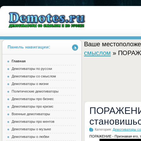
Ваше местоположе
Панель навигации:
смыслом
» ПОРАЖЕ
Главная
Demotes.ru
Демотиваторы по русски
Демотиваторы со смыслом
Демотиваторы о жизни
Политические демотиваторы
Демотиваторы про бизнес
Демотиваторы про кризис
ПОРАЖЕНИЕ
Военные демотиваторы
становишьс
Демотиваторы про ментов
Демотиваторы о музыке
Категория:
Демотиваторы с
ПОРАЖЕНИЕ - Признавая его, 
Демотиваторы о любви