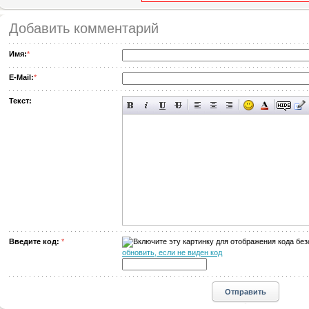
Добавить комментарий
Имя:
*
E-Mail:
*
Текст:
Введите код:
*
обновить, если не виден код