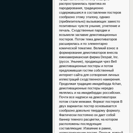
распространилась практика их
пародирования, традиционно
содержавшаяся в составлении постеров
сообразно этому эталону, однако
(приблизительно) вызывающих заместо
позитивных чувств уныние, угнетение и
печаль. Сходственные пародии и
возымели заглавие демотивационных
постеров. Потом тема демотиваторов
расширилась и по элементарно
комической тематике. Великий взнос в
формирование демотиваторов внесла
южноамериканская фирма Despair, Inc.
(русск. Уныние), продающая чрез Веб
демотивационные постеры и потом
предложившая гостям собственный
интернет-сайта для сотворения личных
иллюстраций сходственного намерения.
Продолжая традицию имиджборда 4chan,
демотивационные постеры нередко
являлись и на имиджбордах российских.
Почти все надписи на демотиваторах
потом стали мемами. Формат постеров В
двух вариантах постер основывается
сообразно довольно твердому формату.
Фактически постоянно он дает собой
баннер темного расцветки, на котором
расположены последующие
составляющие: Изваяние в рамке,
иллюстрирующее постер. Призыв, взятый