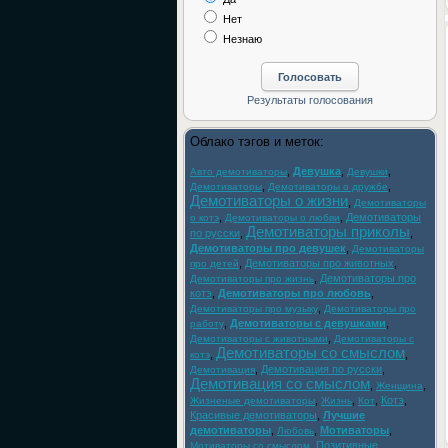
Нет
Незнаю
Облако тэгов и меток:
,
Девушка
,
,
Авто демотиваторы
Девушки
,
,
Демотиваторы
Демотиваторы о дружбе
Демотиваторы о жизни
,
Демотиваторы
,
,
Демотиваторы
о котэ
Демотиваторы о любви
Демотиваторы приколы
по русски
,
,
Демотиваторы про девушек
,
Демотиваторы
,
Демотиваторы про животных
,
про детей
,
Демотиваторы про
Демотиваторы про жизнь
котэ
,
Демотиваторы про любовь
,
,
Демотиваторы про музыку
Демотиваторы про
,
Демотиваторы с девушками
,
работу
,
Демотиваторы с животными
Демотиваторы с
Демотиваторы со смыслом
,
,
котэ
,
Демотивация по русски
,
Демотивация
Демотивация со смыслом
,
,
Женщина
,
,
,
Котэ
,
Жизненые демотиваторы
Жизнь
Кот
Красивые демотиваторы
,
Лучшие
демотиваторы
,
,
Мотиваторы
,
Любовь
,
Позитивные
Мотиваторы со смыслом