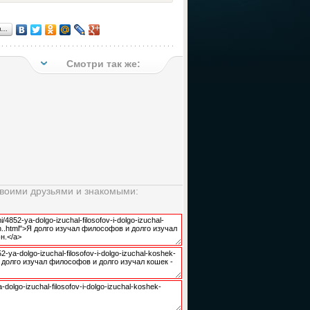
я…
Смотри так же:
своими друзьями и знакомыми: