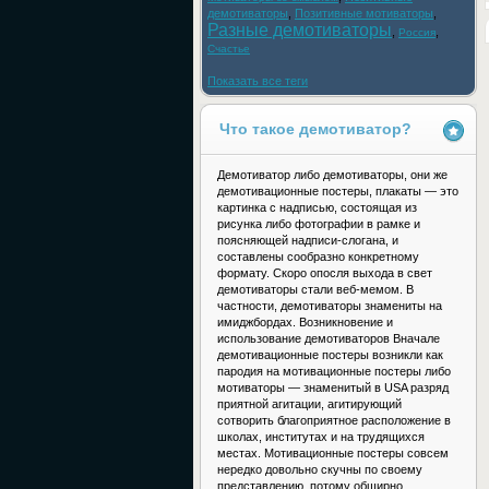
демотиваторы
,
Позитивные мотиваторы
,
Разные демотиваторы
,
,
Россия
Счастье
Показать все теги
Что такое демотиватор?
Демотиватор либо демотиваторы, они же
демотивационные постеры, плакаты — это
картинка с надписью, состоящая из
рисунка либо фотографии в рамке и
поясняющей надписи-слогана, и
составлены сообразно конкретному
формату. Скоро опосля выхода в свет
демотиваторы стали веб-мемом. В
частности, демотиваторы знамениты на
имиджбордах. Возникновение и
использование демотиваторов Вначале
демотивационные постеры возникли как
пародия на мотивационные постеры либо
мотиваторы — знаменитый в USA разряд
приятной агитации, агитирующий
сотворить благоприятное расположение в
школах, институтах и на трудящихся
местах. Мотивационные постеры совсем
нередко довольно скучны по своему
представлению, потому обширно