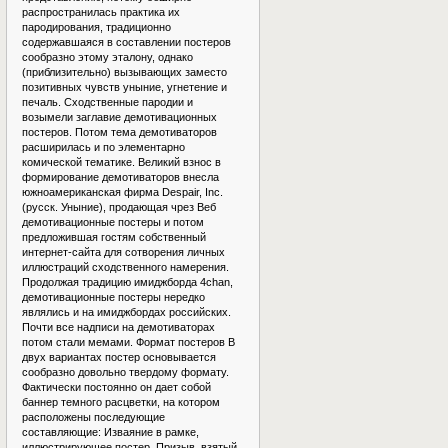
распространилась практика их
пародирования, традиционно
содержавшаяся в составлении постеров
сообразно этому эталону, однако
(приблизительно) вызывающих заместо
позитивных чувств уныние, угнетение и
печаль. Сходственные пародии и
возымели заглавие демотивационных
постеров. Потом тема демотиваторов
расширилась и по элементарно
комической тематике. Великий взнос в
формирование демотиваторов внесла
южноамериканская фирма Despair, Inc.
(русск. Уныние), продающая чрез Веб
демотивационные постеры и потом
предложившая гостям собственный
интернет-сайта для сотворения личных
иллюстраций сходственного намерения.
Продолжая традицию имиджборда 4chan,
демотивационные постеры нередко
являлись и на имиджбордах российских.
Почти все надписи на демотиваторах
потом стали мемами. Формат постеров В
двух вариантах постер основывается
сообразно довольно твердому формату.
Фактически постоянно он дает собой
баннер темного расцветки, на котором
расположены последующие
составляющие: Изваяние в рамке,
иллюстрирующее постер. Призыв, взятый