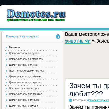
Ваше местоположе
Панель навигации:
животными
» Зачем
Главная
Demotes.ru
Демотиваторы по русски
Демотиваторы со смыслом
Демотиваторы о жизни
Политические демотиваторы
Демотиваторы про бизнес
Демотиваторы про кризис
Зачем ты п
Военные демотиваторы
любит???
Демотиваторы про ментов
Демотиваторы о музыке
Категория:
Демотиваторы с
Демотиваторы о любви
Зачем ты причин