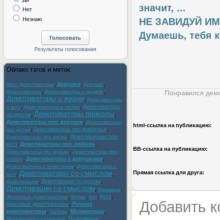
значит, ...
Нет
Незнаю
НЕ ЗАВИДУЙ ИМ. 
Думаешь, тебя к
Облако тэгов и меток:
,
Девушка
,
,
Авто демотиваторы
Девушки
,
,
Демотиваторы
Демотиваторы о дружбе
Понравился демо
Демотиваторы о жизни
,
Демотиваторы
,
,
Демотиваторы
о котэ
Демотиваторы о любви
Демотиваторы приколы
по русски
,
,
Демотиваторы про девушек
,
Демотиваторы
html-cсылка на публикацию:
,
Демотиваторы про животных
,
про детей
,
Демотиваторы про
Демотиваторы про жизнь
котэ
,
Демотиваторы про любовь
,
BB-cсылка на публикацию:
,
Демотиваторы про музыку
Демотиваторы про
,
Демотиваторы с девушками
,
работу
,
Демотиваторы с животными
Демотиваторы с
Демотиваторы со смыслом
Прямая ссылка для друга:
,
,
котэ
,
Демотивация по русски
,
Демотивация
Демотивация со смыслом
,
,
Женщина
,
,
,
Котэ
,
Жизненые демотиваторы
Жизнь
Кот
Добавить 
Красивые демотиваторы
,
Лучшие
демотиваторы
,
,
Мотиваторы
,
Любовь
,
Позитивные
Мотиваторы со смыслом