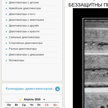
Демотиваторы с детьми
БЕЗЗАЩИТНЫ ПЕ
Армейские демотиваторы
Демотиваторы о котэ
Демотиваторы с животными
Демотиваторы о дружбе
Демотиваторы о красоте
Смешные демотиваторы
Спортивные демотиваторы
Разные демотиваторы
Демотиваторы с девушками
Мотиваторы
Календарь демотиваторов:
«
Апрель 2016 »
Пн
Вт
Ср
Чт
Пт
Сб
Вс