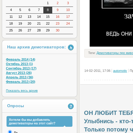
1
2
3
4
5
6
7
8
9
10
11
12
13
14
15
16
17
18
19
20
21
22
23
24
25
26
27
28
29
30
Наш архив демотиваторов:
Теги:
Демотиваторы про жив
Февраль 2014 (14)
Октябрь 2013 (1)
Сентябрь 2013 (17)
14-02-2011, 17:06
automotiv
П
Август 2013 (26)
Апрель 2013 (36)
Февраль 2013 (20)
Показать весь архив
Опросы
ОН ЛЮБИТ ТЕБЯ
Хотели бы вы добавлять
Улыбнись - кто-
демотиваторы на этот сайт?
Только потому чт
Да