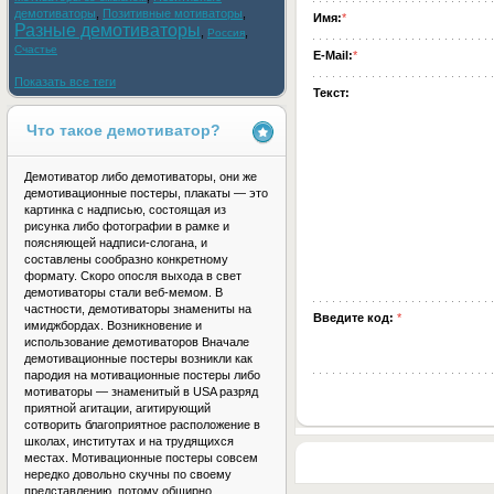
демотиваторы
,
Позитивные мотиваторы
,
Имя:
*
Разные демотиваторы
,
,
Россия
Счастье
E-Mail:
*
Показать все теги
Текст:
Что такое демотиватор?
Демотиватор либо демотиваторы, они же
демотивационные постеры, плакаты — это
картинка с надписью, состоящая из
рисунка либо фотографии в рамке и
поясняющей надписи-слогана, и
составлены сообразно конкретному
формату. Скоро опосля выхода в свет
демотиваторы стали веб-мемом. В
частности, демотиваторы знамениты на
Введите код:
*
имиджбордах. Возникновение и
использование демотиваторов Вначале
демотивационные постеры возникли как
пародия на мотивационные постеры либо
мотиваторы — знаменитый в USA разряд
приятной агитации, агитирующий
сотворить благоприятное расположение в
школах, институтах и на трудящихся
местах. Мотивационные постеры совсем
нередко довольно скучны по своему
представлению, потому обширно