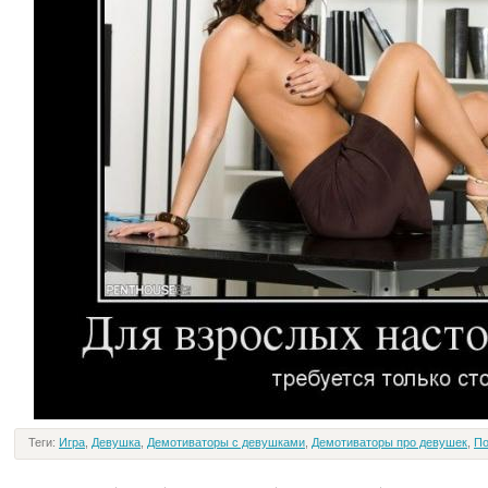
Теги:
Игра
,
Девушка
,
Демотиваторы с девушками
,
Демотиваторы про девушек
,
По