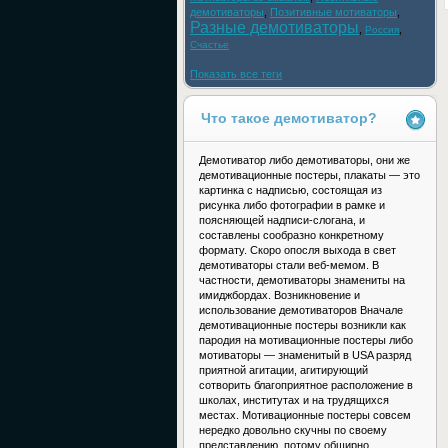
демотиваторы
,
Позитивные мотиваторы
,
Разные демотиваторы
,
,
Россия
Счастье
Показать все теги
Что такое демотиватор?
Демотиватор либо демотиваторы, они же
демотивационные постеры, плакаты — это
картинка с надписью, состоящая из
рисунка либо фотографии в рамке и
поясняющей надписи-слогана, и
составлены сообразно конкретному
формату. Скоро опосля выхода в свет
демотиваторы стали веб-мемом. В
частности, демотиваторы знамениты на
имиджбордах. Возникновение и
использование демотиваторов Вначале
демотивационные постеры возникли как
пародия на мотивационные постеры либо
мотиваторы — знаменитый в USA разряд
приятной агитации, агитирующий
сотворить благоприятное расположение в
школах, институтах и на трудящихся
местах. Мотивационные постеры совсем
нередко довольно скучны по своему
представлению, потому обширно