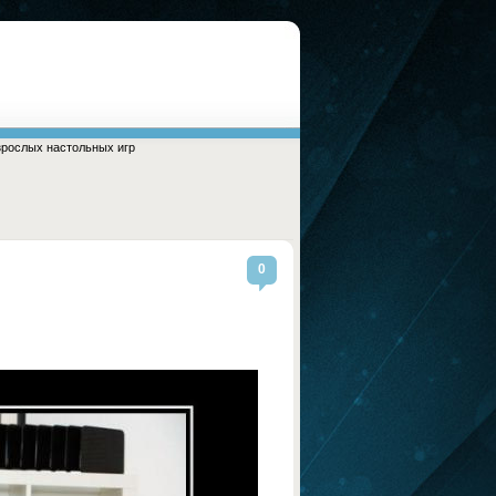
зрослых настольных игр
0