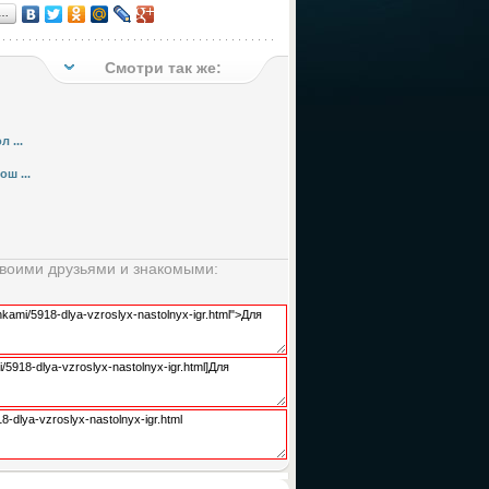
я…
Смотри так же:
 ...
ш ...
своими друзьями и знакомыми: