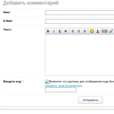
Добавить комментарий
Имя:
*
E-Mail:
*
Текст:
Введите код:
*
обновить, если не виден код