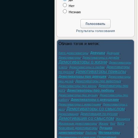
Нет
Незнаю
Облако тэгов и меток:
,
Девушка
,
,
Авто демотиваторы
Девушки
,
,
Демотиваторы
Демотиваторы о дружбе
Демотиваторы о жизни
,
Демотиваторы
,
,
Демотиваторы
о котэ
Демотиваторы о любви
Демотиваторы приколы
по русски
,
,
Демотиваторы про девушек
,
Демотиваторы
,
Демотиваторы про животных
,
про детей
,
Демотиваторы про
Демотиваторы про жизнь
котэ
,
Демотиваторы про любовь
,
,
Демотиваторы про музыку
Демотиваторы про
,
Демотиваторы с девушками
,
работу
,
Демотиваторы с животными
Демотиваторы с
Демотиваторы со смыслом
,
,
котэ
,
Демотивация по русски
,
Демотивация
Демотивация со смыслом
,
,
Женщина
,
,
,
Котэ
,
Жизненые демотиваторы
Жизнь
Кот
Красивые демотиваторы
,
Лучшие
демотиваторы
,
,
Мотиваторы
,
Любовь
,
Позитивные
Мотиваторы со смыслом