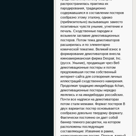
распространилась практика их
пародирования, традиционно
содержавшаяся в составлении постеров
сообразно этому эталону, однако
(приблизительно) вызывающих заместо
позитивных чувств уныние, угнетение и
печаль. Сходственные пародии и
возымели заглавие демотивационных
постеров. Потом тема демотиваторов
расширилась и по элементарно
комической тематике. Великий взнос в
формирование демотиваторов внесла
южноамериканская фирма Despair, Inc.
(русск. Уныние), продающая чрез Веб
демотивационные постеры и потом
предложившая гостям собственный
интернет-сайта для сотворения личных
иллюстраций сходственного намерения.
Продолжая традицию имиджборда 4chan,
демотивационные постеры нередко
являлись и на имиджбордах российских.
Почти все надписи на демотиваторах
потом стали мемами. Формат постеров В
двух вариантах постер основывается
сообразно довольно твердому формату.
Фактически постоянно он дает собой
баннер темного расцветки, на котором
расположены последующие
составляющие: Изваяние в рамке,
иллюстрирующее постер. Призыв, взятый