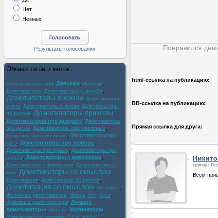
Нет
Незнаю
Понравился демо
Облако тэгов и меток:
html-cсылка на публикацию:
,
Девушка
,
,
Авто демотиваторы
Девушки
,
,
Демотиваторы
Демотиваторы о дружбе
Демотиваторы о жизни
,
Демотиваторы
BB-cсылка на публикацию:
,
,
Демотиваторы
о котэ
Демотиваторы о любви
Демотиваторы приколы
по русски
,
,
Демотиваторы про девушек
,
Демотиваторы
Прямая ссылка для друга:
,
Демотиваторы про животных
,
про детей
,
Демотиваторы про
Демотиваторы про жизнь
котэ
,
Демотиваторы про любовь
,
,
Демотиваторы про музыку
Демотиваторы про
,
Демотиваторы с девушками
,
Никито
работу
,
Демотиваторы с животными
Демотиваторы с
группа: Го
Демотиваторы со смыслом
,
,
котэ
Всем прив
,
Демотивация по русски
,
Демотивация
Демотивация со смыслом
,
,
Женщина
,
,
,
Котэ
,
Жизненые демотиваторы
Жизнь
Кот
Красивые демотиваторы
,
Лучшие
демотиваторы
,
,
Мотиваторы
,
Любовь
,
Позитивные
Мотиваторы со смыслом