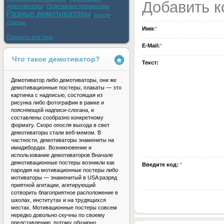
Добавить 
демотиваторы
,
Позитивные мотиваторы
,
Разные демотиваторы
,
,
Россия
Счастье
Имя:
*
Показать все теги
E-Mail:
*
Что такое демотиватор?
Текст:
Демотиватор либо демотиваторы, они же
демотивационные постеры, плакаты — это
картинка с надписью, состоящая из
рисунка либо фотографии в рамке и
поясняющей надписи-слогана, и
составлены сообразно конкретному
формату. Скоро опосля выхода в свет
демотиваторы стали веб-мемом. В
частности, демотиваторы знамениты на
имиджбордах. Возникновение и
использование демотиваторов Вначале
демотивационные постеры возникли как
Введите код:
*
пародия на мотивационные постеры либо
мотиваторы — знаменитый в USA разряд
приятной агитации, агитирующий
сотворить благоприятное расположение в
школах, институтах и на трудящихся
местах. Мотивационные постеры совсем
нередко довольно скучны по своему
представлению, потому обширно