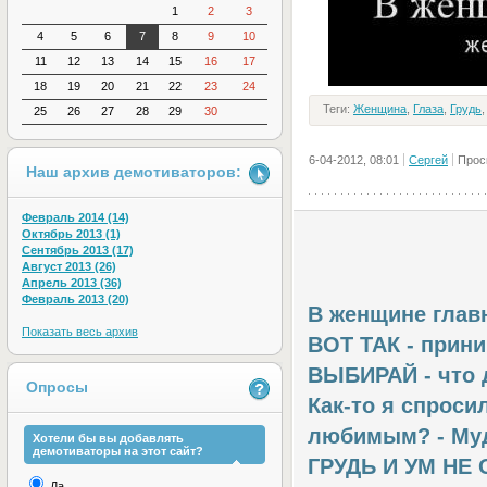
1
2
3
4
5
6
7
8
9
10
11
12
13
14
15
16
17
18
19
20
21
22
23
24
Теги:
Женщина
,
Глаза
,
Грудь
25
26
27
28
29
30
6-04-2012, 08:01
Сергей
Прос
Наш архив демотиваторов:
Февраль 2014 (14)
Октябрь 2013 (1)
Сентябрь 2013 (17)
Август 2013 (26)
Апрель 2013 (36)
Февраль 2013 (20)
В женщине главн
Показать весь архив
ВОТ ТАК - прин
ВЫБИРАЙ - что 
Опросы
Как-то я спроси
любимым? - Муд
Хотели бы вы добавлять
демотиваторы на этот сайт?
ГРУДЬ И УМ НЕ
Да