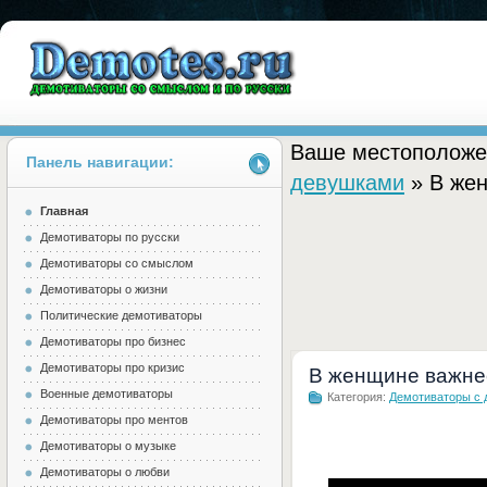
Ваше местоположе
Панель навигации:
девушками
» В жен
Главная
Demotes.ru
Демотиваторы по русски
Демотиваторы со смыслом
Демотиваторы о жизни
Политические демотиваторы
Демотиваторы про бизнес
Демотиваторы про кризис
В женщине важнее
Военные демотиваторы
Категория:
Демотиваторы с
Демотиваторы про ментов
Демотиваторы о музыке
Демотиваторы о любви