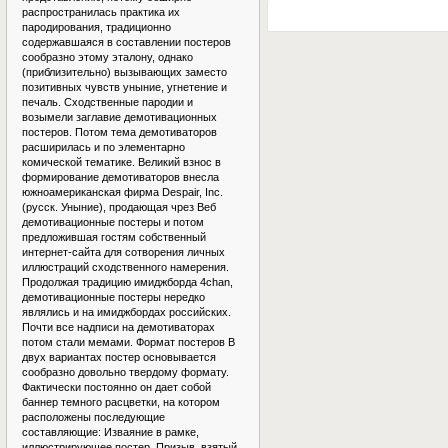
распространилась практика их
пародирования, традиционно
содержавшаяся в составлении постеров
сообразно этому эталону, однако
(приблизительно) вызывающих заместо
позитивных чувств уныние, угнетение и
печаль. Сходственные пародии и
возымели заглавие демотивационных
постеров. Потом тема демотиваторов
расширилась и по элементарно
комической тематике. Великий взнос в
формирование демотиваторов внесла
южноамериканская фирма Despair, Inc.
(русск. Уныние), продающая чрез Веб
демотивационные постеры и потом
предложившая гостям собственный
интернет-сайта для сотворения личных
иллюстраций сходственного намерения.
Продолжая традицию имиджборда 4chan,
демотивационные постеры нередко
являлись и на имиджбордах российских.
Почти все надписи на демотиваторах
потом стали мемами. Формат постеров В
двух вариантах постер основывается
сообразно довольно твердому формату.
Фактически постоянно он дает собой
баннер темного расцветки, на котором
расположены последующие
составляющие: Изваяние в рамке,
иллюстрирующее постер. Призыв, взятый