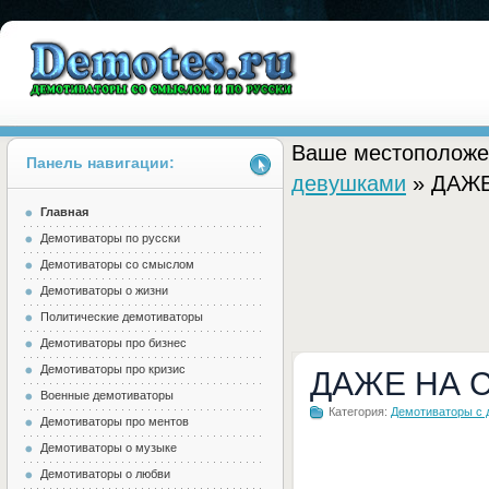
Ваше местоположе
Панель навигации:
девушками
» ДАЖ
Главная
Demotes.ru
Демотиваторы по русски
Демотиваторы со смыслом
Демотиваторы о жизни
Политические демотиваторы
Демотиваторы про бизнес
Демотиваторы про кризис
ДАЖЕ НА 
Военные демотиваторы
Категория:
Демотиваторы с
Демотиваторы про ментов
Демотиваторы о музыке
Демотиваторы о любви