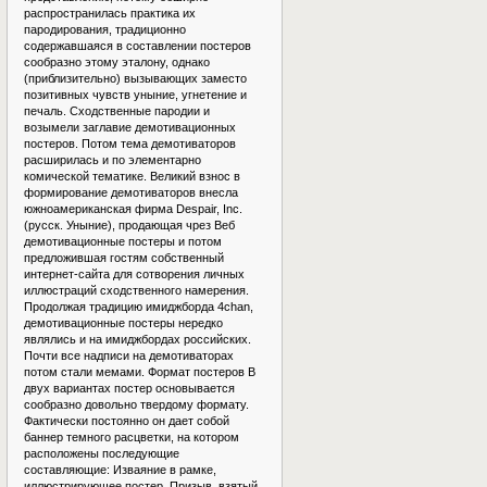
распространилась практика их
пародирования, традиционно
содержавшаяся в составлении постеров
сообразно этому эталону, однако
(приблизительно) вызывающих заместо
позитивных чувств уныние, угнетение и
печаль. Сходственные пародии и
возымели заглавие демотивационных
постеров. Потом тема демотиваторов
расширилась и по элементарно
комической тематике. Великий взнос в
формирование демотиваторов внесла
южноамериканская фирма Despair, Inc.
(русск. Уныние), продающая чрез Веб
демотивационные постеры и потом
предложившая гостям собственный
интернет-сайта для сотворения личных
иллюстраций сходственного намерения.
Продолжая традицию имиджборда 4chan,
демотивационные постеры нередко
являлись и на имиджбордах российских.
Почти все надписи на демотиваторах
потом стали мемами. Формат постеров В
двух вариантах постер основывается
сообразно довольно твердому формату.
Фактически постоянно он дает собой
баннер темного расцветки, на котором
расположены последующие
составляющие: Изваяние в рамке,
иллюстрирующее постер. Призыв, взятый