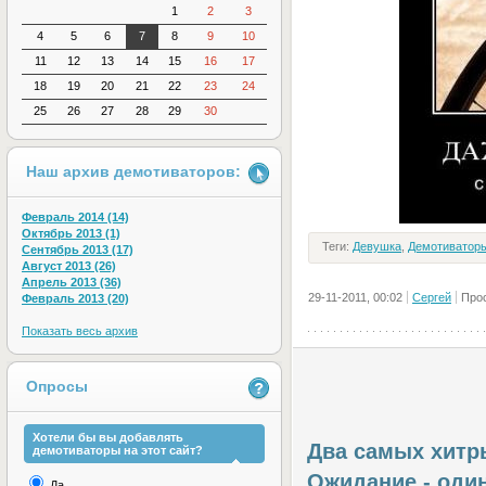
1
2
3
4
5
6
7
8
9
10
11
12
13
14
15
16
17
18
19
20
21
22
23
24
25
26
27
28
29
30
Наш архив демотиваторов:
Февраль 2014 (14)
Октябрь 2013 (1)
Теги:
Девушка
,
Демотиватор
Сентябрь 2013 (17)
Август 2013 (26)
Апрель 2013 (36)
29-11-2011, 00:02
Сергей
Про
Февраль 2013 (20)
Показать весь архив
Опросы
Хотели бы вы добавлять
Два самых хитр
демотиваторы на этот сайт?
Ожидание - один
Да