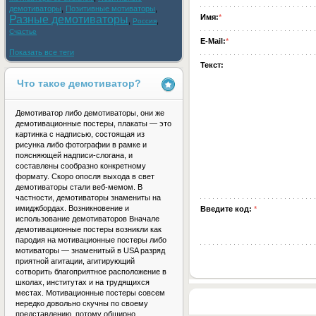
демотиваторы
,
Позитивные мотиваторы
,
Имя:
*
Разные демотиваторы
,
,
Россия
Счастье
E-Mail:
*
Показать все теги
Текст:
Что такое демотиватор?
Демотиватор либо демотиваторы, они же
демотивационные постеры, плакаты — это
картинка с надписью, состоящая из
рисунка либо фотографии в рамке и
поясняющей надписи-слогана, и
составлены сообразно конкретному
формату. Скоро опосля выхода в свет
демотиваторы стали веб-мемом. В
частности, демотиваторы знамениты на
имиджбордах. Возникновение и
Введите код:
*
использование демотиваторов Вначале
демотивационные постеры возникли как
пародия на мотивационные постеры либо
мотиваторы — знаменитый в USA разряд
приятной агитации, агитирующий
сотворить благоприятное расположение в
школах, институтах и на трудящихся
местах. Мотивационные постеры совсем
нередко довольно скучны по своему
представлению, потому обширно