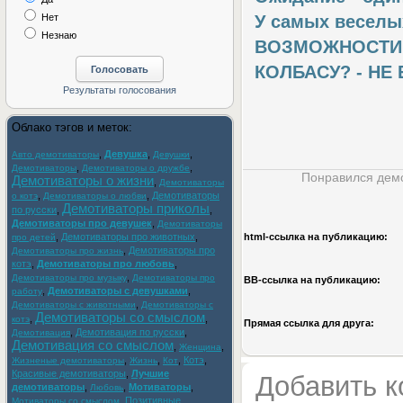
Нет
У самых веселы
Незнаю
ВОЗМОЖНОСТИ ЕС
КОЛБАСУ? - НЕ 
Облако тэгов и меток:
,
Девушка
,
,
Авто демотиваторы
Девушки
,
,
Демотиваторы
Демотиваторы о дружбе
Понравился демо
Демотиваторы о жизни
,
Демотиваторы
,
,
Демотиваторы
о котэ
Демотиваторы о любви
Демотиваторы приколы
по русски
,
,
Демотиваторы про девушек
,
Демотиваторы
,
Демотиваторы про животных
,
html-cсылка на публикацию:
про детей
,
Демотиваторы про
Демотиваторы про жизнь
котэ
,
Демотиваторы про любовь
,
,
Демотиваторы про музыку
Демотиваторы про
BB-cсылка на публикацию:
,
Демотиваторы с девушками
,
работу
,
Демотиваторы с животными
Демотиваторы с
Демотиваторы со смыслом
,
,
котэ
Прямая ссылка для друга:
,
Демотивация по русски
,
Демотивация
Демотивация со смыслом
,
,
Женщина
,
,
,
Котэ
,
Жизненые демотиваторы
Жизнь
Кот
Красивые демотиваторы
,
Лучшие
Добавить 
демотиваторы
,
,
Мотиваторы
,
Любовь
,
Позитивные
Мотиваторы со смыслом