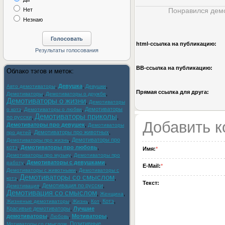
Нет
Понравился демо
Незнаю
html-cсылка на публикацию:
BB-cсылка на публикацию:
Облако тэгов и меток:
,
Девушка
,
,
Авто демотиваторы
Девушки
Прямая ссылка для друга:
,
,
Демотиваторы
Демотиваторы о дружбе
Демотиваторы о жизни
,
Демотиваторы
,
,
Демотиваторы
о котэ
Демотиваторы о любви
Демотиваторы приколы
по русски
,
,
Добавить 
Демотиваторы про девушек
,
Демотиваторы
,
Демотиваторы про животных
,
про детей
,
Демотиваторы про
Демотиваторы про жизнь
котэ
,
Демотиваторы про любовь
,
Имя:
*
,
Демотиваторы про музыку
Демотиваторы про
,
Демотиваторы с девушками
,
работу
E-Mail:
*
,
Демотиваторы с животными
Демотиваторы с
Демотиваторы со смыслом
,
,
котэ
Текст:
,
Демотивация по русски
,
Демотивация
Демотивация со смыслом
,
,
Женщина
,
,
,
Котэ
,
Жизненые демотиваторы
Жизнь
Кот
Красивые демотиваторы
,
Лучшие
демотиваторы
,
,
Мотиваторы
,
Любовь
,
Позитивные
Мотиваторы со смыслом