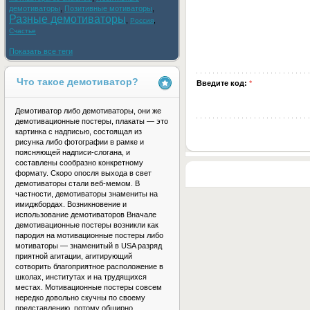
демотиваторы
,
Позитивные мотиваторы
,
Разные демотиваторы
,
,
Россия
Счастье
Показать все теги
Что такое демотиватор?
Введите код:
*
Демотиватор либо демотиваторы, они же
демотивационные постеры, плакаты — это
картинка с надписью, состоящая из
рисунка либо фотографии в рамке и
поясняющей надписи-слогана, и
составлены сообразно конкретному
формату. Скоро опосля выхода в свет
демотиваторы стали веб-мемом. В
частности, демотиваторы знамениты на
имиджбордах. Возникновение и
использование демотиваторов Вначале
демотивационные постеры возникли как
пародия на мотивационные постеры либо
мотиваторы — знаменитый в USA разряд
приятной агитации, агитирующий
сотворить благоприятное расположение в
школах, институтах и на трудящихся
местах. Мотивационные постеры совсем
нередко довольно скучны по своему
представлению, потому обширно