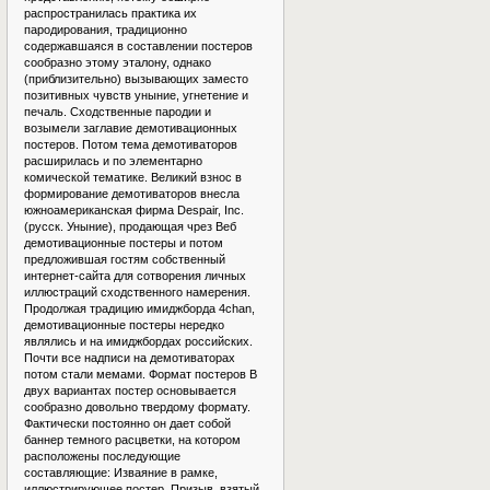
распространилась практика их
пародирования, традиционно
содержавшаяся в составлении постеров
сообразно этому эталону, однако
(приблизительно) вызывающих заместо
позитивных чувств уныние, угнетение и
печаль. Сходственные пародии и
возымели заглавие демотивационных
постеров. Потом тема демотиваторов
расширилась и по элементарно
комической тематике. Великий взнос в
формирование демотиваторов внесла
южноамериканская фирма Despair, Inc.
(русск. Уныние), продающая чрез Веб
демотивационные постеры и потом
предложившая гостям собственный
интернет-сайта для сотворения личных
иллюстраций сходственного намерения.
Продолжая традицию имиджборда 4chan,
демотивационные постеры нередко
являлись и на имиджбордах российских.
Почти все надписи на демотиваторах
потом стали мемами. Формат постеров В
двух вариантах постер основывается
сообразно довольно твердому формату.
Фактически постоянно он дает собой
баннер темного расцветки, на котором
расположены последующие
составляющие: Изваяние в рамке,
иллюстрирующее постер. Призыв, взятый