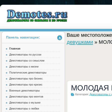
Ваше местоположе
Панель навигации:
девушками
» МОЛ
Главная
Demotes.ru
Демотиваторы по русски
Демотиваторы со смыслом
Демотиваторы о жизни
Политические демотиваторы
Демотиваторы про бизнес
Демотиваторы про кризис
МОЛОДАЯ 
Военные демотиваторы
Категория:
Демотиваторы с
Демотиваторы про ментов
Демотиваторы о музыке
Демотиваторы о любви