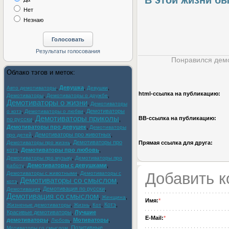
В этой жизни бы
Нет
Незнаю
Понравился демо
Облако тэгов и меток:
,
Девушка
,
,
Авто демотиваторы
Девушки
html-cсылка на публикацию:
,
,
Демотиваторы
Демотиваторы о дружбе
Демотиваторы о жизни
,
Демотиваторы
,
,
Демотиваторы
о котэ
Демотиваторы о любви
Демотиваторы приколы
BB-cсылка на публикацию:
по русски
,
,
Демотиваторы про девушек
,
Демотиваторы
,
Демотиваторы про животных
,
про детей
,
Демотиваторы про
Демотиваторы про жизнь
Прямая ссылка для друга:
котэ
,
Демотиваторы про любовь
,
,
Демотиваторы про музыку
Демотиваторы про
,
Демотиваторы с девушками
,
работу
,
Добавить 
Демотиваторы с животными
Демотиваторы с
Демотиваторы со смыслом
,
,
котэ
,
Демотивация по русски
,
Демотивация
Демотивация со смыслом
,
,
Женщина
Имя:
*
,
,
,
Котэ
,
Жизненые демотиваторы
Жизнь
Кот
Красивые демотиваторы
,
Лучшие
E-Mail:
*
демотиваторы
,
,
Мотиваторы
,
Любовь
,
Позитивные
Мотиваторы со смыслом