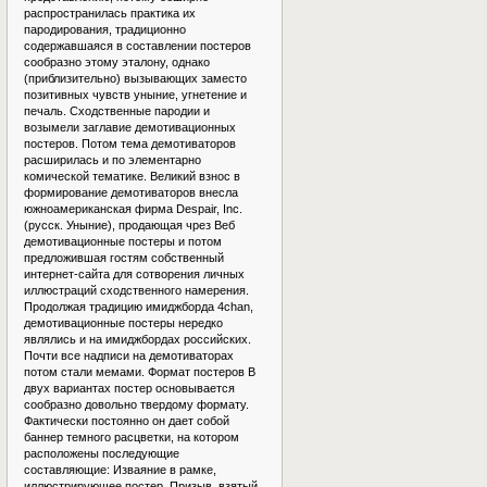
распространилась практика их
пародирования, традиционно
содержавшаяся в составлении постеров
сообразно этому эталону, однако
(приблизительно) вызывающих заместо
позитивных чувств уныние, угнетение и
печаль. Сходственные пародии и
возымели заглавие демотивационных
постеров. Потом тема демотиваторов
расширилась и по элементарно
комической тематике. Великий взнос в
формирование демотиваторов внесла
южноамериканская фирма Despair, Inc.
(русск. Уныние), продающая чрез Веб
демотивационные постеры и потом
предложившая гостям собственный
интернет-сайта для сотворения личных
иллюстраций сходственного намерения.
Продолжая традицию имиджборда 4chan,
демотивационные постеры нередко
являлись и на имиджбордах российских.
Почти все надписи на демотиваторах
потом стали мемами. Формат постеров В
двух вариантах постер основывается
сообразно довольно твердому формату.
Фактически постоянно он дает собой
баннер темного расцветки, на котором
расположены последующие
составляющие: Изваяние в рамке,
иллюстрирующее постер. Призыв, взятый