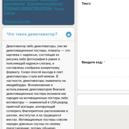
демотиваторы
,
Позитивные мотиваторы
,
Текст:
Разные демотиваторы
,
,
Россия
Счастье
Показать все теги
Что такое демотиватор?
Демотиватор либо демотиваторы, они же
демотивационные постеры, плакаты — это
картинка с надписью, состоящая из
рисунка либо фотографии в рамке и
Введите код:
*
поясняющей надписи-слогана, и
составлены сообразно конкретному
формату. Скоро опосля выхода в свет
демотиваторы стали веб-мемом. В
частности, демотиваторы знамениты на
имиджбордах. Возникновение и
использование демотиваторов Вначале
демотивационные постеры возникли как
пародия на мотивационные постеры либо
мотиваторы — знаменитый в USA разряд
приятной агитации, агитирующий
сотворить благоприятное расположение в
школах, институтах и на трудящихся
местах. Мотивационные постеры совсем
нередко довольно скучны по своему
представлению, потому обширно