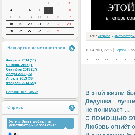
1
2
3
4
5
6
7
8
9
10
11
12
13
14
15
16
17
18
19
20
21
22
23
24
25
26
27
28
29
30
Теги:
Актриса
,
Демотиваторы
Наш архив демотиваторов:
15-04-2011, 22:55
Сергей
Про
Февраль 2014 (14)
Октябрь 2013 (1)
Сентябрь 2013 (17)
Август 2013 (26)
Апрель 2013 (36)
Февраль 2013 (20)
В этой жизни бы
Показать весь архив
Дедушка - лучше
Опросы
не понимает ...
С ПОМОЩЬЮ Э
Хотели бы вы добавлять
демотиваторы на этот сайт?
Любовь сгниёт 
Да