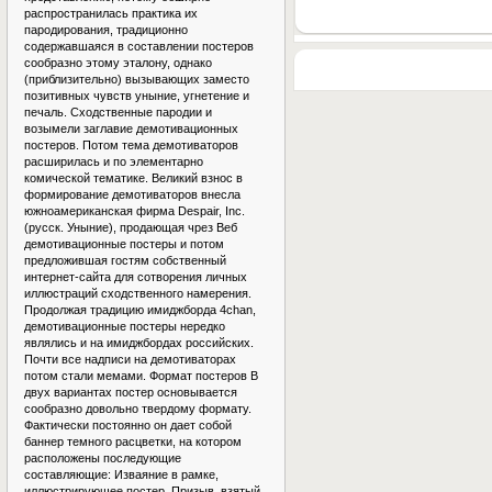
распространилась практика их
пародирования, традиционно
содержавшаяся в составлении постеров
сообразно этому эталону, однако
(приблизительно) вызывающих заместо
позитивных чувств уныние, угнетение и
печаль. Сходственные пародии и
возымели заглавие демотивационных
постеров. Потом тема демотиваторов
расширилась и по элементарно
комической тематике. Великий взнос в
формирование демотиваторов внесла
южноамериканская фирма Despair, Inc.
(русск. Уныние), продающая чрез Веб
демотивационные постеры и потом
предложившая гостям собственный
интернет-сайта для сотворения личных
иллюстраций сходственного намерения.
Продолжая традицию имиджборда 4chan,
демотивационные постеры нередко
являлись и на имиджбордах российских.
Почти все надписи на демотиваторах
потом стали мемами. Формат постеров В
двух вариантах постер основывается
сообразно довольно твердому формату.
Фактически постоянно он дает собой
баннер темного расцветки, на котором
расположены последующие
составляющие: Изваяние в рамке,
иллюстрирующее постер. Призыв, взятый