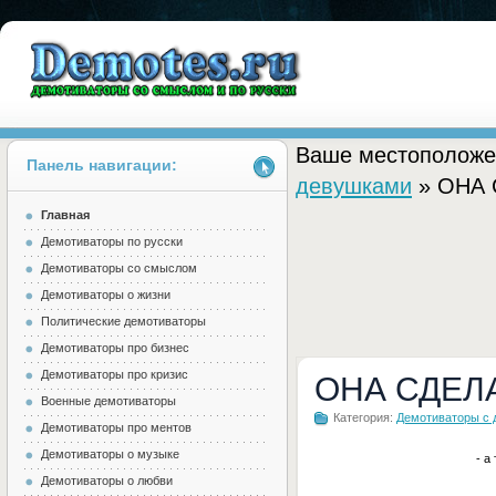
Ваше местоположе
Панель навигации:
девушками
» ОНА
Главная
Demotes.ru
Демотиваторы по русски
Демотиваторы со смыслом
Демотиваторы о жизни
Политические демотиваторы
Демотиваторы про бизнес
Демотиваторы про кризис
ОНА СДЕЛ
Военные демотиваторы
Категория:
Демотиваторы с
Демотиваторы про ментов
Демотиваторы о музыке
- а
Демотиваторы о любви