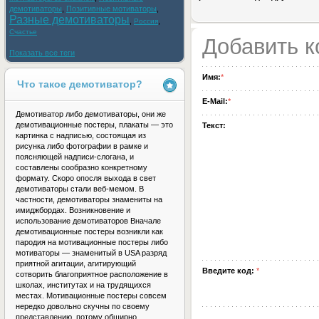
демотиваторы
,
Позитивные мотиваторы
,
Разные демотиваторы
,
,
Россия
Счастье
Добавить 
Показать все теги
Имя:
*
Что такое демотиватор?
E-Mail:
*
Демотиватор либо демотиваторы, они же
демотивационные постеры, плакаты — это
Текст:
картинка с надписью, состоящая из
рисунка либо фотографии в рамке и
поясняющей надписи-слогана, и
составлены сообразно конкретному
формату. Скоро опосля выхода в свет
демотиваторы стали веб-мемом. В
частности, демотиваторы знамениты на
имиджбордах. Возникновение и
использование демотиваторов Вначале
демотивационные постеры возникли как
пародия на мотивационные постеры либо
мотиваторы — знаменитый в USA разряд
приятной агитации, агитирующий
Введите код:
*
сотворить благоприятное расположение в
школах, институтах и на трудящихся
местах. Мотивационные постеры совсем
нередко довольно скучны по своему
представлению, потому обширно