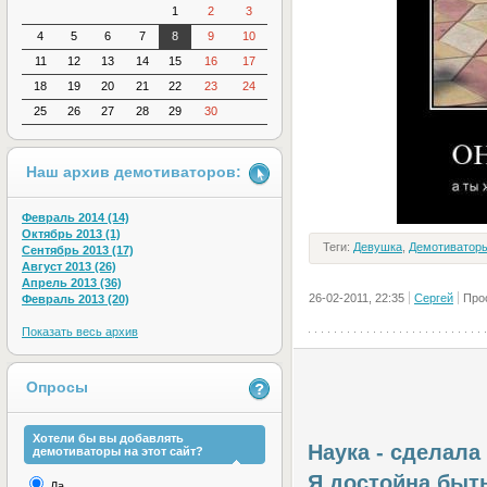
1
2
3
4
5
6
7
8
9
10
11
12
13
14
15
16
17
18
19
20
21
22
23
24
25
26
27
28
29
30
Наш архив демотиваторов:
Февраль 2014 (14)
Октябрь 2013 (1)
Теги:
Девушка
,
Демотиватор
Сентябрь 2013 (17)
Август 2013 (26)
Апрель 2013 (36)
26-02-2011, 22:35
Сергей
Про
Февраль 2013 (20)
Показать весь архив
Опросы
Хотели бы вы добавлять
Наука - сделал
демотиваторы на этот сайт?
Я достойна быть
Да