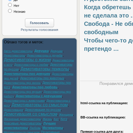
Нет
Когда обретешь
Незнаю
не сделала это .
Свобода - Не об
свободным
Чтобы чего-то д
Облако тэгов и меток:
претендо ...
,
Девушка
,
,
Авто демотиваторы
Девушки
,
,
Демотиваторы
Демотиваторы о дружбе
Демотиваторы о жизни
,
Демотиваторы
,
,
Демотиваторы
о котэ
Демотиваторы о любви
Демотиваторы приколы
по русски
,
,
Демотиваторы про девушек
,
Демотиваторы
,
Демотиваторы про животных
,
про детей
,
Демотиваторы про
Демотиваторы про жизнь
Понравился демо
котэ
,
Демотиваторы про любовь
,
,
Демотиваторы про музыку
Демотиваторы про
,
Демотиваторы с девушками
,
работу
,
Демотиваторы с животными
Демотиваторы с
html-cсылка на публикацию:
Демотиваторы со смыслом
,
,
котэ
,
Демотивация по русски
,
Демотивация
Демотивация со смыслом
,
,
Женщина
BB-cсылка на публикацию:
,
,
,
Котэ
,
Жизненые демотиваторы
Жизнь
Кот
Красивые демотиваторы
,
Лучшие
демотиваторы
,
,
Мотиваторы
,
Любовь
Прямая ссылка для друга:
,
Позитивные
Мотиваторы со смыслом