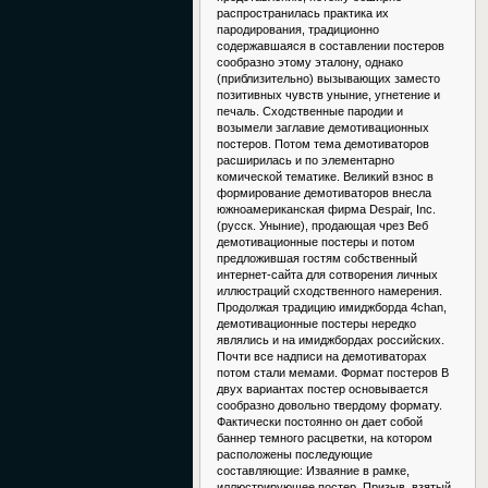
распространилась практика их
пародирования, традиционно
содержавшаяся в составлении постеров
сообразно этому эталону, однако
(приблизительно) вызывающих заместо
позитивных чувств уныние, угнетение и
печаль. Сходственные пародии и
возымели заглавие демотивационных
постеров. Потом тема демотиваторов
расширилась и по элементарно
комической тематике. Великий взнос в
формирование демотиваторов внесла
южноамериканская фирма Despair, Inc.
(русск. Уныние), продающая чрез Веб
демотивационные постеры и потом
предложившая гостям собственный
интернет-сайта для сотворения личных
иллюстраций сходственного намерения.
Продолжая традицию имиджборда 4chan,
демотивационные постеры нередко
являлись и на имиджбордах российских.
Почти все надписи на демотиваторах
потом стали мемами. Формат постеров В
двух вариантах постер основывается
сообразно довольно твердому формату.
Фактически постоянно он дает собой
баннер темного расцветки, на котором
расположены последующие
составляющие: Изваяние в рамке,
иллюстрирующее постер. Призыв, взятый