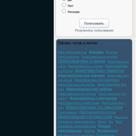
Нет
Незнаю
Облако тэгов и меток:
,
Девушка
,
,
Авто демотиваторы
Девушки
,
,
Демотиваторы
Демотиваторы о дружбе
Демотиваторы о жизни
,
Демотиваторы
,
,
Демотиваторы
о котэ
Демотиваторы о любви
Демотиваторы приколы
по русски
,
,
Демотиваторы про девушек
,
Демотиваторы
,
Демотиваторы про животных
,
про детей
,
Демотиваторы про
Демотиваторы про жизнь
котэ
,
Демотиваторы про любовь
,
,
Демотиваторы про музыку
Демотиваторы про
,
Демотиваторы с девушками
,
работу
,
Демотиваторы с животными
Демотиваторы с
Демотиваторы со смыслом
,
,
котэ
,
Демотивация по русски
,
Демотивация
Демотивация со смыслом
,
,
Женщина
,
,
,
Котэ
,
Жизненые демотиваторы
Жизнь
Кот
Красивые демотиваторы
,
Лучшие
демотиваторы
,
,
Мотиваторы
,
Любовь
,
Позитивные
Мотиваторы со смыслом