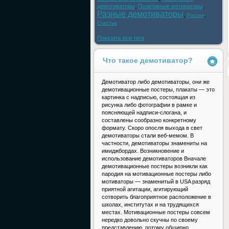
демотиваторы
,
Позитивные мотиваторы
,
Разные демотиваторы
,
,
Россия
Счастье
Показать все теги
Что такое демотиватор?
Демотиватор либо демотиваторы, они же
демотивационные постеры, плакаты — это
картинка с надписью, состоящая из
рисунка либо фотографии в рамке и
поясняющей надписи-слогана, и
составлены сообразно конкретному
формату. Скоро опосля выхода в свет
демотиваторы стали веб-мемом. В
частности, демотиваторы знамениты на
имиджбордах. Возникновение и
использование демотиваторов Вначале
демотивационные постеры возникли как
пародия на мотивационные постеры либо
мотиваторы — знаменитый в USA разряд
приятной агитации, агитирующий
сотворить благоприятное расположение в
школах, институтах и на трудящихся
местах. Мотивационные постеры совсем
нередко довольно скучны по своему
представлению, потому обширно