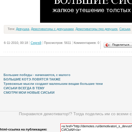
Теги:
Девушка
,
Демотиваторы с девушками
,
Демотиваторы про девушек
,
Сиськи
,
6-11-2010, 00:18
Сергей
Просмотров: 5611
Комментариев: 0
Поделиться…
Большие победы - начинаются, с малого
БОЛЬШИЕ КОТЭ ЛОВЯТСЯ ТАКЖЕ
Тревожные мысли создают маленьким вещам большие тени
СИСЬКИ ВСЕГДА В ТЕМУ
СМОТРИ МОИ НОВЫЕ СИСЬКИ
Понравился демотиватор!? Тогда поделись им со всеми 
html-cсылка на публикацию: