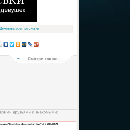
Демотиваторы про сиськи
Смотри так же:
своими друзьями и знакомыми: