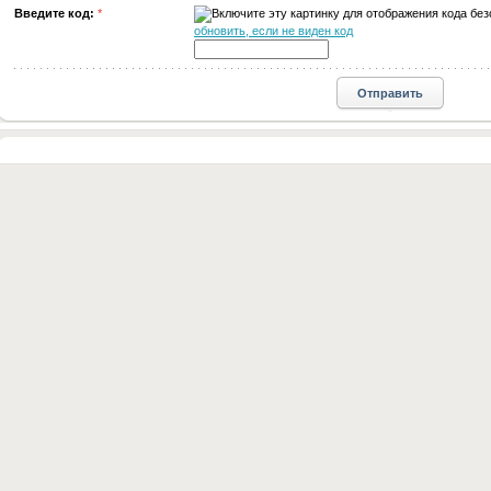
Введите код:
*
обновить, если не виден код