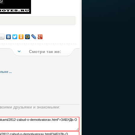
я…
Смотри так же:
ьне ...
своими друзьями и знакомыми: