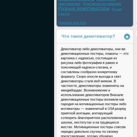
демотиваторы
,
Позитивные мотиваторы
,
Разные демотиваторы
,
,
Россия
Счастье
Показать все теги
Что такое демотиватор?
Демотиватор либо демотиваторы, они же
демотивационные постеры, плакаты — это
картинка с надписью, состоящая из
рисунка либо фотографии в рамке и
поясняющей надписи-слогана, и
составлены сообразно конкретному
формату. Скоро опосля выхода в свет
демотиваторы стали веб-мемом. В
частности, демотиваторы знамениты на
имиджбордах. Возникновение и
использование демотиваторов Вначале
демотивационные постеры возникли как
пародия на мотивационные постеры либо
мотиваторы — знаменитый в USA разряд
приятной агитации, агитирующий
сотворить благоприятное расположение в
школах, институтах и на трудящихся
местах. Мотивационные постеры совсем
нередко довольно скучны по своему
представлению, потому обширно