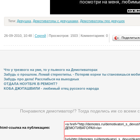
Теги:
Девушка
,
Демотиваторы с девушками
,
Демотиваторы про девушек
26-09-2010, 10:48
Сергей
Просмотров: 1503
Комментариев: 0
Поделитьс
Что у трезвого на уме, то у пьяного на Демотиваторах
Забудь о прошлом. Ломай стереотипы. - Потеряв корни ты становишься мобил
Забудь про дела! Расслабься на выходных
ОТДАЛА НОУТБУК В РЕМОНТ?
КОБА ДЖУГАШВИЛИ - любимый отец русского народа
Понравился демотиватор!? Тогда поделись им со всеми 
html-cсылка на публикацию: