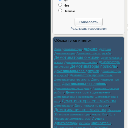
Нет
Незнаю
Облако тэгов и меток:
,
Девушка
,
,
Авто демотиваторы
Девушки
,
,
Демотиваторы
Демотиваторы о дружбе
Демотиваторы о жизни
,
Демотиваторы
,
,
Демотиваторы
о котэ
Демотиваторы о любви
Демотиваторы приколы
по русски
,
,
Демотиваторы про девушек
,
Демотиваторы
,
Демотиваторы про животных
,
про детей
,
Демотиваторы про
Демотиваторы про жизнь
котэ
,
Демотиваторы про любовь
,
,
Демотиваторы про музыку
Демотиваторы про
,
Демотиваторы с девушками
,
работу
,
Демотиваторы с животными
Демотиваторы с
Демотиваторы со смыслом
,
,
котэ
,
Демотивация по русски
,
Демотивация
Демотивация со смыслом
,
,
Женщина
,
,
,
Котэ
,
Жизненые демотиваторы
Жизнь
Кот
Красивые демотиваторы
,
Лучшие
демотиваторы
,
,
Мотиваторы
,
Любовь
,
Позитивные
Мотиваторы со смыслом