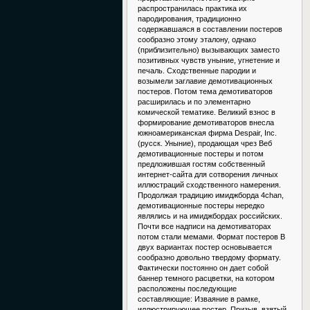
распространилась практика их
пародирования, традиционно
содержавшаяся в составлении постеров
сообразно этому эталону, однако
(приблизительно) вызывающих заместо
позитивных чувств уныние, угнетение и
печаль. Сходственные пародии и
возымели заглавие демотивационных
постеров. Потом тема демотиваторов
расширилась и по элементарно
комической тематике. Великий взнос в
формирование демотиваторов внесла
южноамериканская фирма Despair, Inc.
(русск. Уныние), продающая чрез Веб
демотивационные постеры и потом
предложившая гостям собственный
интернет-сайта для сотворения личных
иллюстраций сходственного намерения.
Продолжая традицию имиджборда 4chan,
демотивационные постеры нередко
являлись и на имиджбордах российских.
Почти все надписи на демотиваторах
потом стали мемами. Формат постеров В
двух вариантах постер основывается
сообразно довольно твердому формату.
Фактически постоянно он дает собой
баннер темного расцветки, на котором
расположены последующие
составляющие: Изваяние в рамке,
иллюстрирующее постер. Призыв, взятый